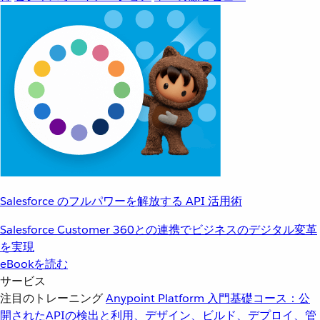
Salesforce のフルパワーを解放する API 活用術
Salesforce Customer 360との連携でビジネスのデジタル変革
を実現
eBookを読む
サービス
注目のトレーニング
Anypoint Platform 入門
基礎コース：公
開されたAPIの検出と利用、デザイン、ビルド、デプロイ、管