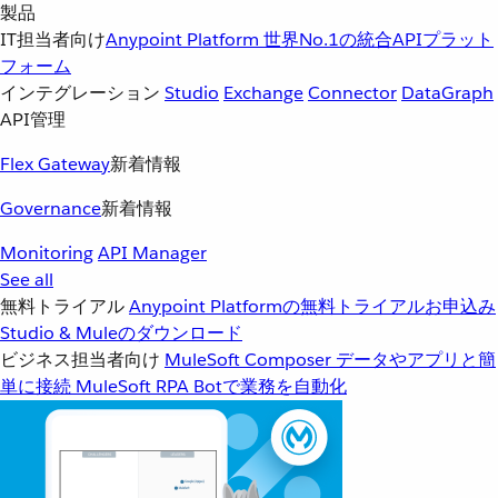
製品
IT担当者向け
Anypoint Platform
世界No.1の統合APIプラット
フォーム
インテグレーション
Studio
Exchange
Connector
DataGraph
API管理
Flex Gateway
新着情報
Governance
新着情報
Monitoring
API Manager
See all
無料トライアル
Anypoint Platformの無料トライアルお申込み
Studio & Muleのダウンロード
ビジネス担当者向け
MuleSoft Composer
データやアプリと簡
単に接続
MuleSoft RPA
Botで業務を自動化