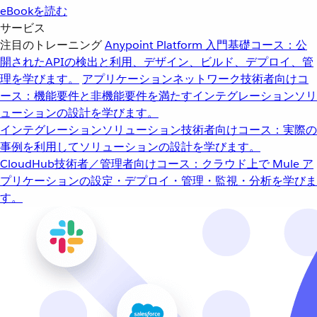
eBookを読む
サービス
注目のトレーニング
Anypoint Platform 入門
基礎コース：公
開されたAPIの検出と利用、デザイン、ビルド、デプロイ、管
理を学びます。
アプリケーションネットワーク
技術者向けコ
ース：機能要件と非機能要件を満たすインテグレーションソリ
ューションの設計を学びます。
インテグレーションソリューション
技術者向けコース：実際の
事例を利用してソリューションの設計を学びます。
CloudHub
技術者／管理者向けコース：クラウド上で Mule ア
プリケーションの設定・デプロイ・管理・監視・分析を学びま
す。