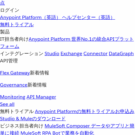
点
ログイン
Anypoint Platform（英語）
ヘルプセンター（英語）
無料トライアル
製品
IT担当者向け
Anypoint Platform
世界No.1の統合APIプラット
フォーム
インテグレーション
Studio
Exchange
Connector
DataGraph
API管理
Flex Gateway
新着情報
Governance
新着情報
Monitoring
API Manager
See all
無料トライアル
Anypoint Platformの無料トライアルお申込み
Studio & Muleのダウンロード
ビジネス担当者向け
MuleSoft Composer
データやアプリと簡
単に接続
MuleSoft RPA
Botで業務を自動化