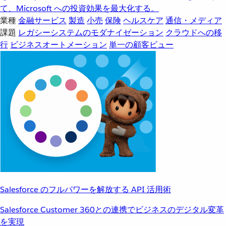
て、Microsoft への投資効果を最大化する。
業種
金融サービス
製造
小売
保険
ヘルスケア
通信・メディア
課題
レガシーシステムのモダナイゼーション
クラウドへの移
行
ビジネスオートメーション
単一の顧客ビュー
Salesforce のフルパワーを解放する API 活用術
Salesforce Customer 360との連携でビジネスのデジタル変革
を実現