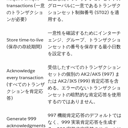
transactions (一意
グローバルに一意であるトランザク
のトランザクショ
ションセット制御番号 (ST02) を適
ンが必要)
用する。
一意性を確認するためにインターチ
Store time-to-live
ェンジ、グループ、トランザクショ
(保存の存続期間)
ンセットの番号を保存する最小日数
を設定する。
受信したすべてのトランザクション
Acknowledge
セットの個別の AK2/AK5 (997) ま
every transaction
たは AK2/IK5 (999) 肯定応答を含
(すべてのトランザ
める。エラーのないトランザクショ
クションを肯定応
ンセットの暗黙的な肯定応答を使用
答)
するのではありません。
997 機能肯定応答のデフォルトでは
Generate 999
なく、999 実装肯定応答を生成す
acknowledgments