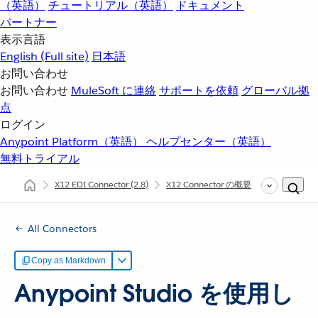
（英語）
チュートリアル（英語）
ドキュメント
パートナー
表示言語
English
(Full site)
日本語
お問い合わせ
お問い合わせ
MuleSoft に連絡
サポートを依頼
グローバル拠
点
ログイン
Anypoint Platform（英語）
ヘルプセンター（英語）
無料トライアル
X12 EDI Connector
(2.8)
X12 Connector の概要
Anypoint S
All Connectors
Copy as Markdown
Anypoint Studio を使用し