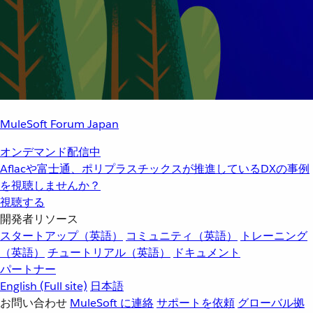
MuleSoft Forum Japan
オンデマンド配信中
Aflacや富士通、ポリプラスチックスが推進しているDXの事例
を視聴しませんか？
視聴する
開発者リソース
スタートアップ（英語）
コミュニティ（英語）
トレーニング
（英語）
チュートリアル（英語）
ドキュメント
パートナー
English
(Full site)
日本語
お問い合わせ
MuleSoft に連絡
サポートを依頼
グローバル拠