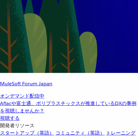
MuleSoft Forum Japan
オンデマンド配信中
Aflacや富士通、ポリプラスチックスが推進しているDXの事例
を視聴しませんか？
視聴する
開発者リソース
スタートアップ（英語）
コミュニティ（英語）
トレーニング