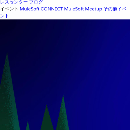
レスセンター
ブログ
イベント
MuleSoft CONNECT
MuleSoft Meetup
その他イベ
ント