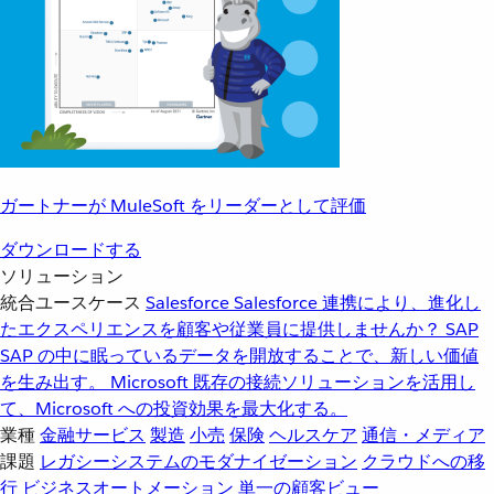
ガートナーが MuleSoft をリーダーとして評価
ダウンロードする
ソリューション
統合ユースケース
Salesforce
Salesforce 連携により、進化し
たエクスペリエンスを顧客や従業員に提供しませんか？
SAP
SAP の中に眠っているデータを開放することで、新しい価値
を生み出す。
Microsoft
既存の接続ソリューションを活用し
て、Microsoft への投資効果を最大化する。
業種
金融サービス
製造
小売
保険
ヘルスケア
通信・メディア
課題
レガシーシステムのモダナイゼーション
クラウドへの移
行
ビジネスオートメーション
単一の顧客ビュー