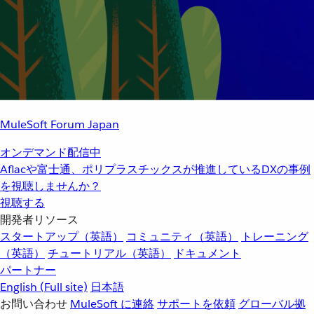
MuleSoft Forum Japan
オンデマンド配信中
Aflacや富士通、ポリプラスチックスが推進しているDXの事例
を視聴しませんか？
視聴する
開発者リソース
スタートアップ（英語）
コミュニティ（英語）
トレーニング
（英語）
チュートリアル（英語）
ドキュメント
パートナー
English
(Full site)
日本語
お問い合わせ
MuleSoft に連絡
サポートを依頼
グローバル拠