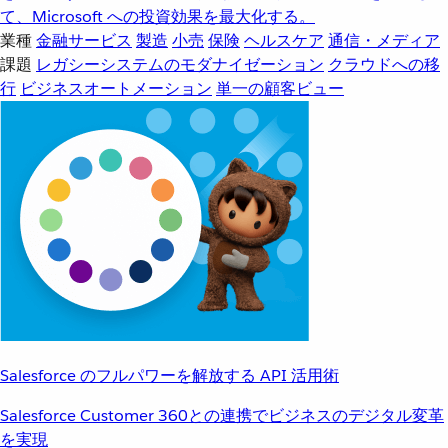
て、Microsoft への投資効果を最大化する。
業種
金融サービス
製造
小売
保険
ヘルスケア
通信・メディア
課題
レガシーシステムのモダナイゼーション
クラウドへの移
行
ビジネスオートメーション
単一の顧客ビュー
Salesforce のフルパワーを解放する API 活用術
Salesforce Customer 360との連携でビジネスのデジタル変革
を実現