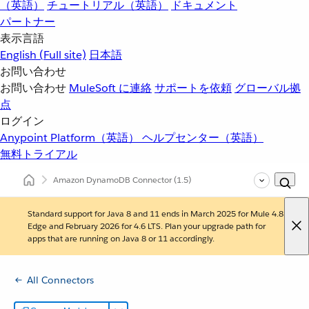
（英語）
チュートリアル（英語）
ドキュメント
パートナー
表示言語
English
(Full site)
日本語
お問い合わせ
お問い合わせ
MuleSoft に連絡
サポートを依頼
グローバル拠
点
ログイン
Anypoint Platform（英語）
ヘルプセンター（英語）
無料トライアル
Amazon DynamoDB Connector
(1.5)
Standard support for Java 8 and 11 ends in March 2025 for Mule 4.8
Edge and February 2026 for 4.6 LTS. Plan your upgrade path for
apps that are running on Java 8 or 11 accordingly.
All Connectors