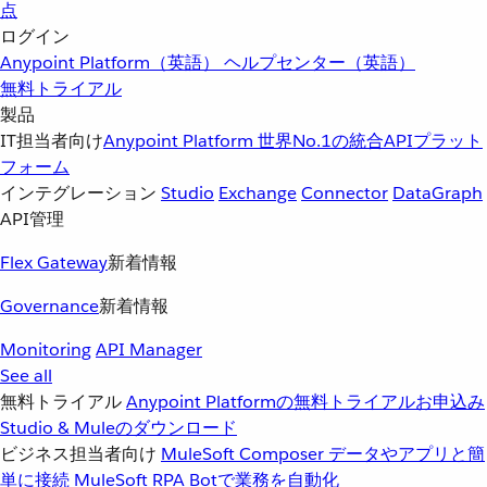
点
ログイン
Anypoint Platform（英語）
ヘルプセンター（英語）
無料トライアル
製品
IT担当者向け
Anypoint Platform
世界No.1の統合APIプラット
フォーム
インテグレーション
Studio
Exchange
Connector
DataGraph
API管理
Flex Gateway
新着情報
Governance
新着情報
Monitoring
API Manager
See all
無料トライアル
Anypoint Platformの無料トライアルお申込み
Studio & Muleのダウンロード
ビジネス担当者向け
MuleSoft Composer
データやアプリと簡
単に接続
MuleSoft RPA
Botで業務を自動化