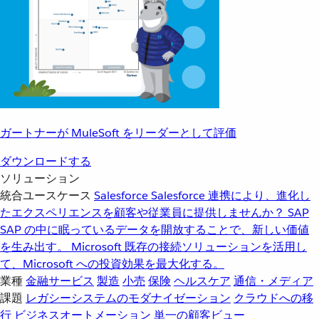
ガートナーが MuleSoft をリーダーとして評価
ダウンロードする
ソリューション
統合ユースケース
Salesforce
Salesforce 連携により、進化し
たエクスペリエンスを顧客や従業員に提供しませんか？
SAP
SAP の中に眠っているデータを開放することで、新しい価値
を生み出す。
Microsoft
既存の接続ソリューションを活用し
て、Microsoft への投資効果を最大化する。
業種
金融サービス
製造
小売
保険
ヘルスケア
通信・メディア
課題
レガシーシステムのモダナイゼーション
クラウドへの移
行
ビジネスオートメーション
単一の顧客ビュー