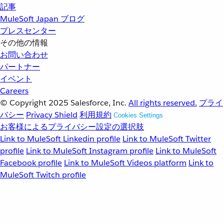
記事
MuleSoft Japan ブログ
プレスセンター
その他の情報
お問い合わせ
パートナー
イベント
Careers
© Copyright 2025
Salesforce, Inc.
All rights reserved.
プライ
バシー
Privacy Shield
利用規約
Cookies Settings
お客様によるプライバシー設定の選択肢
Link to MuleSoft Linkedin profile
Link to MuleSoft Twitter
profile
Link to MuleSoft Instagram profile
Link to MuleSoft
Facebook profile
Link to MuleSoft Videos platform
Link to
MuleSoft Twitch profile