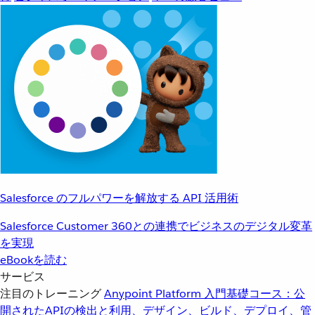
Salesforce のフルパワーを解放する API 活用術
Salesforce Customer 360との連携でビジネスのデジタル変革
を実現
eBookを読む
サービス
注目のトレーニング
Anypoint Platform 入門
基礎コース：公
開されたAPIの検出と利用、デザイン、ビルド、デプロイ、管