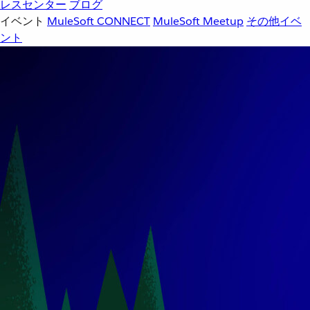
レスセンター
ブログ
イベント
MuleSoft CONNECT
MuleSoft Meetup
その他イベ
ント