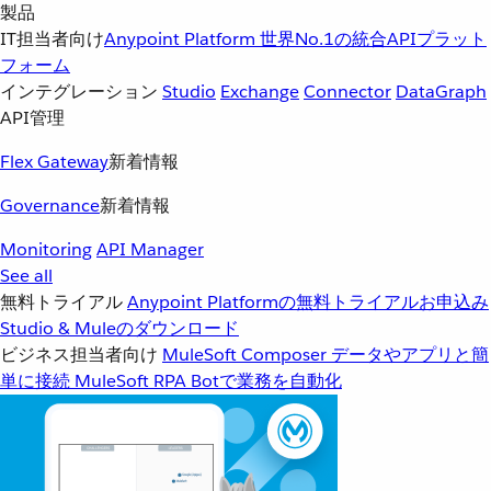
製品
IT担当者向け
Anypoint Platform
世界No.1の統合APIプラット
フォーム
インテグレーション
Studio
Exchange
Connector
DataGraph
API管理
Flex Gateway
新着情報
Governance
新着情報
Monitoring
API Manager
See all
無料トライアル
Anypoint Platformの無料トライアルお申込み
Studio & Muleのダウンロード
ビジネス担当者向け
MuleSoft Composer
データやアプリと簡
単に接続
MuleSoft RPA
Botで業務を自動化