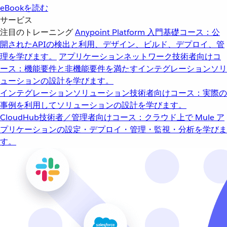
eBookを読む
サービス
注目のトレーニング
Anypoint Platform 入門
基礎コース：公
開されたAPIの検出と利用、デザイン、ビルド、デプロイ、管
理を学びます。
アプリケーションネットワーク
技術者向けコ
ース：機能要件と非機能要件を満たすインテグレーションソリ
ューションの設計を学びます。
インテグレーションソリューション
技術者向けコース：実際の
事例を利用してソリューションの設計を学びます。
CloudHub
技術者／管理者向けコース：クラウド上で Mule ア
プリケーションの設定・デプロイ・管理・監視・分析を学びま
す。