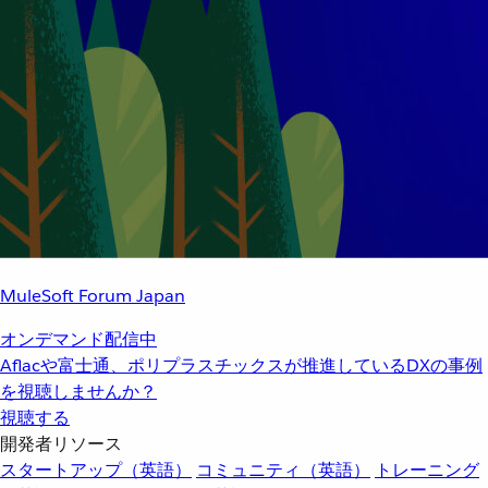
MuleSoft Forum Japan
オンデマンド配信中
Aflacや富士通、ポリプラスチックスが推進しているDXの事例
を視聴しませんか？
視聴する
開発者リソース
スタートアップ（英語）
コミュニティ（英語）
トレーニング