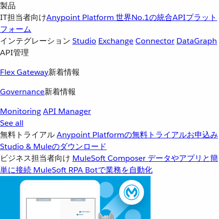
製品
IT担当者向け
Anypoint Platform
世界No.1の統合APIプラット
フォーム
インテグレーション
Studio
Exchange
Connector
DataGraph
API管理
Flex Gateway
新着情報
Governance
新着情報
Monitoring
API Manager
See all
無料トライアル
Anypoint Platformの無料トライアルお申込み
Studio & Muleのダウンロード
ビジネス担当者向け
MuleSoft Composer
データやアプリと簡
単に接続
MuleSoft RPA
Botで業務を自動化