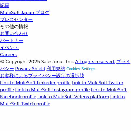
記事
MuleSoft Japan ブログ
プレスセンター
その他の情報
お問い合わせ
パートナー
イベント
Careers
© Copyright 2025
Salesforce, Inc.
All rights reserved.
プライ
バシー
Privacy Shield
利用規約
Cookies Settings
お客様によるプライバシー設定の選択肢
Link to MuleSoft Linkedin profile
Link to MuleSoft Twitter
profile
Link to MuleSoft Instagram profile
Link to MuleSoft
Facebook profile
Link to MuleSoft Videos platform
Link to
MuleSoft Twitch profile