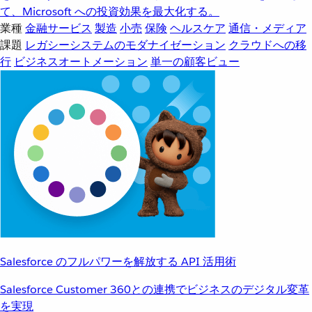
て、Microsoft への投資効果を最大化する。
業種
金融サービス
製造
小売
保険
ヘルスケア
通信・メディア
課題
レガシーシステムのモダナイゼーション
クラウドへの移
行
ビジネスオートメーション
単一の顧客ビュー
Salesforce のフルパワーを解放する API 活用術
Salesforce Customer 360との連携でビジネスのデジタル変革
を実現