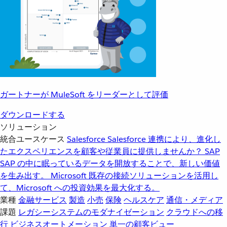
ガートナーが MuleSoft をリーダーとして評価
ダウンロードする
ソリューション
統合ユースケース
Salesforce
Salesforce 連携により、進化し
たエクスペリエンスを顧客や従業員に提供しませんか？
SAP
SAP の中に眠っているデータを開放することで、新しい価値
を生み出す。
Microsoft
既存の接続ソリューションを活用し
て、Microsoft への投資効果を最大化する。
業種
金融サービス
製造
小売
保険
ヘルスケア
通信・メディア
課題
レガシーシステムのモダナイゼーション
クラウドへの移
行
ビジネスオートメーション
単一の顧客ビュー