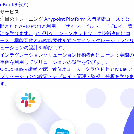
eBookを読む
サービス
注目のトレーニング
Anypoint Platform 入門
基礎コース：公
開されたAPIの検出と利用、デザイン、ビルド、デプロイ、管
理を学びます。
アプリケーションネットワーク
技術者向けコ
ース：機能要件と非機能要件を満たすインテグレーションソリ
ューションの設計を学びます。
インテグレーションソリューション
技術者向けコース：実際の
事例を利用してソリューションの設計を学びます。
CloudHub
技術者／管理者向けコース：クラウド上で Mule ア
プリケーションの設定・デプロイ・管理・監視・分析を学びま
す。