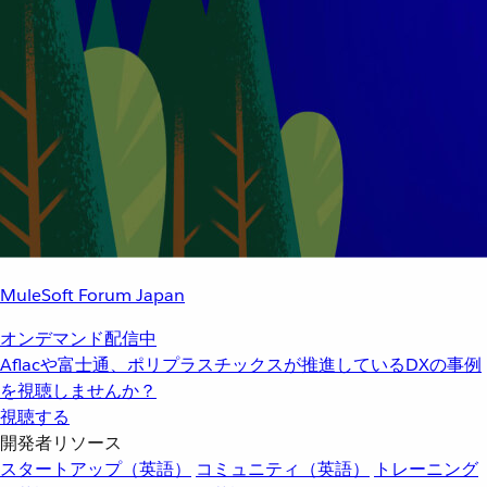
MuleSoft Forum Japan
オンデマンド配信中
Aflacや富士通、ポリプラスチックスが推進しているDXの事例
を視聴しませんか？
視聴する
開発者リソース
スタートアップ（英語）
コミュニティ（英語）
トレーニング