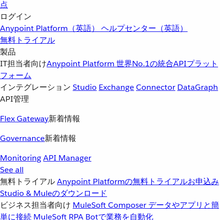
点
ログイン
Anypoint Platform（英語）
ヘルプセンター（英語）
無料トライアル
製品
IT担当者向け
Anypoint Platform
世界No.1の統合APIプラット
フォーム
インテグレーション
Studio
Exchange
Connector
DataGraph
API管理
Flex Gateway
新着情報
Governance
新着情報
Monitoring
API Manager
See all
無料トライアル
Anypoint Platformの無料トライアルお申込み
Studio & Muleのダウンロード
ビジネス担当者向け
MuleSoft Composer
データやアプリと簡
単に接続
MuleSoft RPA
Botで業務を自動化