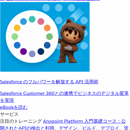
Salesforce のフルパワーを解放する API 活用術
Salesforce Customer 360との連携でビジネスのデジタル変革
を実現
eBookを読む
サービス
注目のトレーニング
Anypoint Platform 入門
基礎コース：公
開されたAPIの検出と利用、デザイン、ビルド、デプロイ、管