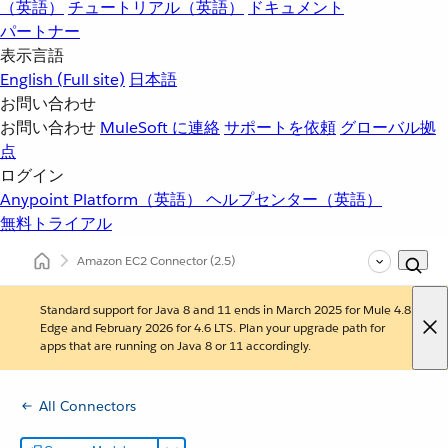
（英語）
チュートリアル（英語）
ドキュメント
パートナー
表示言語
English
(Full site)
日本語
お問い合わせ
お問い合わせ
MuleSoft に連絡
サポートを依頼
グローバル拠
点
ログイン
Anypoint Platform（英語）
ヘルプセンター（英語）
無料トライアル
Amazon EC2 Connector
(2.5)
Standard support for Java 8 and 11 ends in March 2025 for Mule 4.8
Edge and February 2026 for 4.6 LTS. Plan your upgrade path for
apps that are running on Java 8 or 11 accordingly.
All Connectors