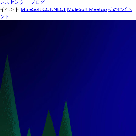
レスセンター
ブログ
イベント
MuleSoft CONNECT
MuleSoft Meetup
その他イベ
ント