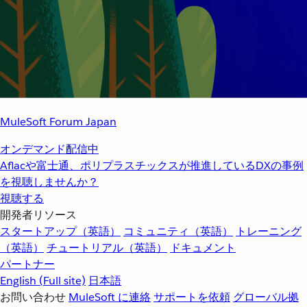
MuleSoft Forum Japan
オンデマンド配信中
Aflacや富士通、ポリプラスチックスが推進しているDXの事例
を視聴しませんか？
視聴する
開発者リソース
スタートアップ（英語）
コミュニティ（英語）
トレーニング
（英語）
チュートリアル（英語）
ドキュメント
パートナー
English
(Full site)
日本語
お問い合わせ
MuleSoft に連絡
サポートを依頼
グローバル拠