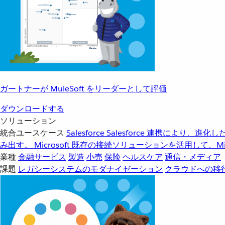
ガートナーが MuleSoft をリーダーとして評価
ダウンロードする
ソリューション
統合ユースケース
Salesforce
Salesforce 連携により、
み出す。
Microsoft
既存の接続ソリューションを活用して、Mic
業種
金融サービス
製造
小売
保険
ヘルスケア
通信・メディア
課題
レガシーシステムのモダナイゼーション
クラウドへの移