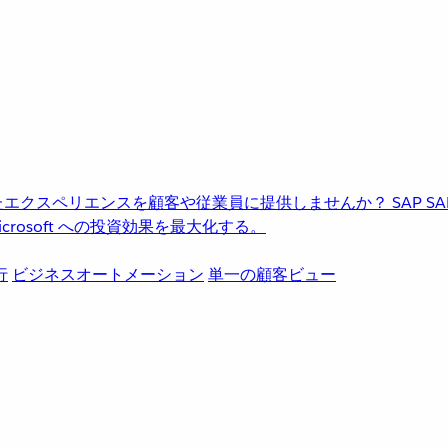
進化したエクスペリエンスを顧客や従業員に提供しませんか？
SAP
S
rosoft への投資効果を最大化する。
行
ビジネスオートメーション
単一の顧客ビュー