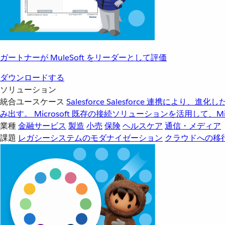
ガートナーが MuleSoft をリーダーとして評価
ダウンロードする
ソリューション
統合ユースケース
Salesforce
Salesforce 連携により、
み出す。
Microsoft
既存の接続ソリューションを活用して、Mic
業種
金融サービス
製造
小売
保険
ヘルスケア
通信・メディア
課題
レガシーシステムのモダナイゼーション
クラウドへの移