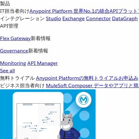
製品
IT担当者向け
Anypoint Platform
世界No.1の統合APIプラッ
インテグレーション
Studio
Exchange
Connector
DataGraph
API管理
Flex Gateway
新着情報
Governance
新着情報
Monitoring
API Manager
See all
無料トライアル
Anypoint Platformの無料トライアルお申込み
ビジネス担当者向け
MuleSoft Composer
データやアプリと簡