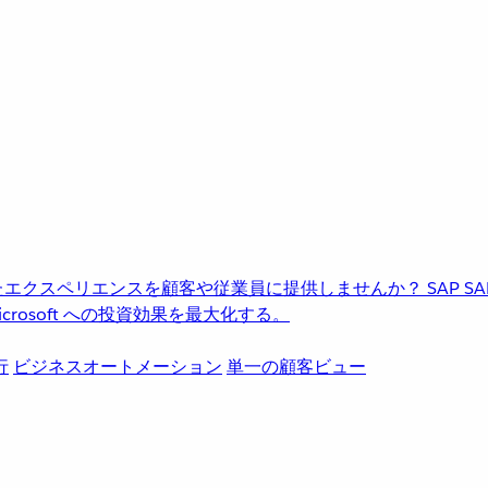
進化したエクスペリエンスを顧客や従業員に提供しませんか？
SAP
S
rosoft への投資効果を最大化する。
行
ビジネスオートメーション
単一の顧客ビュー