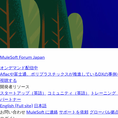
MuleSoft Forum Japan
オンデマンド配信中
Aflacや富士通、ポリプラスチックスが推進しているDXの事
視聴する
開発者リソース
スタートアップ（英語）
コミュニティ（英語）
トレーニング
パートナー
English
(Full site)
日本語
お問い合わせ
MuleSoft に連絡
サポートを依頼
グローバル拠