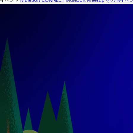
イベント
MuleSoft CONNECT
MuleSoft Meetup
その他イベ