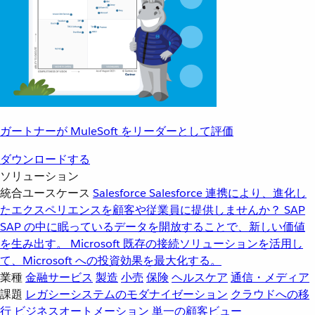
ガートナーが MuleSoft をリーダーとして評価
ダウンロードする
ソリューション
統合ユースケース
Salesforce
Salesforce 連携により、進化し
たエクスペリエンスを顧客や従業員に提供しませんか？
SAP
SAP の中に眠っているデータを開放することで、新しい価値
を生み出す。
Microsoft
既存の接続ソリューションを活用し
て、Microsoft への投資効果を最大化する。
業種
金融サービス
製造
小売
保険
ヘルスケア
通信・メディア
課題
レガシーシステムのモダナイゼーション
クラウドへの移
行
ビジネスオートメーション
単一の顧客ビュー