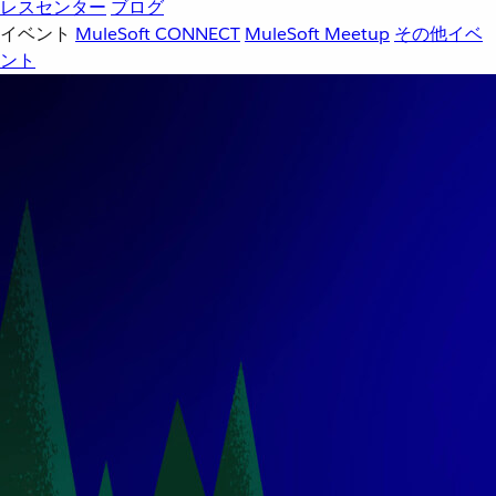
レスセンター
ブログ
イベント
MuleSoft CONNECT
MuleSoft Meetup
その他イベ
ント