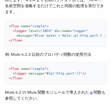
名前空間を省略するだけでこれと同様の処理を実行でき
ます。
<
flow
name
=
"simple"
>
<
logger
level
=
"INFO"
doc:name
=
"Logger"
message
=
"#[var myVar = Mule::p('http.port') ---
</
flow
>
例: Mule 4.1.3 以前のプロパティ関数の使用方法
<
flow
name
=
"simple"
>
<
logger
message
=
"#[p('http.port')]"
/>
</
flow
>
Mule 4.2 の Mule 関数モジュールで導入された ​
p
​ 関数も
参照してください。