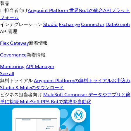
製品
IT担当者向け
Anypoint Platform
世界No.1の統合APIプラット
フォーム
インテグレーション
Studio
Exchange
Connector
DataGraph
API管理
Flex Gateway
新着情報
Governance
新着情報
Monitoring
API Manager
See all
無料トライアル
Anypoint Platformの無料トライアルお申込み
Studio & Muleのダウンロード
ビジネス担当者向け
MuleSoft Composer
データやアプリと簡
単に接続
MuleSoft RPA
Botで業務を自動化