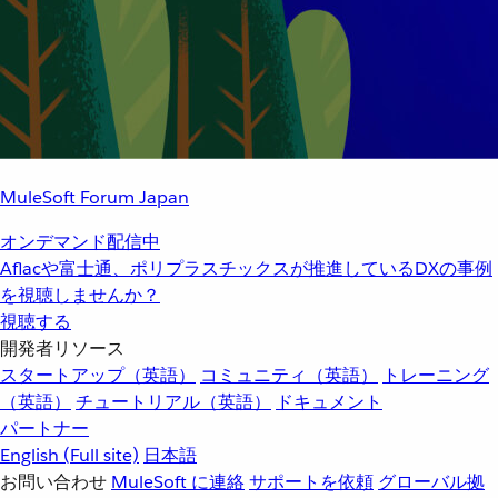
MuleSoft Forum Japan
オンデマンド配信中
Aflacや富士通、ポリプラスチックスが推進しているDXの事例
を視聴しませんか？
視聴する
開発者リソース
スタートアップ（英語）
コミュニティ（英語）
トレーニング
（英語）
チュートリアル（英語）
ドキュメント
パートナー
English
(Full site)
日本語
お問い合わせ
MuleSoft に連絡
サポートを依頼
グローバル拠