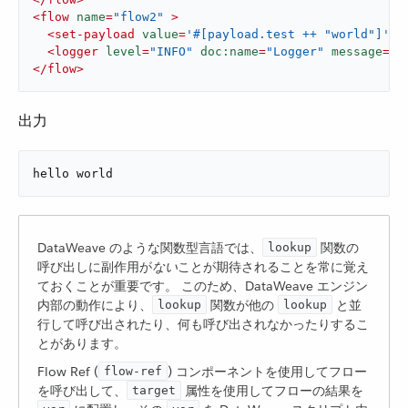
<
flow
name
=
"flow2"
 >
<
set-payload
value
=
'#[payload.test ++ "world"]'
d
<
logger
level
=
"INFO"
doc:name
=
"Logger"
message
=
'#
</
flow
>
出力
hello world
DataWeave のような関数型言語では、​
​ 関数の
lookup
呼び出しに副作用が​
ない
​ことが期待されることを常に覚え
ておくことが重要です。 このため、DataWeave エンジン
内部の動作により、​
​ 関数が他の ​
​ と並
lookup
lookup
行して呼び出されたり、何も呼び出されなかったりするこ
とがあります。
Flow Ref (​
​) コンポーネントを使用してフロー
flow-ref
を呼び出して、​
​ 属性を使用してフローの結果を ​
target