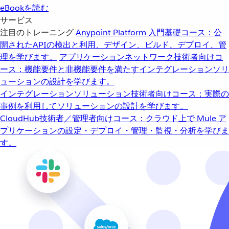
eBookを読む
サービス
注目のトレーニング
Anypoint Platform 入門
基礎コース：公
開されたAPIの検出と利用、デザイン、ビルド、デプロイ、管
理を学びます。
アプリケーションネットワーク
技術者向けコ
ース：機能要件と非機能要件を満たすインテグレーションソリ
ューションの設計を学びます。
インテグレーションソリューション
技術者向けコース：実際の
事例を利用してソリューションの設計を学びます。
CloudHub
技術者／管理者向けコース：クラウド上で Mule ア
プリケーションの設定・デプロイ・管理・監視・分析を学びま
す。