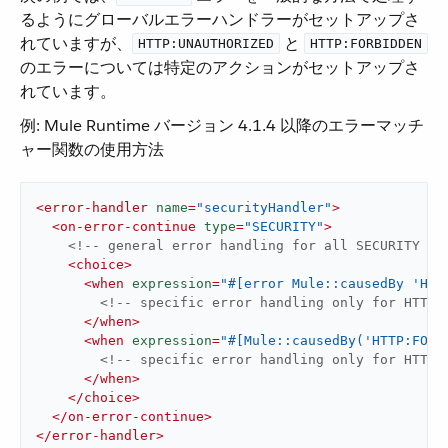
るようにグローバルエラーハンドラーがセットアップさ
れていますが、​
​ と ​
HTTP:UNAUTHORIZED
HTTP:FORBIDDEN
のエラーについては特定のアクションがセットアップさ
れています。
例: Mule Runtime バージョン 4.1.4 以降のエラーマッチ
ャー関数の使用方法
<
error-handler
name
=
"securityHandler"
>
<
on-error-continue
type
=
"SECURITY"
>
<!-- general error handling for all SECURITY er
<
choice
>
<
when
expression
=
"#[error Mule::causedBy 'HTT
<!-- specific error handling only for HTTP:
</
when
>
<
when
expression
=
"#[Mule::causedBy('HTTP:FORB
<!-- specific error handling only for HTTP:
</
when
>
</
choice
>
</
on-error-continue
>
</
error-handler
>