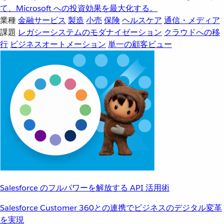
て、Microsoft への投資効果を最大化する。
業種
金融サービス
製造
小売
保険
ヘルスケア
通信・メディア
課題
レガシーシステムのモダナイゼーション
クラウドへの移
行
ビジネスオートメーション
単一の顧客ビュー
Salesforce のフルパワーを解放する API 活用術
Salesforce Customer 360との連携でビジネスのデジタル変革
を実現