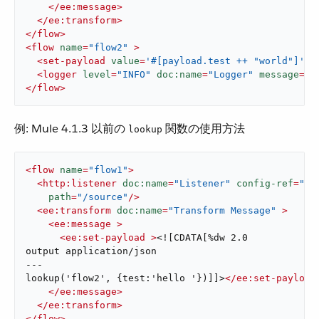
</
ee:message
>
</
ee:transform
>
</
flow
>
<
flow
name
=
"flow2"
 >
<
set-payload
value
=
'#[payload.test ++ "world"]'
d
<
logger
level
=
"INFO"
doc:name
=
"Logger"
message
=
'#
</
flow
>
例: Mule 4.1.3 以前の ​
​ 関数の使用方法
lookup
<
flow
name
=
"flow1"
>
<
http:listener
doc:name
=
"Listener"
config-ref
=
"HT
path
=
"/source"
/>
<
ee:transform
doc:name
=
"Transform Message"
 >
<
ee:message
 >
<
ee:set-payload
 >
<![CDATA[%dw 2.0

output application/json

---

lookup('flow2', {test:'hello '})]]>
</
ee:set-payload
</
ee:message
>
</
ee:transform
>
</
flow
>