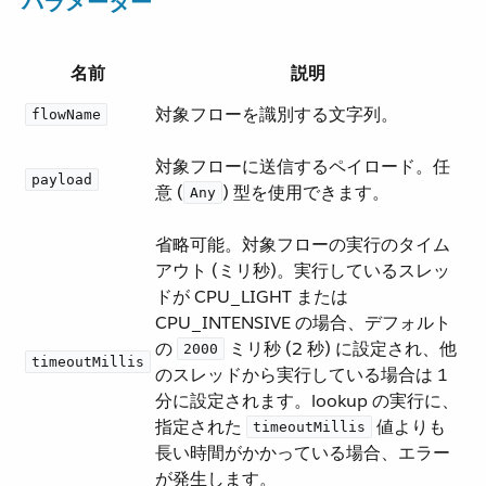
パラメーター
名前
説明
対象フローを識別する文字列。
flowName
対象フローに送信するペイロード。任
payload
意 (​
​) 型を使用できます。
Any
省略可能。対象フローの実行のタイム
アウト (ミリ秒)。実行しているスレッ
ドが CPU_LIGHT または
CPU_INTENSIVE の場合、デフォルト
の ​
​ ミリ秒 (2 秒) に設定され、他
2000
timeoutMillis
のスレッドから実行している場合は 1
分に設定されます。lookup の実行に、
指定された ​
​ 値よりも
timeoutMillis
長い時間がかかっている場合、エラー
が発生します。