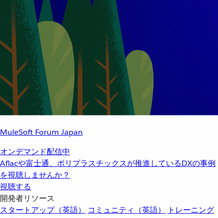
MuleSoft Forum Japan
オンデマンド配信中
Aflacや富士通、ポリプラスチックスが推進しているDXの事例
を視聴しませんか？
視聴する
開発者リソース
スタートアップ（英語）
コミュニティ（英語）
トレーニング