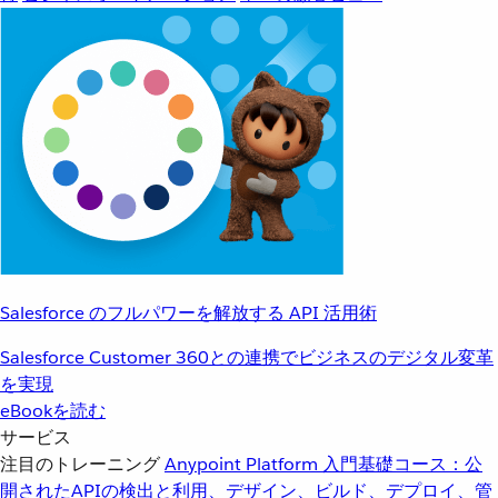
Salesforce のフルパワーを解放する API 活用術
Salesforce Customer 360との連携でビジネスのデジタル変革
を実現
eBookを読む
サービス
注目のトレーニング
Anypoint Platform 入門
基礎コース：公
開されたAPIの検出と利用、デザイン、ビルド、デプロイ、管