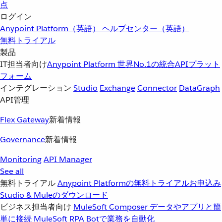
点
ログイン
Anypoint Platform（英語）
ヘルプセンター（英語）
無料トライアル
製品
IT担当者向け
Anypoint Platform
世界No.1の統合APIプラット
フォーム
インテグレーション
Studio
Exchange
Connector
DataGraph
API管理
Flex Gateway
新着情報
Governance
新着情報
Monitoring
API Manager
See all
無料トライアル
Anypoint Platformの無料トライアルお申込み
Studio & Muleのダウンロード
ビジネス担当者向け
MuleSoft Composer
データやアプリと簡
単に接続
MuleSoft RPA
Botで業務を自動化