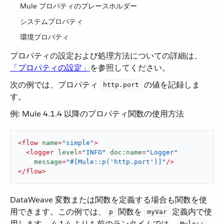
Mule プロパティのプレースホルダー
システムプロパティ
環境プロパティ
プロパティの設定および処理方法についての詳細は、​
「プロパティの設定」
​を参照してください。
次の例では、プロパティ ​
​ の値を記録しま
http.port
す。
例: Mule 4.1.4 以降のプロパティ関数の使用方法
<
flow
name
=
"simple"
>
<
logger
level
=
"INFO"
doc:name
=
"Logger"
message
=
"#[Mule::p('http.port')]"
/>
</
flow
>
DataWeave 変数または関数を定義する場合も関数を使
用できます。この例では、​
​ 関数を ​
​ 定義内で使
p
myVar
用します。 4.1.4 よりも前のランタイムでは、​
Mule::