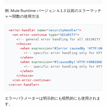
例: Mule Runtime バージョン 4.1.3 以前のエラーマッチ
ャー関数の使用方法
<
error-handler
name
=
"securityHandler"
>
<
on-error-continue
type
=
"SECURITY"
>
<!-- general error handling for all SECURITY er
<
choice
>
<
when
expression
=
"#[error causedBy 'HTTP:UNAU
<!-- specific error handling only for HTTP:
</
when
>
<
when
expression
=
"#[causedBy('HTTP:FORBIDDEN'
<!-- specific error handling only for HTTP:
</
when
>
</
choice
>
</
on-error-continue
>
</
error-handler
>
エラーパラメーターは明示的にも暗黙的にも使用されま
す。