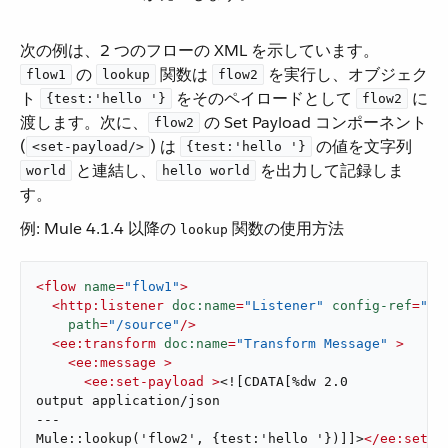
次の例は、2 つのフローの XML を示しています。​
​ の ​
​ 関数は ​
​ を実行し、オブジェク
flow1
lookup
flow2
ト ​
​ をそのペイロードとして ​
​ に
{test:'hello '}
flow2
渡します。次に、​
​ の Set Payload コンポーネント
flow2
(​
​) は ​
​ の値を文字列 ​
<set-payload/>
{test:'hello '}
​ と連結し、​
​ を出力して記録しま
world
hello world
す。
例: Mule 4.1.4 以降の ​
​ 関数の使用方法
lookup
<
flow
name
=
"flow1"
>
<
http:listener
doc:name
=
"Listener"
config-ref
=
"HT
path
=
"/source"
/>
<
ee:transform
doc:name
=
"Transform Message"
 >
<
ee:message
 >
<
ee:set-payload
 >
<![CDATA[%dw 2.0

output application/json

---

Mule::lookup('flow2', {test:'hello '})]]>
</
ee:set-p