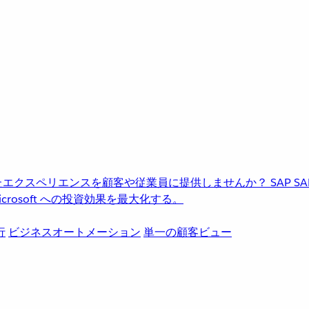
進化したエクスペリエンスを顧客や従業員に提供しませんか？
SAP
S
rosoft への投資効果を最大化する。
行
ビジネスオートメーション
単一の顧客ビュー