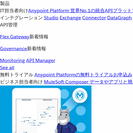
製品
IT担当者向け
Anypoint Platform
世界No.1の統合APIプラッ
インテグレーション
Studio
Exchange
Connector
DataGraph
API管理
Flex Gateway
新着情報
Governance
新着情報
Monitoring
API Manager
See all
無料トライアル
Anypoint Platformの無料トライアルお申込み
ビジネス担当者向け
MuleSoft Composer
データやアプリと簡