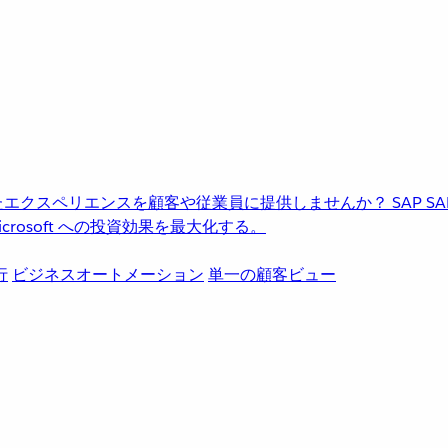
進化したエクスペリエンスを顧客や従業員に提供しませんか？
SAP
S
rosoft への投資効果を最大化する。
行
ビジネスオートメーション
単一の顧客ビュー