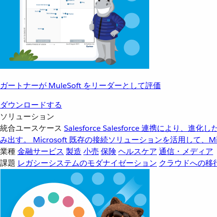
ガートナーが MuleSoft をリーダーとして評価
ダウンロードする
ソリューション
統合ユースケース
Salesforce
Salesforce 連携により、
み出す。
Microsoft
既存の接続ソリューションを活用して、Mic
業種
金融サービス
製造
小売
保険
ヘルスケア
通信・メディア
課題
レガシーシステムのモダナイゼーション
クラウドへの移