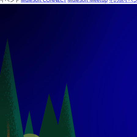
イベント
MuleSoft CONNECT
MuleSoft Meetup
その他イベ