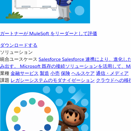
ガートナーが MuleSoft をリーダーとして評価
ダウンロードする
ソリューション
統合ユースケース
Salesforce
Salesforce 連携により、
み出す。
Microsoft
既存の接続ソリューションを活用して、Mic
業種
金融サービス
製造
小売
保険
ヘルスケア
通信・メディア
課題
レガシーシステムのモダナイゼーション
クラウドへの移