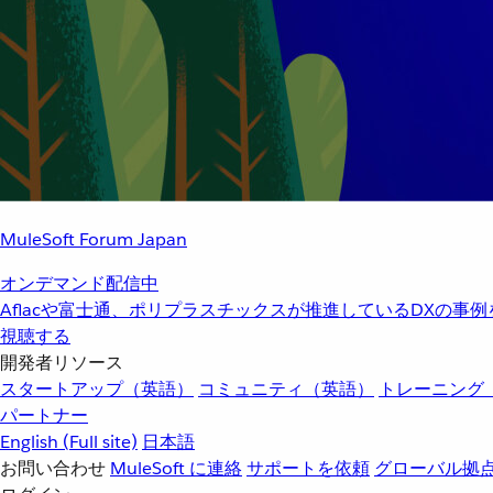
MuleSoft Forum Japan
オンデマンド配信中
Aflacや富士通、ポリプラスチックスが推進しているDXの事
視聴する
開発者リソース
スタートアップ（英語）
コミュニティ（英語）
トレーニング
パートナー
English
(Full site)
日本語
お問い合わせ
MuleSoft に連絡
サポートを依頼
グローバル拠