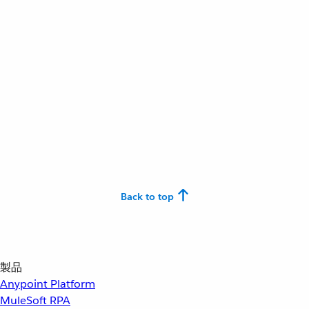
Back to top
製品
Anypoint Platform
MuleSoft RPA