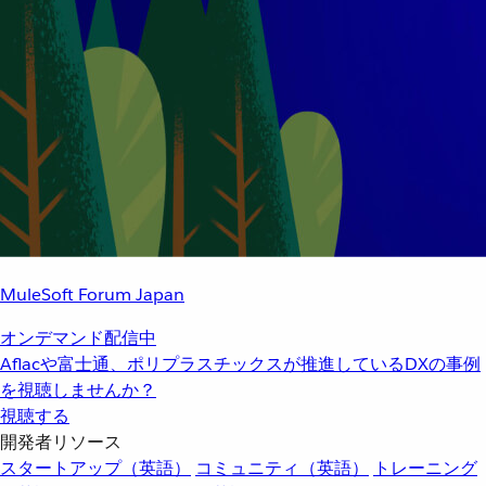
MuleSoft Forum Japan
オンデマンド配信中
Aflacや富士通、ポリプラスチックスが推進しているDXの事例
を視聴しませんか？
視聴する
開発者リソース
スタートアップ（英語）
コミュニティ（英語）
トレーニング