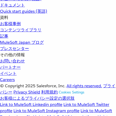
ドキュメント
Quick start guides (英語)
資料
お客様事例
コンテンツライブラリ
記事
MuleSoft Japan ブログ
プレスセンター
その他の情報
お問い合わせ
パートナー
イベント
Careers
© Copyright 2025
Salesforce, Inc.
All rights reserved.
プライ
バシー
Privacy Shield
利用規約
Cookies Settings
お客様によるプライバシー設定の選択肢
Link to MuleSoft Linkedin profile
Link to MuleSoft Twitter
profile
Link to MuleSoft Instagram profile
Link to MuleSoft