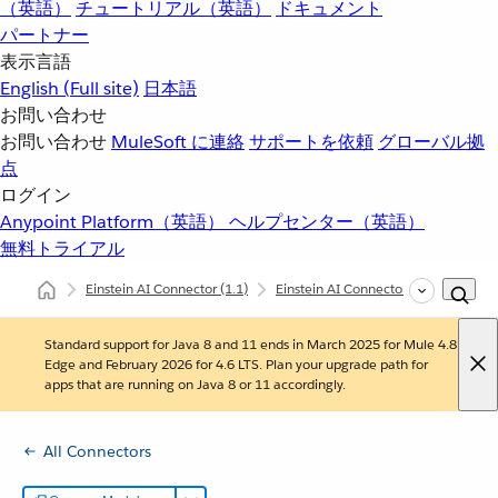
（英語）
チュートリアル（英語）
ドキュメント
パートナー
表示言語
English
(Full site)
日本語
お問い合わせ
お問い合わせ
MuleSoft に連絡
サポートを依頼
グローバル拠
点
ログイン
Anypoint Platform（英語）
ヘルプセンター（英語）
無料トライアル
Einstein AI Connector
(1.1)
Einstein AI Connector の追加設定情
Standard support for Java 8 and 11 ends in March 2025 for Mule 4.8
Edge and February 2026 for 4.6 LTS. Plan your upgrade path for
apps that are running on Java 8 or 11 accordingly.
All Connectors