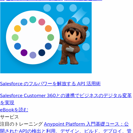
Salesforce のフルパワーを解放する API 活用術
Salesforce Customer 360との連携でビジネスのデジタル変革
を実現
eBookを読む
サービス
注目のトレーニング
Anypoint Platform 入門
基礎コース：公
開されたAPIの検出と利用、デザイン、ビルド、デプロイ、管