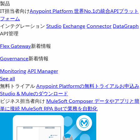
製品
IT担当者向け
Anypoint Platform
世界No.1の統合APIプラット
フォーム
インテグレーション
Studio
Exchange
Connector
DataGraph
API管理
Flex Gateway
新着情報
Governance
新着情報
Monitoring
API Manager
See all
無料トライアル
Anypoint Platformの無料トライアルお申込み
Studio & Muleのダウンロード
ビジネス担当者向け
MuleSoft Composer
データやアプリと簡
単に接続
MuleSoft RPA
Botで業務を自動化