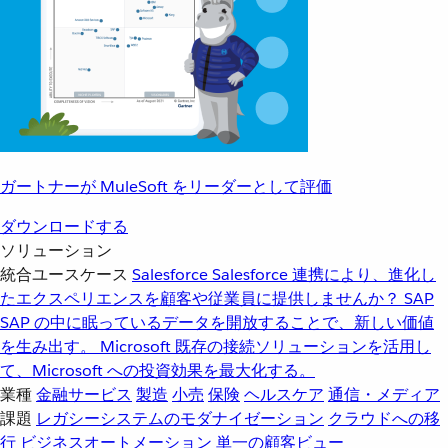
ガートナーが MuleSoft をリーダーとして評価
ダウンロードする
ソリューション
統合ユースケース
Salesforce
Salesforce 連携により、進化し
たエクスペリエンスを顧客や従業員に提供しませんか？
SAP
SAP の中に眠っているデータを開放することで、新しい価値
を生み出す。
Microsoft
既存の接続ソリューションを活用し
て、Microsoft への投資効果を最大化する。
業種
金融サービス
製造
小売
保険
ヘルスケア
通信・メディア
課題
レガシーシステムのモダナイゼーション
クラウドへの移
行
ビジネスオートメーション
単一の顧客ビュー