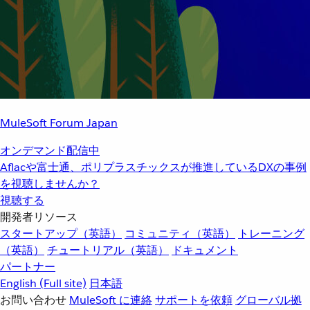
MuleSoft Forum Japan
オンデマンド配信中
Aflacや富士通、ポリプラスチックスが推進しているDXの事例
を視聴しませんか？
視聴する
開発者リソース
スタートアップ（英語）
コミュニティ（英語）
トレーニング
（英語）
チュートリアル（英語）
ドキュメント
パートナー
English
(Full site)
日本語
お問い合わせ
MuleSoft に連絡
サポートを依頼
グローバル拠