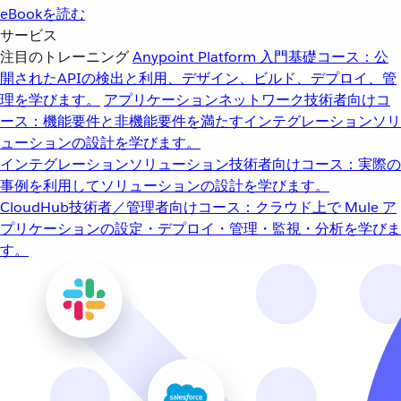
eBookを読む
サービス
注目のトレーニング
Anypoint Platform 入門
基礎コース：公
開されたAPIの検出と利用、デザイン、ビルド、デプロイ、管
理を学びます。
アプリケーションネットワーク
技術者向けコ
ース：機能要件と非機能要件を満たすインテグレーションソリ
ューションの設計を学びます。
インテグレーションソリューション
技術者向けコース：実際の
事例を利用してソリューションの設計を学びます。
CloudHub
技術者／管理者向けコース：クラウド上で Mule ア
プリケーションの設定・デプロイ・管理・監視・分析を学びま
す。