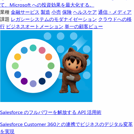
て、Microsoft への投資効果を最大化する。
業種
金融サービス
製造
小売
保険
ヘルスケア
通信・メディア
課題
レガシーシステムのモダナイゼーション
クラウドへの移
行
ビジネスオートメーション
単一の顧客ビュー
Salesforce のフルパワーを解放する API 活用術
Salesforce Customer 360との連携でビジネスのデジタル変革
を実現