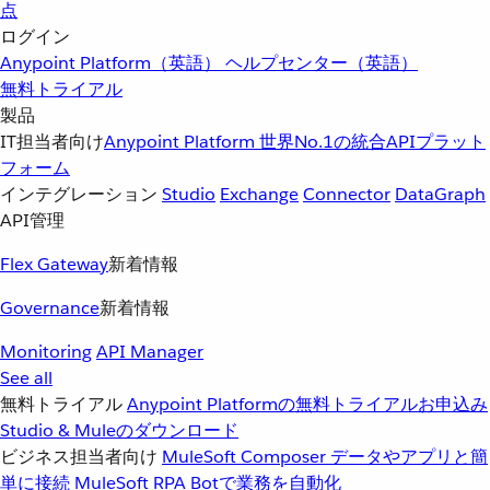
点
ログイン
Anypoint Platform（英語）
ヘルプセンター（英語）
無料トライアル
製品
IT担当者向け
Anypoint Platform
世界No.1の統合APIプラット
フォーム
インテグレーション
Studio
Exchange
Connector
DataGraph
API管理
Flex Gateway
新着情報
Governance
新着情報
Monitoring
API Manager
See all
無料トライアル
Anypoint Platformの無料トライアルお申込み
Studio & Muleのダウンロード
ビジネス担当者向け
MuleSoft Composer
データやアプリと簡
単に接続
MuleSoft RPA
Botで業務を自動化