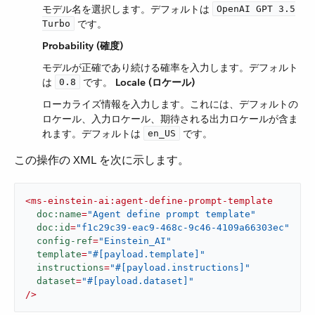
モデル名を選択します。デフォルトは ​
OpenAI GPT 3.5
​ です。
Turbo
Probability (確度)
モデルが正確であり続ける確率を入力します。デフォルト
は ​
​ です。
Locale (ロケール)
0.8
ローカライズ情報を入力します。これには、デフォルトの
ロケール、入力ロケール、期待される出力ロケールが含ま
れます。デフォルトは ​
​ です。
en_US
この操作の XML を次に示します。
<
ms-einstein-ai:agent-define-prompt-template
doc:name
=
"Agent define prompt template"
doc:id
=
"f1c29c39-eac9-468c-9c46-4109a66303ec"
config-ref
=
"Einstein_AI"
template
=
"#[payload.template]"
instructions
=
"#[payload.instructions]"
dataset
=
"#[payload.dataset]"
/>