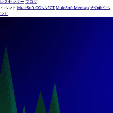
レスセンター
ブログ
イベント
MuleSoft CONNECT
MuleSoft Meetup
その他イベ
ント