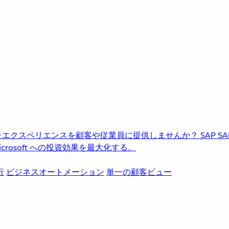
進化したエクスペリエンスを顧客や従業員に提供しませんか？
SAP
S
rosoft への投資効果を最大化する。
行
ビジネスオートメーション
単一の顧客ビュー