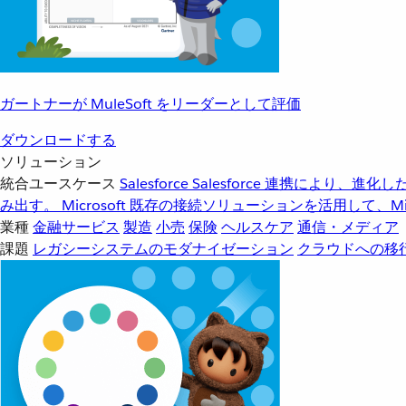
ガートナーが MuleSoft をリーダーとして評価
ダウンロードする
ソリューション
統合ユースケース
Salesforce
Salesforce 連携により、
み出す。
Microsoft
既存の接続ソリューションを活用して、Mic
業種
金融サービス
製造
小売
保険
ヘルスケア
通信・メディア
課題
レガシーシステムのモダナイゼーション
クラウドへの移