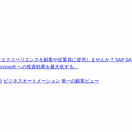
進化したエクスペリエンスを顧客や従業員に提供しませんか？
SAP
S
rosoft への投資効果を最大化する。
行
ビジネスオートメーション
単一の顧客ビュー