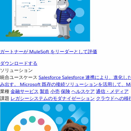
ガートナーが MuleSoft をリーダーとして評価
ダウンロードする
ソリューション
統合ユースケース
Salesforce
Salesforce 連携により、
み出す。
Microsoft
既存の接続ソリューションを活用して、Mic
業種
金融サービス
製造
小売
保険
ヘルスケア
通信・メディア
課題
レガシーシステムのモダナイゼーション
クラウドへの移