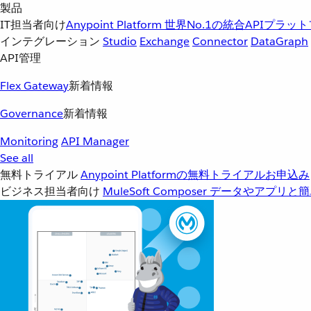
製品
IT担当者向け
Anypoint Platform
世界No.1の統合APIプラッ
インテグレーション
Studio
Exchange
Connector
DataGraph
API管理
Flex Gateway
新着情報
Governance
新着情報
Monitoring
API Manager
See all
無料トライアル
Anypoint Platformの無料トライアルお申込み
ビジネス担当者向け
MuleSoft Composer
データやアプリと簡