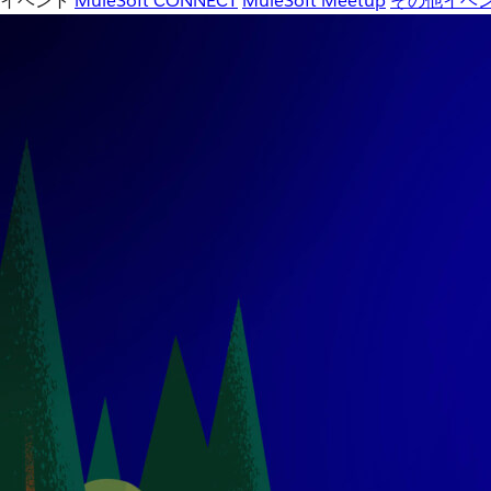
イベント
MuleSoft CONNECT
MuleSoft Meetup
その他イベ