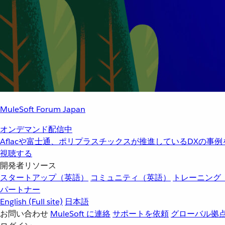
MuleSoft Forum Japan
オンデマンド配信中
Aflacや富士通、ポリプラスチックスが推進しているDXの事
視聴する
開発者リソース
スタートアップ（英語）
コミュニティ（英語）
トレーニング
パートナー
English
(Full site)
日本語
お問い合わせ
MuleSoft に連絡
サポートを依頼
グローバル拠