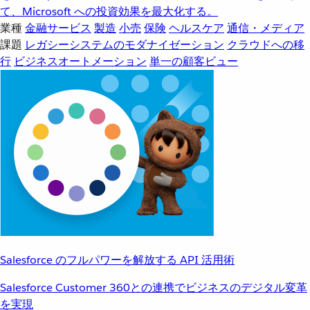
て、Microsoft への投資効果を最大化する。
業種
金融サービス
製造
小売
保険
ヘルスケア
通信・メディア
課題
レガシーシステムのモダナイゼーション
クラウドへの移
行
ビジネスオートメーション
単一の顧客ビュー
Salesforce のフルパワーを解放する API 活用術
Salesforce Customer 360との連携でビジネスのデジタル変革
を実現