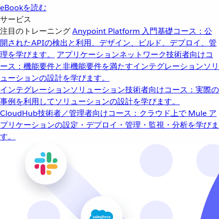
eBookを読む
サービス
注目のトレーニング
Anypoint Platform 入門
基礎コース：公
開されたAPIの検出と利用、デザイン、ビルド、デプロイ、管
理を学びます。
アプリケーションネットワーク
技術者向けコ
ース：機能要件と非機能要件を満たすインテグレーションソリ
ューションの設計を学びます。
インテグレーションソリューション
技術者向けコース：実際の
事例を利用してソリューションの設計を学びます。
CloudHub
技術者／管理者向けコース：クラウド上で Mule ア
プリケーションの設定・デプロイ・管理・監視・分析を学びま
す。