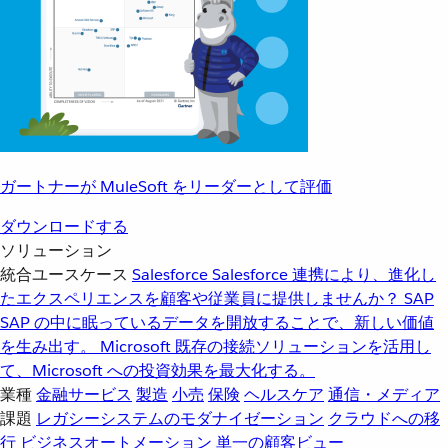
ガートナーが MuleSoft をリーダーとして評価
ダウンロードする
ソリューション
統合ユースケース
Salesforce
Salesforce 連携により、進化し
たエクスペリエンスを顧客や従業員に提供しませんか？
SAP
SAP の中に眠っているデータを開放することで、新しい価値
を生み出す。
Microsoft
既存の接続ソリューションを活用し
て、Microsoft への投資効果を最大化する。
業種
金融サービス
製造
小売
保険
ヘルスケア
通信・メディア
課題
レガシーシステムのモダナイゼーション
クラウドへの移
行
ビジネスオートメーション
単一の顧客ビュー