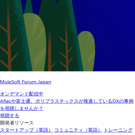
MuleSoft Forum Japan
オンデマンド配信中
Aflacや富士通、ポリプラスチックスが推進しているDXの事例
を視聴しませんか？
視聴する
開発者リソース
スタートアップ（英語）
コミュニティ（英語）
トレーニング