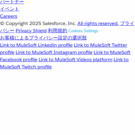
パートナー
イベント
Careers
© Copyright 2025
Salesforce, Inc.
All rights reserved.
プライ
バシー
Privacy Shield
利用規約
Cookies Settings
お客様によるプライバシー設定の選択肢
Link to MuleSoft Linkedin profile
Link to MuleSoft Twitter
profile
Link to MuleSoft Instagram profile
Link to MuleSoft
Facebook profile
Link to MuleSoft Videos platform
Link to
MuleSoft Twitch profile