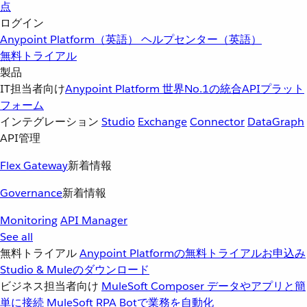
点
ログイン
Anypoint Platform（英語）
ヘルプセンター（英語）
無料トライアル
製品
IT担当者向け
Anypoint Platform
世界No.1の統合APIプラット
フォーム
インテグレーション
Studio
Exchange
Connector
DataGraph
API管理
Flex Gateway
新着情報
Governance
新着情報
Monitoring
API Manager
See all
無料トライアル
Anypoint Platformの無料トライアルお申込み
Studio & Muleのダウンロード
ビジネス担当者向け
MuleSoft Composer
データやアプリと簡
単に接続
MuleSoft RPA
Botで業務を自動化