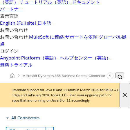
（英語）
チュートリアル（英語）
ドキュメント
パートナー
表示言語
English
(Full site)
日本語
お問い合わせ
お問い合わせ
MuleSoft に連絡
サポートを依頼
グローバル拠
点
ログイン
Anypoint Platform（英語）
ヘルプセンター（英語）
無料トライアル
Microsoft Dynamics 365 Business Central Connector
(1.0)
Standard support for Java 8 and 11 ends in March 2025 for Mule 4.8
Edge and February 2026 for 4.6 LTS. Plan your upgrade path for
apps that are running on Java 8 or 11 accordingly.
All Connectors