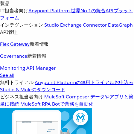
製品
IT担当者向け
Anypoint Platform
世界No.1の統合APIプラット
フォーム
インテグレーション
Studio
Exchange
Connector
DataGraph
API管理
Flex Gateway
新着情報
Governance
新着情報
Monitoring
API Manager
See all
無料トライアル
Anypoint Platformの無料トライアルお申込み
Studio & Muleのダウンロード
ビジネス担当者向け
MuleSoft Composer
データやアプリと簡
単に接続
MuleSoft RPA
Botで業務を自動化