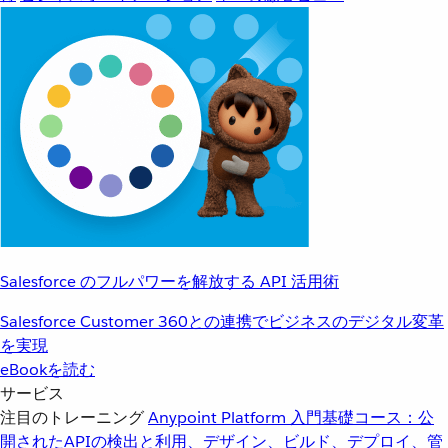
Salesforce のフルパワーを解放する API 活用術
Salesforce Customer 360との連携でビジネスのデジタル変革
を実現
eBookを読む
サービス
注目のトレーニング
Anypoint Platform 入門
基礎コース：公
開されたAPIの検出と利用、デザイン、ビルド、デプロイ、管