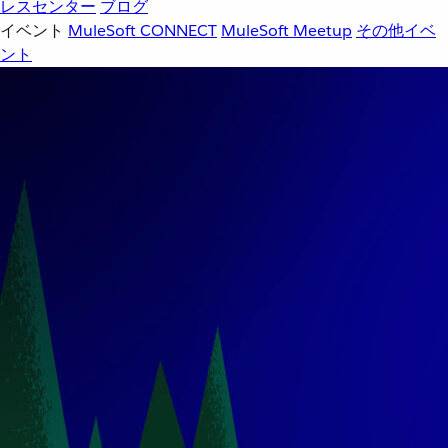
レスセンター
ブログ
イベント
MuleSoft CONNECT
MuleSoft Meetup
その他イベ
ント