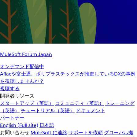
MuleSoft Forum Japan
オンデマンド配信中
Aflacや富士通、ポリプラスチックスが推進しているDXの事例
を視聴しませんか？
視聴する
開発者リソース
スタートアップ（英語）
コミュニティ（英語）
トレーニング
（英語）
チュートリアル（英語）
ドキュメント
パートナー
English
(Full site)
日本語
お問い合わせ
MuleSoft に連絡
サポートを依頼
グローバル拠