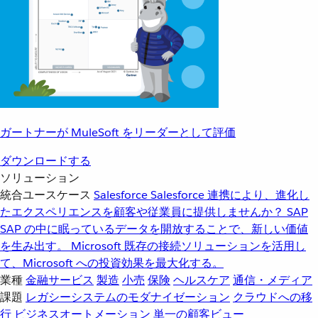
ガートナーが MuleSoft をリーダーとして評価
ダウンロードする
ソリューション
統合ユースケース
Salesforce
Salesforce 連携により、進化し
たエクスペリエンスを顧客や従業員に提供しませんか？
SAP
SAP の中に眠っているデータを開放することで、新しい価値
を生み出す。
Microsoft
既存の接続ソリューションを活用し
て、Microsoft への投資効果を最大化する。
業種
金融サービス
製造
小売
保険
ヘルスケア
通信・メディア
課題
レガシーシステムのモダナイゼーション
クラウドへの移
行
ビジネスオートメーション
単一の顧客ビュー