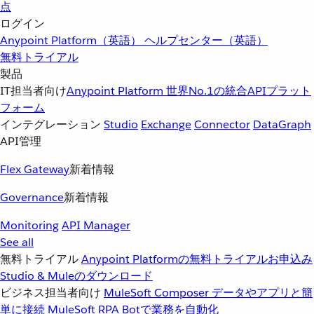
点
ログイン
Anypoint Platform（英語）
ヘルプセンター（英語）
無料トライアル
製品
IT担当者向け
Anypoint Platform
世界No.1の統合APIプラット
フォーム
インテグレーション
Studio
Exchange
Connector
DataGraph
API管理
Flex Gateway
新着情報
Governance
新着情報
Monitoring
API Manager
See all
無料トライアル
Anypoint Platformの無料トライアルお申込み
Studio & Muleのダウンロード
ビジネス担当者向け
MuleSoft Composer
データやアプリと簡
単に接続
MuleSoft RPA
Botで業務を自動化