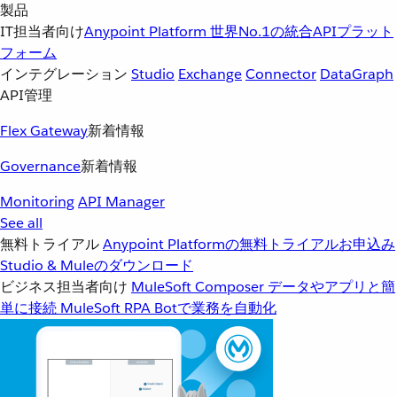
製品
IT担当者向け
Anypoint Platform
世界No.1の統合APIプラット
フォーム
インテグレーション
Studio
Exchange
Connector
DataGraph
API管理
Flex Gateway
新着情報
Governance
新着情報
Monitoring
API Manager
See all
無料トライアル
Anypoint Platformの無料トライアルお申込み
Studio & Muleのダウンロード
ビジネス担当者向け
MuleSoft Composer
データやアプリと簡
単に接続
MuleSoft RPA
Botで業務を自動化