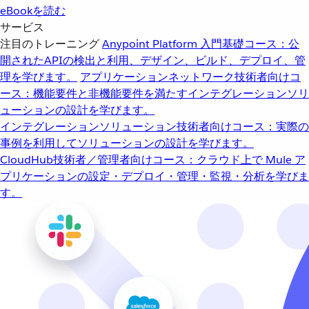
eBookを読む
サービス
注目のトレーニング
Anypoint Platform 入門
基礎コース：公
開されたAPIの検出と利用、デザイン、ビルド、デプロイ、管
理を学びます。
アプリケーションネットワーク
技術者向けコ
ース：機能要件と非機能要件を満たすインテグレーションソリ
ューションの設計を学びます。
インテグレーションソリューション
技術者向けコース：実際の
事例を利用してソリューションの設計を学びます。
CloudHub
技術者／管理者向けコース：クラウド上で Mule ア
プリケーションの設定・デプロイ・管理・監視・分析を学びま
す。