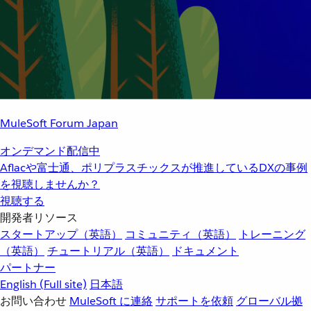
MuleSoft Forum Japan
オンデマンド配信中
Aflacや富士通、ポリプラスチックスが推進しているDXの事例
を視聴しませんか？
視聴する
開発者リソース
スタートアップ（英語）
コミュニティ（英語）
トレーニング
（英語）
チュートリアル（英語）
ドキュメント
パートナー
English
(Full site)
日本語
お問い合わせ
MuleSoft に連絡
サポートを依頼
グローバル拠