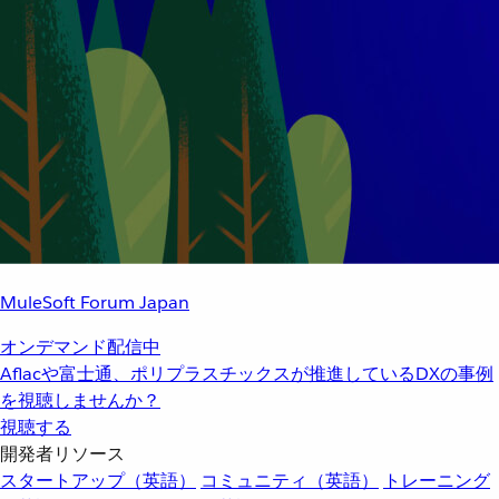
MuleSoft Forum Japan
オンデマンド配信中
Aflacや富士通、ポリプラスチックスが推進しているDXの事例
を視聴しませんか？
視聴する
開発者リソース
スタートアップ（英語）
コミュニティ（英語）
トレーニング