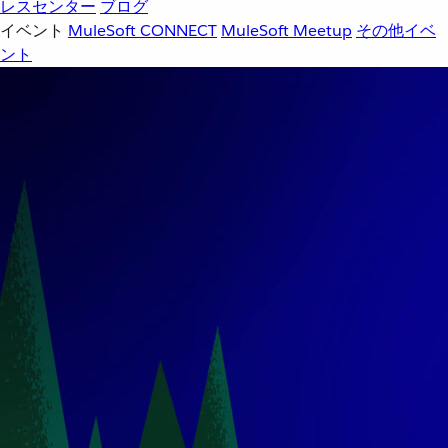
レスセンター
ブログ
イベント
MuleSoft CONNECT
MuleSoft Meetup
その他イベ
ント