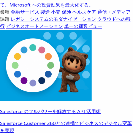
て、Microsoft への投資効果を最大化する。
業種
金融サービス
製造
小売
保険
ヘルスケア
通信・メディア
課題
レガシーシステムのモダナイゼーション
クラウドへの移
行
ビジネスオートメーション
単一の顧客ビュー
Salesforce のフルパワーを解放する API 活用術
Salesforce Customer 360との連携でビジネスのデジタル変革
を実現