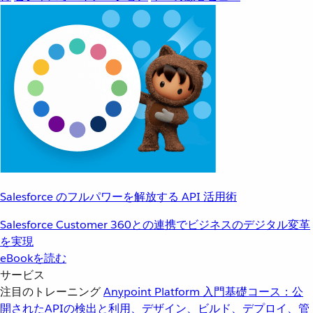
Salesforce のフルパワーを解放する API 活用術
Salesforce Customer 360との連携でビジネスのデジタル変革
を実現
eBookを読む
サービス
注目のトレーニング
Anypoint Platform 入門
基礎コース：公
開されたAPIの検出と利用、デザイン、ビルド、デプロイ、管