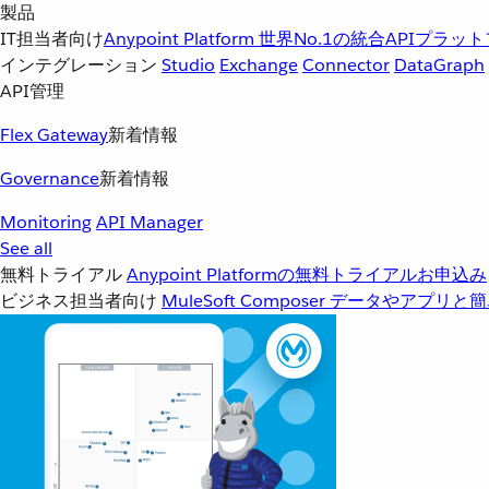
製品
IT担当者向け
Anypoint Platform
世界No.1の統合APIプラッ
インテグレーション
Studio
Exchange
Connector
DataGraph
API管理
Flex Gateway
新着情報
Governance
新着情報
Monitoring
API Manager
See all
無料トライアル
Anypoint Platformの無料トライアルお申込み
ビジネス担当者向け
MuleSoft Composer
データやアプリと簡