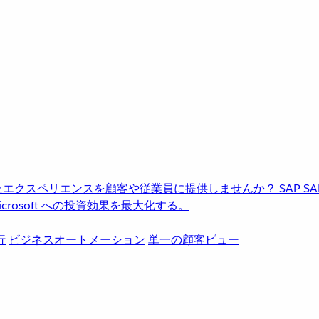
進化したエクスペリエンスを顧客や従業員に提供しませんか？
SAP
S
rosoft への投資効果を最大化する。
行
ビジネスオートメーション
単一の顧客ビュー