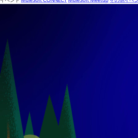
イベント
MuleSoft CONNECT
MuleSoft Meetup
その他イベ