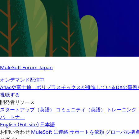
MuleSoft Forum Japan
オンデマンド配信中
Aflacや富士通、ポリプラスチックスが推進しているDXの事
視聴する
開発者リソース
スタートアップ（英語）
コミュニティ（英語）
トレーニング
パートナー
English
(Full site)
日本語
お問い合わせ
MuleSoft に連絡
サポートを依頼
グローバル拠