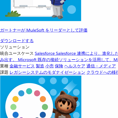
ガートナーが MuleSoft をリーダーとして評価
ダウンロードする
ソリューション
統合ユースケース
Salesforce
Salesforce 連携により、
み出す。
Microsoft
既存の接続ソリューションを活用して、Mic
業種
金融サービス
製造
小売
保険
ヘルスケア
通信・メディア
課題
レガシーシステムのモダナイゼーション
クラウドへの移