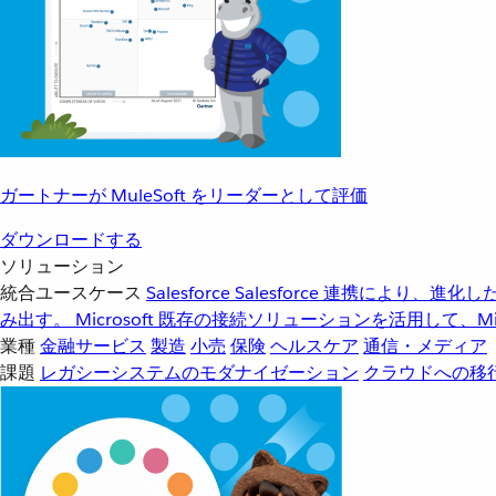
ガートナーが MuleSoft をリーダーとして評価
ダウンロードする
ソリューション
統合ユースケース
Salesforce
Salesforce 連携により、
み出す。
Microsoft
既存の接続ソリューションを活用して、Mic
業種
金融サービス
製造
小売
保険
ヘルスケア
通信・メディア
課題
レガシーシステムのモダナイゼーション
クラウドへの移