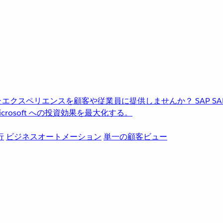
進化したエクスペリエンスを顧客や従業員に提供しませんか？
SAP
S
rosoft への投資効果を最大化する。
行
ビジネスオートメーション
単一の顧客ビュー