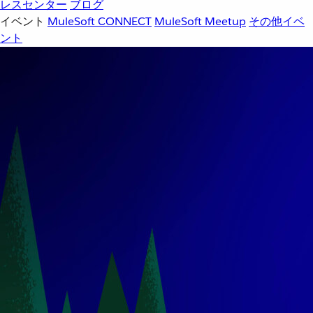
レスセンター
ブログ
イベント
MuleSoft CONNECT
MuleSoft Meetup
その他イベ
ント