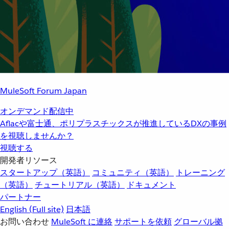
MuleSoft Forum Japan
オンデマンド配信中
Aflacや富士通、ポリプラスチックスが推進しているDXの事例
を視聴しませんか？
視聴する
開発者リソース
スタートアップ（英語）
コミュニティ（英語）
トレーニング
（英語）
チュートリアル（英語）
ドキュメント
パートナー
English
(Full site)
日本語
お問い合わせ
MuleSoft に連絡
サポートを依頼
グローバル拠