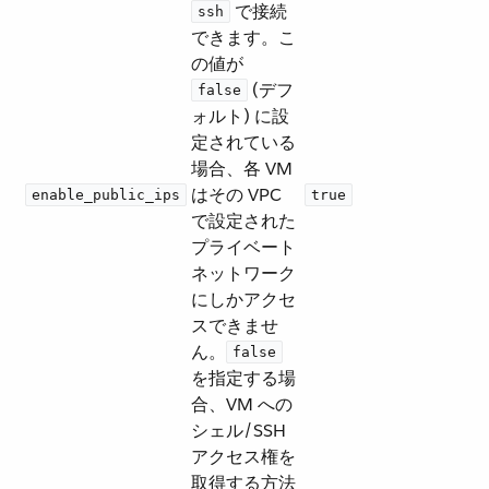
​ で接続
ssh
できます。こ
の値が ​
​ (デフ
false
ォルト) に設
定されている
場合、各 VM
はその VPC
enable_public_ips
true
で設定された
プライベート
ネットワーク
にしかアクセ
スできませ
ん。​
false
を指定する場
合、VM への
シェル/SSH
アクセス権を
取得する方法