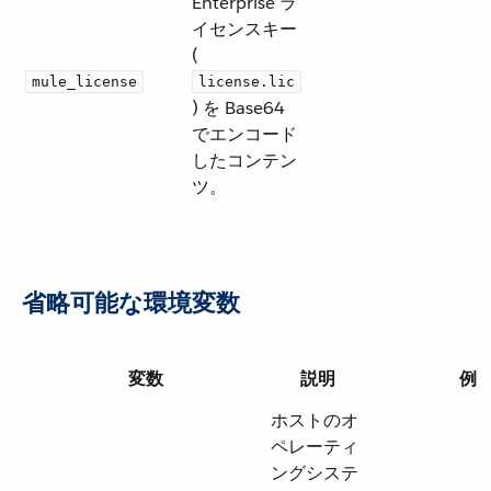
Enterprise ラ
イセンスキー
(​
mule_license
license.lic
) を Base64
でエンコード
したコンテン
ツ。
省略可能な環境変数
変数
説明
例
ホストのオ
ペレーティ
ングシステ