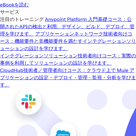
eBookを読む
サービス
注目のトレーニング
Anypoint Platform 入門
基礎コース：公
開されたAPIの検出と利用、デザイン、ビルド、デプロイ、管
理を学びます。
アプリケーションネットワーク
技術者向けコ
ース：機能要件と非機能要件を満たすインテグレーションソリ
ューションの設計を学びます。
インテグレーションソリューション
技術者向けコース：実際の
事例を利用してソリューションの設計を学びます。
CloudHub
技術者／管理者向けコース：クラウド上で Mule ア
プリケーションの設定・デプロイ・管理・監視・分析を学びま
す。