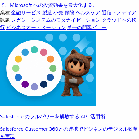
て、Microsoft への投資効果を最大化する。
業種
金融サービス
製造
小売
保険
ヘルスケア
通信・メディア
課題
レガシーシステムのモダナイゼーション
クラウドへの移
行
ビジネスオートメーション
単一の顧客ビュー
Salesforce のフルパワーを解放する API 活用術
Salesforce Customer 360との連携でビジネスのデジタル変革
を実現