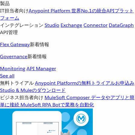
製品
IT担当者向け
Anypoint Platform
世界No.1の統合APIプラット
フォーム
インテグレーション
Studio
Exchange
Connector
DataGraph
API管理
Flex Gateway
新着情報
Governance
新着情報
Monitoring
API Manager
See all
無料トライアル
Anypoint Platformの無料トライアルお申込み
Studio & Muleのダウンロード
ビジネス担当者向け
MuleSoft Composer
データやアプリと簡
単に接続
MuleSoft RPA
Botで業務を自動化