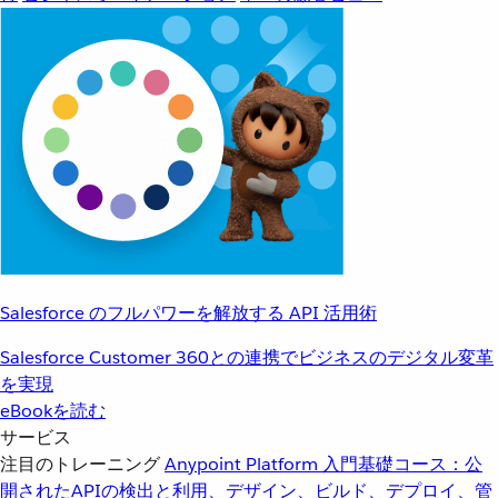
Salesforce のフルパワーを解放する API 活用術
Salesforce Customer 360との連携でビジネスのデジタル変革
を実現
eBookを読む
サービス
注目のトレーニング
Anypoint Platform 入門
基礎コース：公
開されたAPIの検出と利用、デザイン、ビルド、デプロイ、管