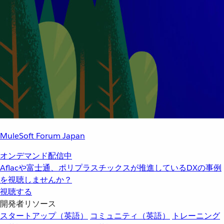
MuleSoft Forum Japan
オンデマンド配信中
Aflacや富士通、ポリプラスチックスが推進しているDXの事例
を視聴しませんか？
視聴する
開発者リソース
スタートアップ（英語）
コミュニティ（英語）
トレーニング