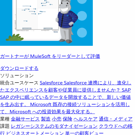
ガートナーが MuleSoft をリーダーとして評価
ダウンロードする
ソリューション
統合ユースケース
Salesforce
Salesforce 連携により、進化し
たエクスペリエンスを顧客や従業員に提供しませんか？
SAP
SAP の中に眠っているデータを開放することで、新しい価値
を生み出す。
Microsoft
既存の接続ソリューションを活用し
て、Microsoft への投資効果を最大化する。
業種
金融サービス
製造
小売
保険
ヘルスケア
通信・メディア
課題
レガシーシステムのモダナイゼーション
クラウドへの移
行
ビジネスオートメーション
単一の顧客ビュー