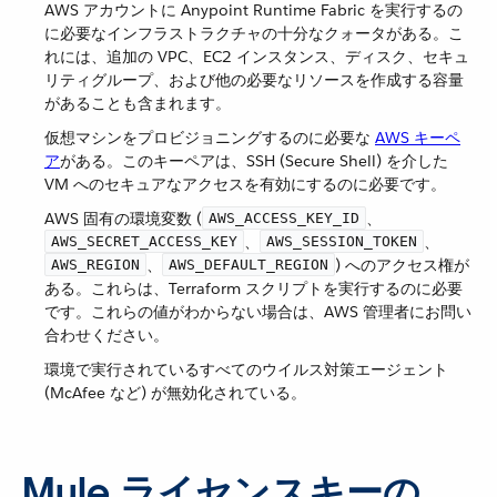
AWS アカウントに Anypoint Runtime Fabric を実行するの
に必要なインフラストラクチャの十分なクォータがある。こ
れには、追加の VPC、EC2 インスタンス、ディスク、セキュ
リティグループ、および他の必要なリソースを作成する容量
があることも含まれます。
仮想マシンをプロビジョニングするのに必要な
AWS キーペ
ア
​がある。このキーペアは、SSH (Secure Shell) を介した
VM へのセキュアなアクセスを有効にするのに必要です。
AWS 固有の環境変数 (​
​、​
AWS_ACCESS_KEY_ID
​、​
​、​
AWS_SECRET_ACCESS_KEY
AWS_SESSION_TOKEN
​、​
​) へのアクセス権が
AWS_REGION
AWS_DEFAULT_REGION
ある。これらは、Terraform スクリプトを実行するのに必要
です。これらの値がわからない場合は、AWS 管理者にお問い
合わせください。
環境で実行されているすべてのウイルス対策エージェント
(McAfee など) が無効化されている。
Mule ライセンスキーの