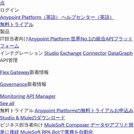
点
ログイン
Anypoint Platform（英語）
ヘルプセンター（英語）
無料トライアル
製品
IT担当者向け
Anypoint Platform
世界No.1の統合APIプラット
フォーム
インテグレーション
Studio
Exchange
Connector
DataGraph
API管理
Flex Gateway
新着情報
Governance
新着情報
Monitoring
API Manager
See all
無料トライアル
Anypoint Platformの無料トライアルお申込み
Studio & Muleのダウンロード
ビジネス担当者向け
MuleSoft Composer
データやアプリと簡
単に接続
MuleSoft RPA
Botで業務を自動化