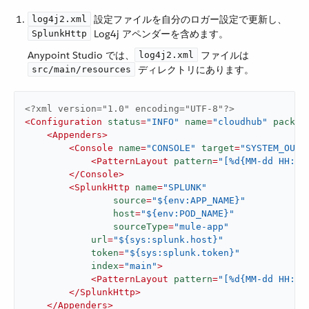
​ 設定ファイルを自分のロガー設定で更新し、​
log4j2.xml
​ Log4j アペンダーを含めます。
SplunkHttp
Anypoint Studio では、​
​ ファイルは ​
log4j2.xml
​ ディレクトリにあります。
src/main/resources
<?xml version="1.0" encoding="UTF-8"?>
<
Configuration
status
=
"INFO"
name
=
"cloudhub"
packag
<
Appenders
>
<
Console
name
=
"CONSOLE"
target
=
"SYSTEM_OUT"
<
PatternLayout
pattern
=
"[%d{MM-dd HH:mm
</
Console
>
<
SplunkHttp
name
=
"SPLUNK"
source
=
"${env:APP_NAME}"
host
=
"${env:POD_NAME}"
sourceType
=
"mule-app"
url
=
"${sys:splunk.host}"
token
=
"${sys:splunk.token}"
index
=
"main"
>
<
PatternLayout
pattern
=
"[%d{MM-dd HH:mm
</
SplunkHttp
>
</
Appenders
>