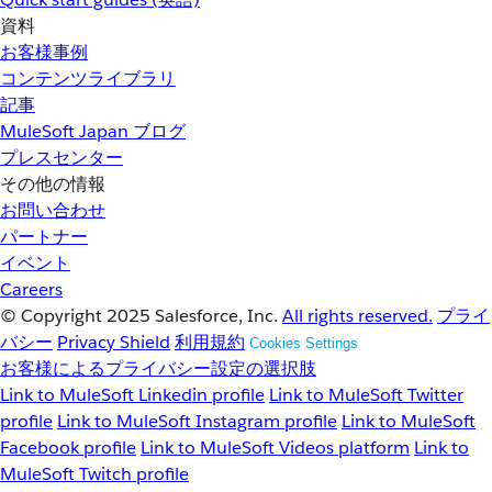
資料
お客様事例
コンテンツライブラリ
記事
MuleSoft Japan ブログ
プレスセンター
その他の情報
お問い合わせ
パートナー
イベント
Careers
© Copyright 2025
Salesforce, Inc.
All rights reserved.
プライ
バシー
Privacy Shield
利用規約
Cookies Settings
お客様によるプライバシー設定の選択肢
Link to MuleSoft Linkedin profile
Link to MuleSoft Twitter
profile
Link to MuleSoft Instagram profile
Link to MuleSoft
Facebook profile
Link to MuleSoft Videos platform
Link to
MuleSoft Twitch profile