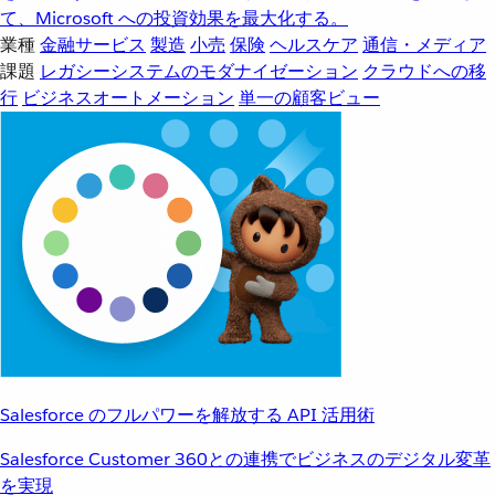
て、Microsoft への投資効果を最大化する。
業種
金融サービス
製造
小売
保険
ヘルスケア
通信・メディア
課題
レガシーシステムのモダナイゼーション
クラウドへの移
行
ビジネスオートメーション
単一の顧客ビュー
Salesforce のフルパワーを解放する API 活用術
Salesforce Customer 360との連携でビジネスのデジタル変革
を実現