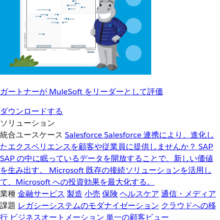
ガートナーが MuleSoft をリーダーとして評価
ダウンロードする
ソリューション
統合ユースケース
Salesforce
Salesforce 連携により、進化し
たエクスペリエンスを顧客や従業員に提供しませんか？
SAP
SAP の中に眠っているデータを開放することで、新しい価値
を生み出す。
Microsoft
既存の接続ソリューションを活用し
て、Microsoft への投資効果を最大化する。
業種
金融サービス
製造
小売
保険
ヘルスケア
通信・メディア
課題
レガシーシステムのモダナイゼーション
クラウドへの移
行
ビジネスオートメーション
単一の顧客ビュー