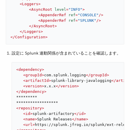
<
Loggers
>
<
AsyncRoot
level
=
"INFO"
>
<
AppenderRef
ref
=
"CONSOLE"
/>
<
AppenderRef
ref
=
"SPLUNK"
/>
</
AsyncRoot
>
</
Loggers
>
</
Configuration
>
設定に Splunk 連動関係が含まれていることを確認します。
<
dependency
>
<
groupId
>
com.splunk.logging
</
groupId
>
<
artifactId
>
splunk-library-javalogging
</
artifa
<
version
>
x.x.x
</
version
>
</
dependency
>
*********

<
repository
>
<
id
>
splunk-artifactory
</
id
>
<
name
>
Splunk Releases
</
name
>
<
url
>
https://splunk.jfrog.io/splunk/ext-releas