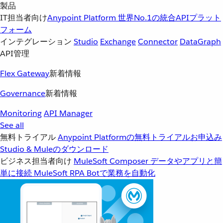
製品
IT担当者向け
Anypoint Platform
世界No.1の統合APIプラット
フォーム
インテグレーション
Studio
Exchange
Connector
DataGraph
API管理
Flex Gateway
新着情報
Governance
新着情報
Monitoring
API Manager
See all
無料トライアル
Anypoint Platformの無料トライアルお申込み
Studio & Muleのダウンロード
ビジネス担当者向け
MuleSoft Composer
データやアプリと簡
単に接続
MuleSoft RPA
Botで業務を自動化