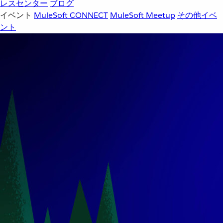
レスセンター
ブログ
イベント
MuleSoft CONNECT
MuleSoft Meetup
その他イベ
ント