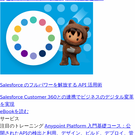
Salesforce のフルパワーを解放する API 活用術
Salesforce Customer 360との連携でビジネスのデジタル変革
を実現
eBookを読む
サービス
注目のトレーニング
Anypoint Platform 入門
基礎コース：公
開されたAPIの検出と利用、デザイン、ビルド、デプロイ、管