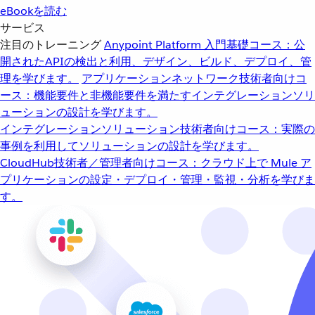
eBookを読む
サービス
注目のトレーニング
Anypoint Platform 入門
基礎コース：公
開されたAPIの検出と利用、デザイン、ビルド、デプロイ、管
理を学びます。
アプリケーションネットワーク
技術者向けコ
ース：機能要件と非機能要件を満たすインテグレーションソリ
ューションの設計を学びます。
インテグレーションソリューション
技術者向けコース：実際の
事例を利用してソリューションの設計を学びます。
CloudHub
技術者／管理者向けコース：クラウド上で Mule ア
プリケーションの設定・デプロイ・管理・監視・分析を学びま
す。