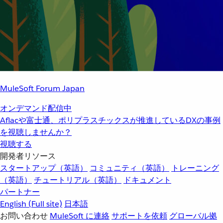
MuleSoft Forum Japan
オンデマンド配信中
Aflacや富士通、ポリプラスチックスが推進しているDXの事例
を視聴しませんか？
視聴する
開発者リソース
スタートアップ（英語）
コミュニティ（英語）
トレーニング
（英語）
チュートリアル（英語）
ドキュメント
パートナー
English
(Full site)
日本語
お問い合わせ
MuleSoft に連絡
サポートを依頼
グローバル拠