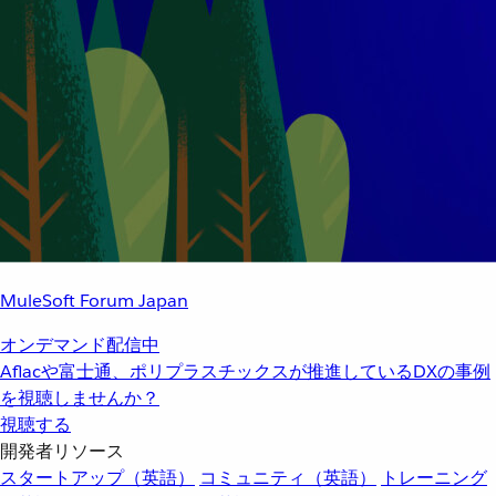
MuleSoft Forum Japan
オンデマンド配信中
Aflacや富士通、ポリプラスチックスが推進しているDXの事例
を視聴しませんか？
視聴する
開発者リソース
スタートアップ（英語）
コミュニティ（英語）
トレーニング