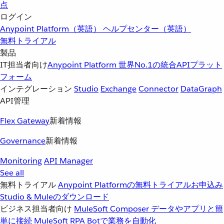
点
ログイン
Anypoint Platform（英語）
ヘルプセンター（英語）
無料トライアル
製品
IT担当者向け
Anypoint Platform
世界No.1の統合APIプラット
フォーム
インテグレーション
Studio
Exchange
Connector
DataGraph
API管理
Flex Gateway
新着情報
Governance
新着情報
Monitoring
API Manager
See all
無料トライアル
Anypoint Platformの無料トライアルお申込み
Studio & Muleのダウンロード
ビジネス担当者向け
MuleSoft Composer
データやアプリと簡
単に接続
MuleSoft RPA
Botで業務を自動化