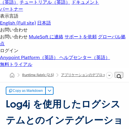
（英語）
チュートリアル（英語）
ドキュメント
パートナー
表示言語
English
(Full site)
日本語
お問い合わせ
お問い合わせ
MuleSoft に連絡
サポートを依頼
グローバル拠
点
ログイン
Anypoint Platform（英語）
ヘルプセンター（英語）
無料トライアル
Runtime Fabric
(2.5)
アプリケーションのデプロイと管理
Lo
Copy as Markdown
Log4j を使用したログシス
テムとのインテグレーショ