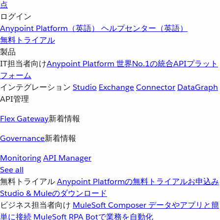
点
ログイン
Anypoint Platform（英語）
ヘルプセンター（英語）
無料トライアル
製品
IT担当者向け
Anypoint Platform
世界No.1の統合APIプラット
フォーム
インテグレーション
Studio
Exchange
Connector
DataGraph
API管理
Flex Gateway
新着情報
Governance
新着情報
Monitoring
API Manager
See all
無料トライアル
Anypoint Platformの無料トライアルお申込み
Studio & Muleのダウンロード
ビジネス担当者向け
MuleSoft Composer
データやアプリと簡
単に接続
MuleSoft RPA
Botで業務を自動化