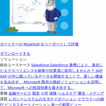
ガートナーが MuleSoft をリーダーとして評価
ダウンロードする
ソリューション
統合ユースケース
Salesforce
Salesforce 連携により、進化し
たエクスペリエンスを顧客や従業員に提供しませんか？
SAP
SAP の中に眠っているデータを開放することで、新しい価値
を生み出す。
Microsoft
既存の接続ソリューションを活用し
て、Microsoft への投資効果を最大化する。
業種
金融サービス
製造
小売
保険
ヘルスケア
通信・メディア
課題
レガシーシステムのモダナイゼーション
クラウドへの移
行
ビジネスオートメーション
単一の顧客ビュー