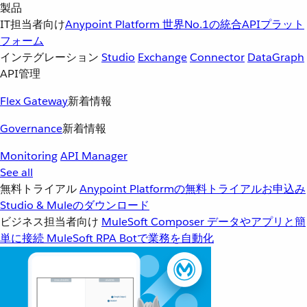
製品
IT担当者向け
Anypoint Platform
世界No.1の統合APIプラット
フォーム
インテグレーション
Studio
Exchange
Connector
DataGraph
API管理
Flex Gateway
新着情報
Governance
新着情報
Monitoring
API Manager
See all
無料トライアル
Anypoint Platformの無料トライアルお申込み
Studio & Muleのダウンロード
ビジネス担当者向け
MuleSoft Composer
データやアプリと簡
単に接続
MuleSoft RPA
Botで業務を自動化