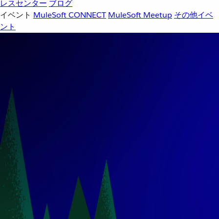
レスセンター
ブログ
イベント
MuleSoft CONNECT
MuleSoft Meetup
その他イベ
ント