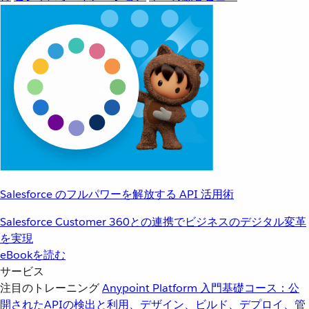
Salesforce のフルパワーを解放する API 活用術
Salesforce Customer 360との連携でビジネスのデジタル変革
を実現
eBookを読む
サービス
注目のトレーニング
Anypoint Platform 入門
基礎コース：公
開されたAPIの検出と利用、デザイン、ビルド、デプロイ、管