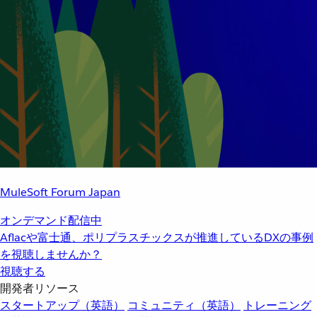
MuleSoft Forum Japan
オンデマンド配信中
Aflacや富士通、ポリプラスチックスが推進しているDXの事例
を視聴しませんか？
視聴する
開発者リソース
スタートアップ（英語）
コミュニティ（英語）
トレーニング