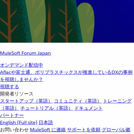
MuleSoft Forum Japan
オンデマンド配信中
Aflacや富士通、ポリプラスチックスが推進しているDXの事例
を視聴しませんか？
視聴する
開発者リソース
スタートアップ（英語）
コミュニティ（英語）
トレーニング
（英語）
チュートリアル（英語）
ドキュメント
パートナー
English
(Full site)
日本語
お問い合わせ
MuleSoft に連絡
サポートを依頼
グローバル拠