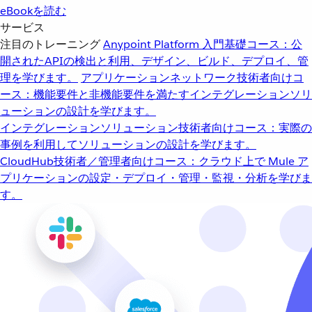
eBookを読む
サービス
注目のトレーニング
Anypoint Platform 入門
基礎コース：公
開されたAPIの検出と利用、デザイン、ビルド、デプロイ、管
理を学びます。
アプリケーションネットワーク
技術者向けコ
ース：機能要件と非機能要件を満たすインテグレーションソリ
ューションの設計を学びます。
インテグレーションソリューション
技術者向けコース：実際の
事例を利用してソリューションの設計を学びます。
CloudHub
技術者／管理者向けコース：クラウド上で Mule ア
プリケーションの設定・デプロイ・管理・監視・分析を学びま
す。