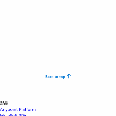
Back to top
製品
Anypoint Platform
MuleSoft RPA