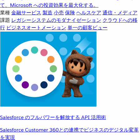
て、Microsoft への投資効果を最大化する。
業種
金融サービス
製造
小売
保険
ヘルスケア
通信・メディア
課題
レガシーシステムのモダナイゼーション
クラウドへの移
行
ビジネスオートメーション
単一の顧客ビュー
Salesforce のフルパワーを解放する API 活用術
Salesforce Customer 360との連携でビジネスのデジタル変革
を実現