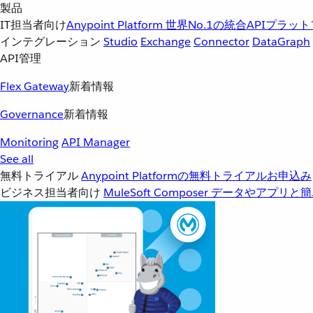
製品
IT担当者向け
Anypoint Platform
世界No.1の統合APIプラッ
インテグレーション
Studio
Exchange
Connector
DataGraph
API管理
Flex Gateway
新着情報
Governance
新着情報
Monitoring
API Manager
See all
無料トライアル
Anypoint Platformの無料トライアルお申込み
ビジネス担当者向け
MuleSoft Composer
データやアプリと簡