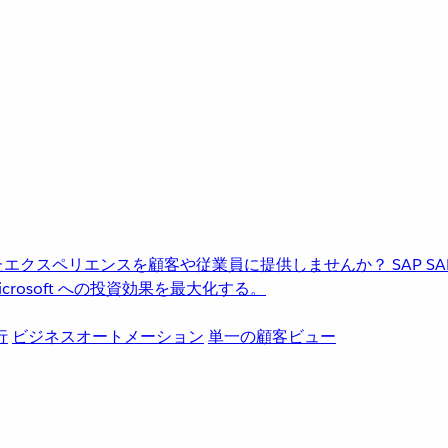
進化したエクスペリエンスを顧客や従業員に提供しませんか？
SAP
S
rosoft への投資効果を最大化する。
行
ビジネスオートメーション
単一の顧客ビュー