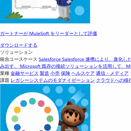
ガートナーが MuleSoft をリーダーとして評価
ダウンロードする
ソリューション
統合ユースケース
Salesforce
Salesforce 連携により、
み出す。
Microsoft
既存の接続ソリューションを活用して、Mic
業種
金融サービス
製造
小売
保険
ヘルスケア
通信・メディア
課題
レガシーシステムのモダナイゼーション
クラウドへの移