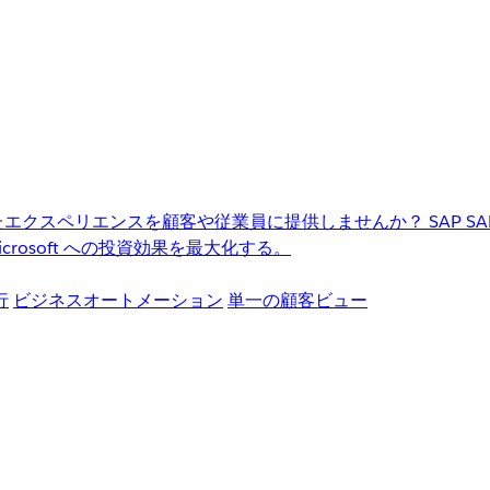
進化したエクスペリエンスを顧客や従業員に提供しませんか？
SAP
S
rosoft への投資効果を最大化する。
行
ビジネスオートメーション
単一の顧客ビュー