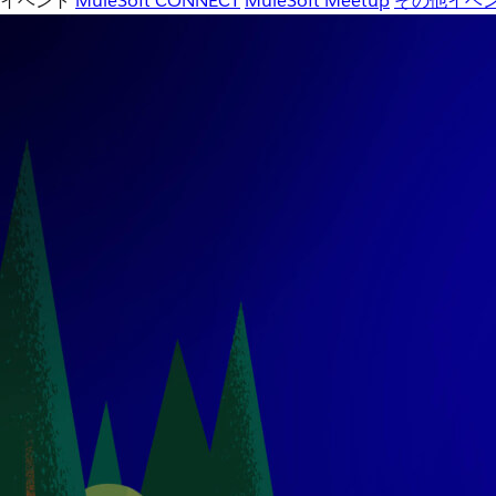
イベント
MuleSoft CONNECT
MuleSoft Meetup
その他イベ