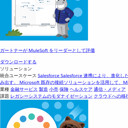
ガートナーが MuleSoft をリーダーとして評価
ダウンロードする
ソリューション
統合ユースケース
Salesforce
Salesforce 連携により、
み出す。
Microsoft
既存の接続ソリューションを活用して、Mic
業種
金融サービス
製造
小売
保険
ヘルスケア
通信・メディア
課題
レガシーシステムのモダナイゼーション
クラウドへの移