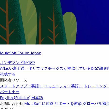
MuleSoft Forum Japan
オンデマンド配信中
Aflacや富士通、ポリプラスチックスが推進しているDXの事
視聴する
開発者リソース
スタートアップ（英語）
コミュニティ（英語）
トレーニング
パートナー
English
(Full site)
日本語
お問い合わせ
MuleSoft に連絡
サポートを依頼
グローバル拠