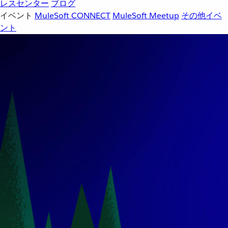
レスセンター
ブログ
イベント
MuleSoft CONNECT
MuleSoft Meetup
その他イベ
ント