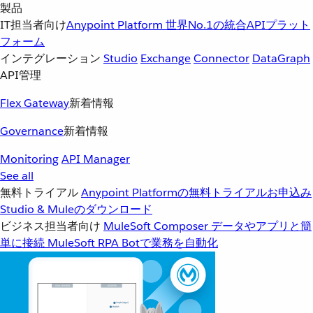
製品
IT担当者向け
Anypoint Platform
世界No.1の統合APIプラット
フォーム
インテグレーション
Studio
Exchange
Connector
DataGraph
API管理
Flex Gateway
新着情報
Governance
新着情報
Monitoring
API Manager
See all
無料トライアル
Anypoint Platformの無料トライアルお申込み
Studio & Muleのダウンロード
ビジネス担当者向け
MuleSoft Composer
データやアプリと簡
単に接続
MuleSoft RPA
Botで業務を自動化