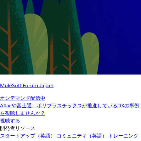
MuleSoft Forum Japan
オンデマンド配信中
Aflacや富士通、ポリプラスチックスが推進しているDXの事例
を視聴しませんか？
視聴する
開発者リソース
スタートアップ（英語）
コミュニティ（英語）
トレーニング