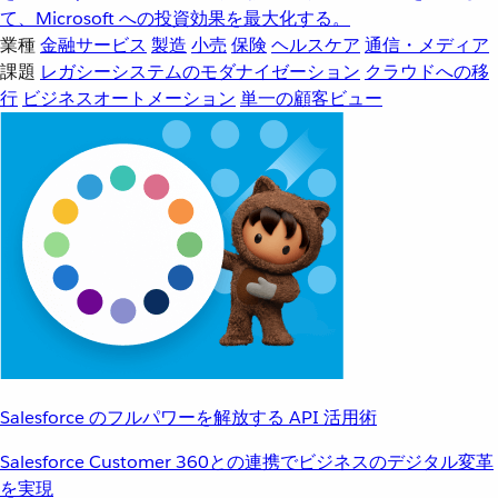
て、Microsoft への投資効果を最大化する。
業種
金融サービス
製造
小売
保険
ヘルスケア
通信・メディア
課題
レガシーシステムのモダナイゼーション
クラウドへの移
行
ビジネスオートメーション
単一の顧客ビュー
Salesforce のフルパワーを解放する API 活用術
Salesforce Customer 360との連携でビジネスのデジタル変革
を実現