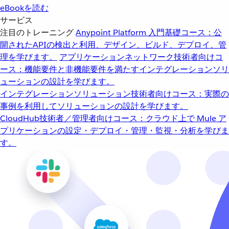
eBookを読む
サービス
注目のトレーニング
Anypoint Platform 入門
基礎コース：公
開されたAPIの検出と利用、デザイン、ビルド、デプロイ、管
理を学びます。
アプリケーションネットワーク
技術者向けコ
ース：機能要件と非機能要件を満たすインテグレーションソリ
ューションの設計を学びます。
インテグレーションソリューション
技術者向けコース：実際の
事例を利用してソリューションの設計を学びます。
CloudHub
技術者／管理者向けコース：クラウド上で Mule ア
プリケーションの設定・デプロイ・管理・監視・分析を学びま
す。