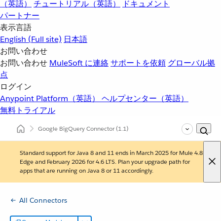
（英語）
チュートリアル（英語）
ドキュメント
パートナー
表示言語
English
(Full site)
日本語
お問い合わせ
お問い合わせ
MuleSoft に連絡
サポートを依頼
グローバル拠
点
ログイン
Anypoint Platform（英語）
ヘルプセンター（英語）
無料トライアル
Google BigQuery Connector
(1.1)
Standard support for Java 8 and 11 ends in March 2025 for Mule 4.8
Edge and February 2026 for 4.6 LTS. Plan your upgrade path for
apps that are running on Java 8 or 11 accordingly.
All Connectors