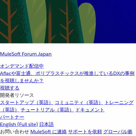
MuleSoft Forum Japan
オンデマンド配信中
Aflacや富士通、ポリプラスチックスが推進しているDXの事例
を視聴しませんか？
視聴する
開発者リソース
スタートアップ（英語）
コミュニティ（英語）
トレーニング
（英語）
チュートリアル（英語）
ドキュメント
パートナー
English
(Full site)
日本語
お問い合わせ
MuleSoft に連絡
サポートを依頼
グローバル拠