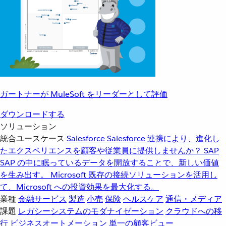
ガートナーが MuleSoft をリーダーとして評価
ダウンロードする
ソリューション
統合ユースケース
Salesforce
Salesforce 連携により、進化し
たエクスペリエンスを顧客や従業員に提供しませんか？
SAP
SAP の中に眠っているデータを開放することで、新しい価値
を生み出す。
Microsoft
既存の接続ソリューションを活用し
て、Microsoft への投資効果を最大化する。
業種
金融サービス
製造
小売
保険
ヘルスケア
通信・メディア
課題
レガシーシステムのモダナイゼーション
クラウドへの移
行
ビジネスオートメーション
単一の顧客ビュー