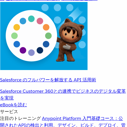
Salesforce のフルパワーを解放する API 活用術
Salesforce Customer 360との連携でビジネスのデジタル変革
を実現
eBookを読む
サービス
注目のトレーニング
Anypoint Platform 入門
基礎コース：公
開されたAPIの検出と利用、デザイン、ビルド、デプロイ、管