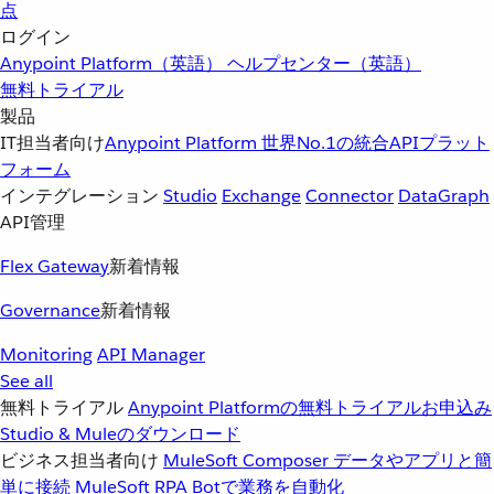
点
ログイン
Anypoint Platform（英語）
ヘルプセンター（英語）
無料トライアル
製品
IT担当者向け
Anypoint Platform
世界No.1の統合APIプラット
フォーム
インテグレーション
Studio
Exchange
Connector
DataGraph
API管理
Flex Gateway
新着情報
Governance
新着情報
Monitoring
API Manager
See all
無料トライアル
Anypoint Platformの無料トライアルお申込み
Studio & Muleのダウンロード
ビジネス担当者向け
MuleSoft Composer
データやアプリと簡
単に接続
MuleSoft RPA
Botで業務を自動化