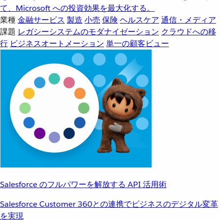
て、Microsoft への投資効果を最大化する。
業種
金融サービス
製造
小売
保険
ヘルスケア
通信・メディア
課題
レガシーシステムのモダナイゼーション
クラウドへの移
行
ビジネスオートメーション
単一の顧客ビュー
Salesforce のフルパワーを解放する API 活用術
Salesforce Customer 360との連携でビジネスのデジタル変革
を実現