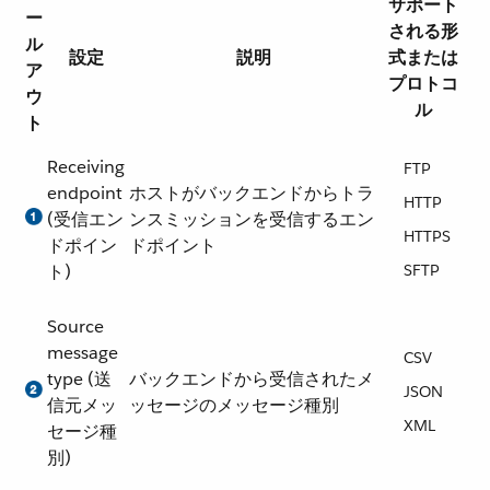
サポート
ー
される形
ル
設定
説明
式または
ア
プロトコ
ウ
ル
ト
Receiving
FTP
endpoint
ホストがバックエンドからトラ
HTTP
(受信エン
ンスミッションを受信するエン
HTTPS
ドポイン
ドポイント
ト)
SFTP
Source
message
CSV
type (送
バックエンドから受信されたメ
JSON
信元メッ
ッセージのメッセージ種別
XML
セージ種
別)