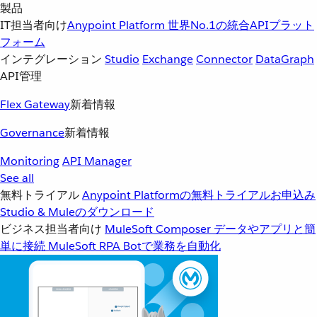
製品
IT担当者向け
Anypoint Platform
世界No.1の統合APIプラット
フォーム
インテグレーション
Studio
Exchange
Connector
DataGraph
API管理
Flex Gateway
新着情報
Governance
新着情報
Monitoring
API Manager
See all
無料トライアル
Anypoint Platformの無料トライアルお申込み
Studio & Muleのダウンロード
ビジネス担当者向け
MuleSoft Composer
データやアプリと簡
単に接続
MuleSoft RPA
Botで業務を自動化