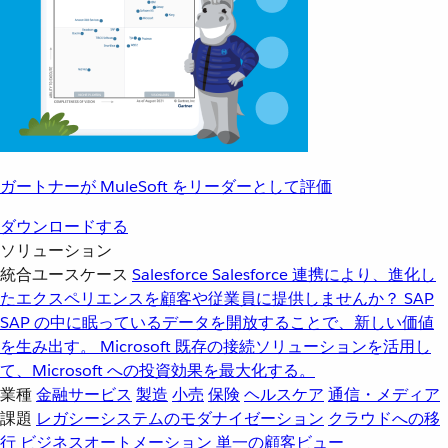
ガートナーが MuleSoft をリーダーとして評価
ダウンロードする
ソリューション
統合ユースケース
Salesforce
Salesforce 連携により、進化し
たエクスペリエンスを顧客や従業員に提供しませんか？
SAP
SAP の中に眠っているデータを開放することで、新しい価値
を生み出す。
Microsoft
既存の接続ソリューションを活用し
て、Microsoft への投資効果を最大化する。
業種
金融サービス
製造
小売
保険
ヘルスケア
通信・メディア
課題
レガシーシステムのモダナイゼーション
クラウドへの移
行
ビジネスオートメーション
単一の顧客ビュー