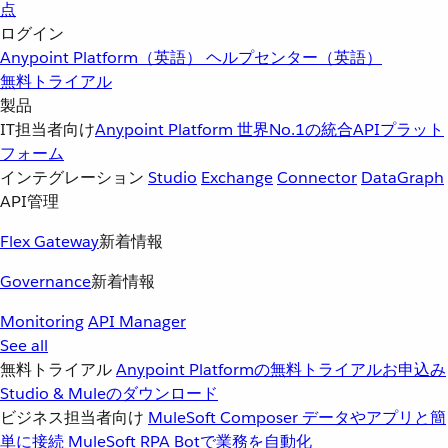
点
ログイン
Anypoint Platform（英語）
ヘルプセンター（英語）
無料トライアル
製品
IT担当者向け
Anypoint Platform
世界No.1の統合APIプラット
フォーム
インテグレーション
Studio
Exchange
Connector
DataGraph
API管理
Flex Gateway
新着情報
Governance
新着情報
Monitoring
API Manager
See all
無料トライアル
Anypoint Platformの無料トライアルお申込み
Studio & Muleのダウンロード
ビジネス担当者向け
MuleSoft Composer
データやアプリと簡
単に接続
MuleSoft RPA
Botで業務を自動化