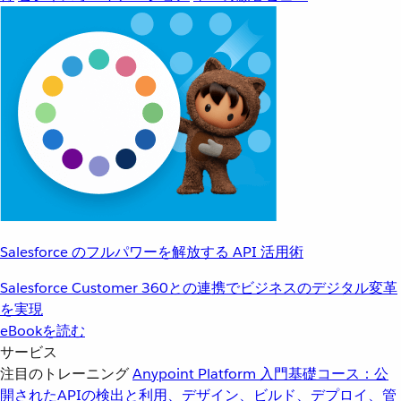
Salesforce のフルパワーを解放する API 活用術
Salesforce Customer 360との連携でビジネスのデジタル変革
を実現
eBookを読む
サービス
注目のトレーニング
Anypoint Platform 入門
基礎コース：公
開されたAPIの検出と利用、デザイン、ビルド、デプロイ、管