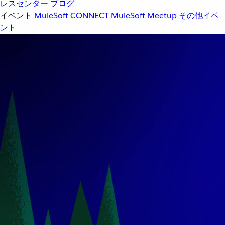
レスセンター
ブログ
イベント
MuleSoft CONNECT
MuleSoft Meetup
その他イベ
ント