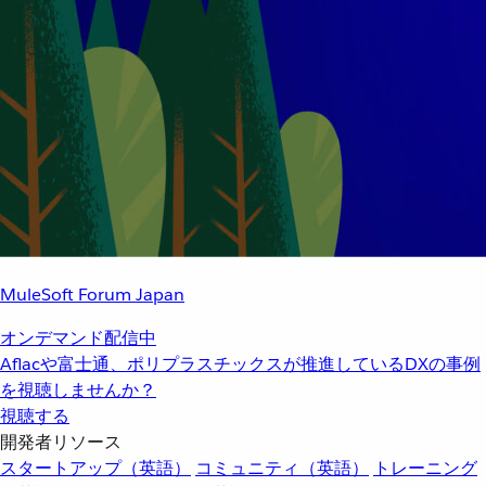
MuleSoft Forum Japan
オンデマンド配信中
Aflacや富士通、ポリプラスチックスが推進しているDXの事例
を視聴しませんか？
視聴する
開発者リソース
スタートアップ（英語）
コミュニティ（英語）
トレーニング