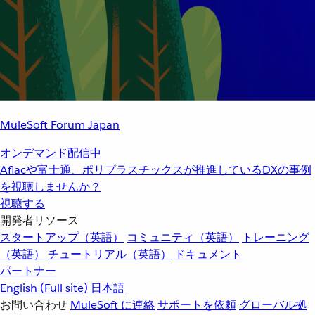
MuleSoft Forum Japan
オンデマンド配信中
Aflacや富士通、ポリプラスチックスが推進しているDXの事例
を視聴しませんか？
視聴する
開発者リソース
スタートアップ（英語）
コミュニティ（英語）
トレーニング
（英語）
チュートリアル（英語）
ドキュメント
パートナー
English
(Full site)
日本語
お問い合わせ
MuleSoft に連絡
サポートを依頼
グローバル拠