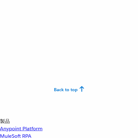
Back to top
製品
Anypoint Platform
MuleSoft RPA