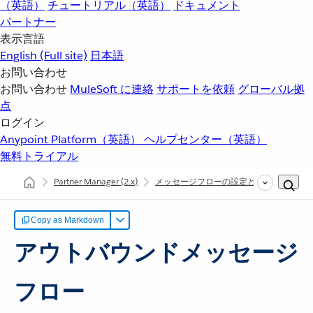
（英語）
チュートリアル（英語）
ドキュメント
パートナー
表示言語
English
(Full site)
日本語
お問い合わせ
お問い合わせ
MuleSoft に連絡
サポートを依頼
グローバル拠
点
ログイン
Anypoint Platform（英語）
ヘルプセンター（英語）
無料トライアル
Partner Manager
(2.x)
メッセージフローの設定と管理
アウ
Copy as Markdown
アウトバウンドメッセージ
フロー