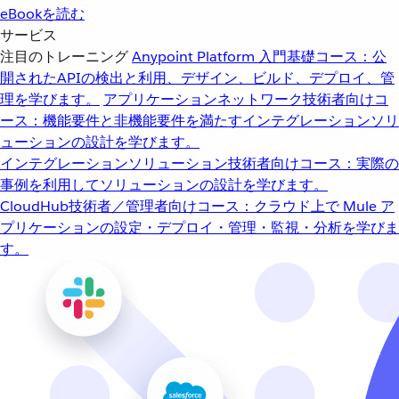
eBookを読む
サービス
注目のトレーニング
Anypoint Platform 入門
基礎コース：公
開されたAPIの検出と利用、デザイン、ビルド、デプロイ、管
理を学びます。
アプリケーションネットワーク
技術者向けコ
ース：機能要件と非機能要件を満たすインテグレーションソリ
ューションの設計を学びます。
インテグレーションソリューション
技術者向けコース：実際の
事例を利用してソリューションの設計を学びます。
CloudHub
技術者／管理者向けコース：クラウド上で Mule ア
プリケーションの設定・デプロイ・管理・監視・分析を学びま
す。