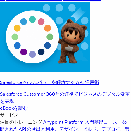
Salesforce のフルパワーを解放する API 活用術
Salesforce Customer 360との連携でビジネスのデジタル変革
を実現
eBookを読む
サービス
注目のトレーニング
Anypoint Platform 入門
基礎コース：公
開されたAPIの検出と利用、デザイン、ビルド、デプロイ、管