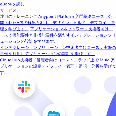
eBookを読む
サービス
注目のトレーニング
Anypoint Platform 入門
基礎コース：公
開されたAPIの検出と利用、デザイン、ビルド、デプロイ、管
理を学びます。
アプリケーションネットワーク
技術者向けコ
ース：機能要件と非機能要件を満たすインテグレーションソリ
ューションの設計を学びます。
インテグレーションソリューション
技術者向けコース：実際の
事例を利用してソリューションの設計を学びます。
CloudHub
技術者／管理者向けコース：クラウド上で Mule ア
プリケーションの設定・デプロイ・管理・監視・分析を学びま
す。