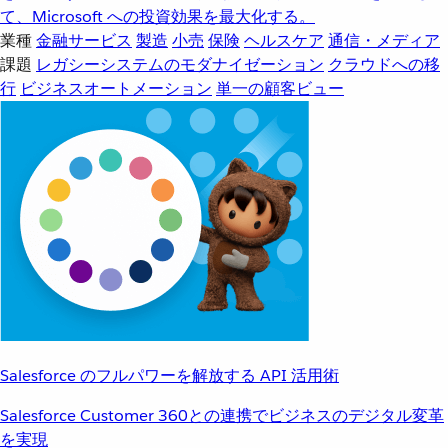
て、Microsoft への投資効果を最大化する。
業種
金融サービス
製造
小売
保険
ヘルスケア
通信・メディア
課題
レガシーシステムのモダナイゼーション
クラウドへの移
行
ビジネスオートメーション
単一の顧客ビュー
Salesforce のフルパワーを解放する API 活用術
Salesforce Customer 360との連携でビジネスのデジタル変革
を実現