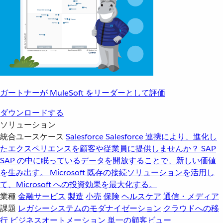
ガートナーが MuleSoft をリーダーとして評価
ダウンロードする
ソリューション
統合ユースケース
Salesforce
Salesforce 連携により、進化し
たエクスペリエンスを顧客や従業員に提供しませんか？
SAP
SAP の中に眠っているデータを開放することで、新しい価値
を生み出す。
Microsoft
既存の接続ソリューションを活用し
て、Microsoft への投資効果を最大化する。
業種
金融サービス
製造
小売
保険
ヘルスケア
通信・メディア
課題
レガシーシステムのモダナイゼーション
クラウドへの移
行
ビジネスオートメーション
単一の顧客ビュー