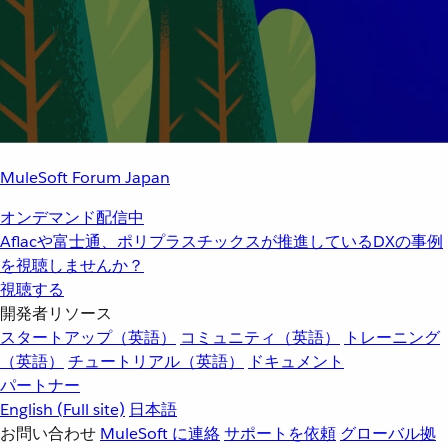
MuleSoft Forum Japan
オンデマンド配信中
Aflacや富士通、ポリプラスチックスが推進しているDXの事例
を視聴しませんか？
視聴する
開発者リソース
スタートアップ（英語）
コミュニティ（英語）
トレーニング
（英語）
チュートリアル（英語）
ドキュメント
パートナー
English
(Full site)
日本語
お問い合わせ
MuleSoft に連絡
サポートを依頼
グローバル拠