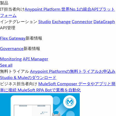
製品
IT担当者向け
Anypoint Platform
世界No.1の統合APIプラット
フォーム
インテグレーション
Studio
Exchange
Connector
DataGraph
API管理
Flex Gateway
新着情報
Governance
新着情報
Monitoring
API Manager
See all
無料トライアル
Anypoint Platformの無料トライアルお申込み
Studio & Muleのダウンロード
ビジネス担当者向け
MuleSoft Composer
データやアプリと簡
単に接続
MuleSoft RPA
Botで業務を自動化