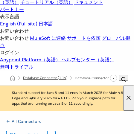
（英語）
チュートリアル（英語）
ドキュメント
パートナー
表示言語
English
(Full site)
日本語
お問い合わせ
お問い合わせ
MuleSoft に連絡
サポートを依頼
グローバル拠
点
ログイン
Anypoint Platform（英語）
ヘルプセンター（英語）
無料トライアル
Database Connector
(1.14)
Database Connector の例
Standard support for Java 8 and 11 ends in March 2025 for Mule 4.8
Edge and February 2026 for 4.6 LTS. Plan your upgrade path for
apps that are running on Java 8 or 11 accordingly.
All Connectors