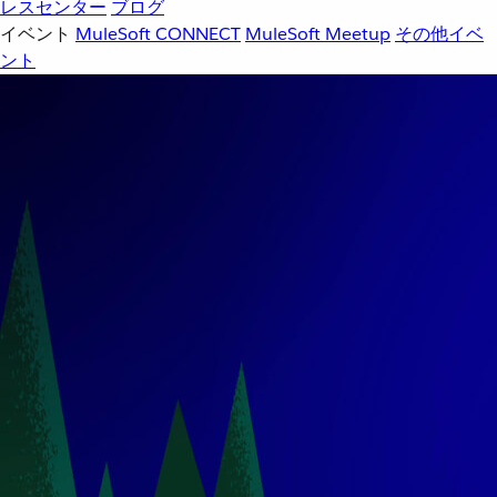
レスセンター
ブログ
イベント
MuleSoft CONNECT
MuleSoft Meetup
その他イベ
ント