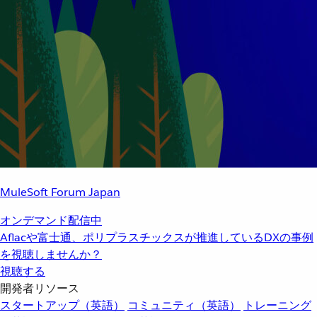
MuleSoft Forum Japan
オンデマンド配信中
Aflacや富士通、ポリプラスチックスが推進しているDXの事例
を視聴しませんか？
視聴する
開発者リソース
スタートアップ（英語）
コミュニティ（英語）
トレーニング