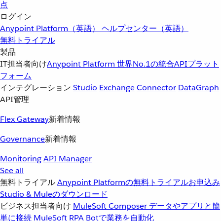
点
ログイン
Anypoint Platform（英語）
ヘルプセンター（英語）
無料トライアル
製品
IT担当者向け
Anypoint Platform
世界No.1の統合APIプラット
フォーム
インテグレーション
Studio
Exchange
Connector
DataGraph
API管理
Flex Gateway
新着情報
Governance
新着情報
Monitoring
API Manager
See all
無料トライアル
Anypoint Platformの無料トライアルお申込み
Studio & Muleのダウンロード
ビジネス担当者向け
MuleSoft Composer
データやアプリと簡
単に接続
MuleSoft RPA
Botで業務を自動化