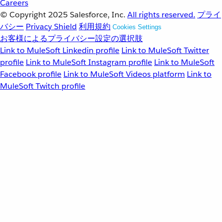
Careers
© Copyright 2025
Salesforce, Inc.
All rights reserved.
プライ
バシー
Privacy Shield
利用規約
Cookies Settings
お客様によるプライバシー設定の選択肢
Link to MuleSoft Linkedin profile
Link to MuleSoft Twitter
profile
Link to MuleSoft Instagram profile
Link to MuleSoft
Facebook profile
Link to MuleSoft Videos platform
Link to
MuleSoft Twitch profile