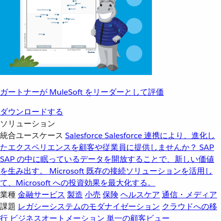
ガートナーが MuleSoft をリーダーとして評価
ダウンロードする
ソリューション
統合ユースケース
Salesforce
Salesforce 連携により、進化し
たエクスペリエンスを顧客や従業員に提供しませんか？
SAP
SAP の中に眠っているデータを開放することで、新しい価値
を生み出す。
Microsoft
既存の接続ソリューションを活用し
て、Microsoft への投資効果を最大化する。
業種
金融サービス
製造
小売
保険
ヘルスケア
通信・メディア
課題
レガシーシステムのモダナイゼーション
クラウドへの移
行
ビジネスオートメーション
単一の顧客ビュー