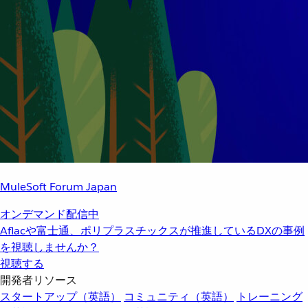
MuleSoft Forum Japan
オンデマンド配信中
Aflacや富士通、ポリプラスチックスが推進しているDXの事例
を視聴しませんか？
視聴する
開発者リソース
スタートアップ（英語）
コミュニティ（英語）
トレーニング