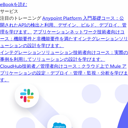
eBookを読む
サービス
注目のトレーニング
Anypoint Platform 入門
基礎コース：公
開されたAPIの検出と利用、デザイン、ビルド、デプロイ、管
理を学びます。
アプリケーションネットワーク
技術者向けコ
ース：機能要件と非機能要件を満たすインテグレーションソリ
ューションの設計を学びます。
インテグレーションソリューション
技術者向けコース：実際の
事例を利用してソリューションの設計を学びます。
CloudHub
技術者／管理者向けコース：クラウド上で Mule ア
プリケーションの設定・デプロイ・管理・監視・分析を学びま
す。