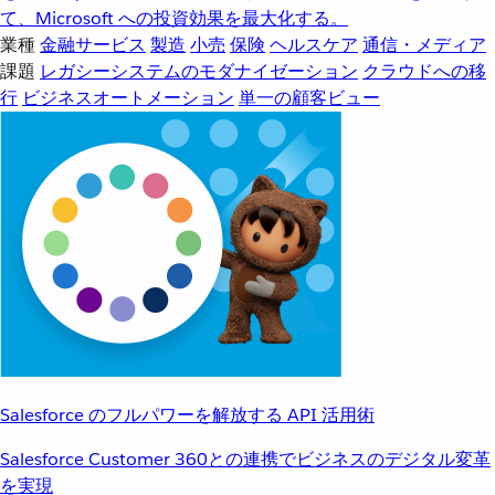
て、Microsoft への投資効果を最大化する。
業種
金融サービス
製造
小売
保険
ヘルスケア
通信・メディア
課題
レガシーシステムのモダナイゼーション
クラウドへの移
行
ビジネスオートメーション
単一の顧客ビュー
Salesforce のフルパワーを解放する API 活用術
Salesforce Customer 360との連携でビジネスのデジタル変革
を実現