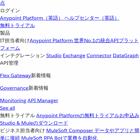
点
ログイン
Anypoint Platform（英語）
ヘルプセンター（英語）
無料トライアル
製品
IT担当者向け
Anypoint Platform
世界No.1の統合APIプラット
フォーム
インテグレーション
Studio
Exchange
Connector
DataGraph
API管理
Flex Gateway
新着情報
Governance
新着情報
Monitoring
API Manager
See all
無料トライアル
Anypoint Platformの無料トライアルお申込み
Studio & Muleのダウンロード
ビジネス担当者向け
MuleSoft Composer
データやアプリと簡
単に接続
MuleSoft RPA
Botで業務を自動化