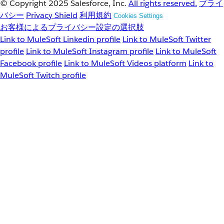
© Copyright 2025
Salesforce, Inc.
All rights reserved.
プライ
バシー
Privacy Shield
利用規約
Cookies Settings
お客様によるプライバシー設定の選択肢
Link to MuleSoft Linkedin profile
Link to MuleSoft Twitter
profile
Link to MuleSoft Instagram profile
Link to MuleSoft
Facebook profile
Link to MuleSoft Videos platform
Link to
MuleSoft Twitch profile