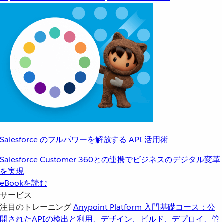
Salesforce のフルパワーを解放する API 活用術
Salesforce Customer 360との連携でビジネスのデジタル変革
を実現
eBookを読む
サービス
注目のトレーニング
Anypoint Platform 入門
基礎コース：公
開されたAPIの検出と利用、デザイン、ビルド、デプロイ、管