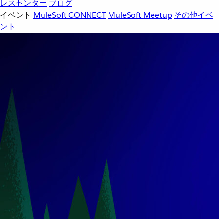
レスセンター
ブログ
イベント
MuleSoft CONNECT
MuleSoft Meetup
その他イベ
ント