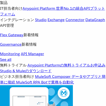
製品
IT担当者向け
Anypoint Platform
世界No.1の統合APIプラット
フォーム
インテグレーション
Studio
Exchange
Connector
DataGraph
API管理
Flex Gateway
新着情報
Governance
新着情報
Monitoring
API Manager
See all
無料トライアル
Anypoint Platformの無料トライアルお申込み
Studio & Muleのダウンロード
ビジネス担当者向け
MuleSoft Composer
データやアプリと簡
単に接続
MuleSoft RPA
Botで業務を自動化