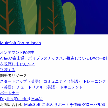
MuleSoft Forum Japan
オンデマンド配信中
Aflacや富士通、ポリプラスチックスが推進しているDXの事例
を視聴しませんか？
視聴する
開発者リソース
スタートアップ（英語）
コミュニティ（英語）
トレーニング
（英語）
チュートリアル（英語）
ドキュメント
パートナー
English
(Full site)
日本語
お問い合わせ
MuleSoft に連絡
サポートを依頼
グローバル拠