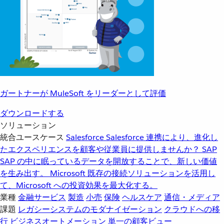
ガートナーが MuleSoft をリーダーとして評価
ダウンロードする
ソリューション
統合ユースケース
Salesforce
Salesforce 連携により、進化し
たエクスペリエンスを顧客や従業員に提供しませんか？
SAP
SAP の中に眠っているデータを開放することで、新しい価値
を生み出す。
Microsoft
既存の接続ソリューションを活用し
て、Microsoft への投資効果を最大化する。
業種
金融サービス
製造
小売
保険
ヘルスケア
通信・メディア
課題
レガシーシステムのモダナイゼーション
クラウドへの移
行
ビジネスオートメーション
単一の顧客ビュー