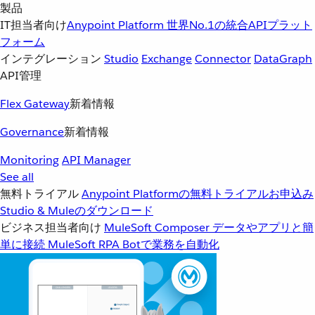
製品
IT担当者向け
Anypoint Platform
世界No.1の統合APIプラット
フォーム
インテグレーション
Studio
Exchange
Connector
DataGraph
API管理
Flex Gateway
新着情報
Governance
新着情報
Monitoring
API Manager
See all
無料トライアル
Anypoint Platformの無料トライアルお申込み
Studio & Muleのダウンロード
ビジネス担当者向け
MuleSoft Composer
データやアプリと簡
単に接続
MuleSoft RPA
Botで業務を自動化