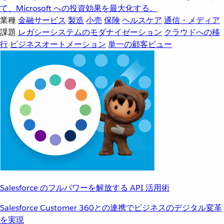
て、Microsoft への投資効果を最大化する。
業種
金融サービス
製造
小売
保険
ヘルスケア
通信・メディア
課題
レガシーシステムのモダナイゼーション
クラウドへの移
行
ビジネスオートメーション
単一の顧客ビュー
Salesforce のフルパワーを解放する API 活用術
Salesforce Customer 360との連携でビジネスのデジタル変革
を実現