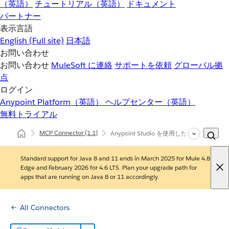
（英語）
チュートリアル（英語）
ドキュメント
パートナー
表示言語
English
(Full site)
日本語
お問い合わせ
お問い合わせ
MuleSoft に連絡
サポートを依頼
グローバル拠
点
ログイン
Anypoint Platform（英語）
ヘルプセンター（英語）
無料トライアル
MCP Connector
(1.1)
Anypoint Studio を使用した MCP Connec
Standard support for Java 8 and 11 ends in March 2025 for Mule 4.8
Edge and February 2026 for 4.6 LTS. Plan your upgrade path for
apps that are running on Java 8 or 11 accordingly.
All Connectors