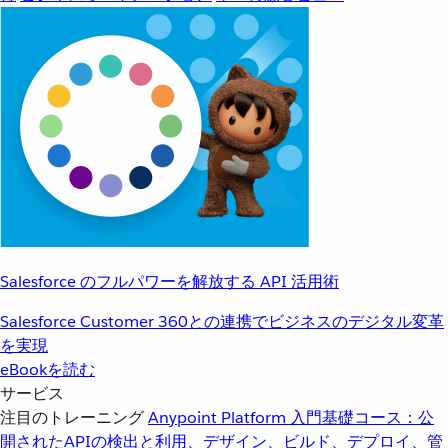
Salesforce のフルパワーを解放する API 活用術
Salesforce Customer 360との連携でビジネスのデジタル変革
を実現
eBookを読む
サービス
注目のトレーニング
Anypoint Platform 入門
基礎コース：公
開されたAPIの検出と利用、デザイン、ビルド、デプロイ、管