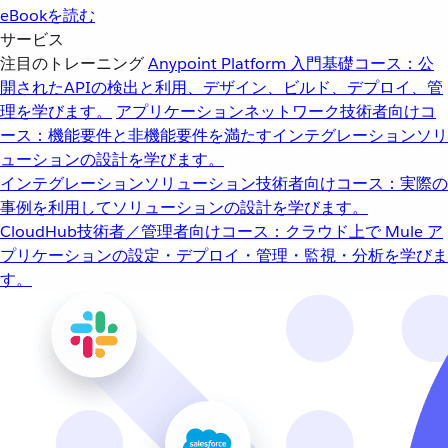
eBookを読む
サービス
注目のトレーニング
Anypoint Platform 入門
基礎コース：公
開されたAPIの検出と利用、デザイン、ビルド、デプロイ、管
理を学びます。
アプリケーションネットワーク
技術者向けコ
ース：機能要件と非機能要件を満たすインテグレーションソリ
ューションの設計を学びます。
インテグレーションソリューション
技術者向けコース：実際の
事例を利用してソリューションの設計を学びます。
CloudHub
技術者／管理者向けコース：クラウド上で Mule ア
プリケーションの設定・デプロイ・管理・監視・分析を学びま
す。