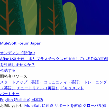
MuleSoft Forum Japan
オンデマンド配信中
Aflacや富士通、ポリプラスチックスが推進しているDXの事例
を視聴しませんか？
視聴する
開発者リソース
スタートアップ（英語）
コミュニティ（英語）
トレーニング
（英語）
チュートリアル（英語）
ドキュメント
パートナー
English
(Full site)
日本語
お問い合わせ
MuleSoft に連絡
サポートを依頼
グローバル拠