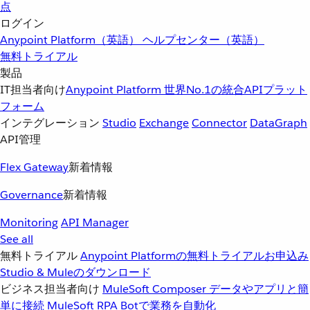
点
ログイン
Anypoint Platform（英語）
ヘルプセンター（英語）
無料トライアル
製品
IT担当者向け
Anypoint Platform
世界No.1の統合APIプラット
フォーム
インテグレーション
Studio
Exchange
Connector
DataGraph
API管理
Flex Gateway
新着情報
Governance
新着情報
Monitoring
API Manager
See all
無料トライアル
Anypoint Platformの無料トライアルお申込み
Studio & Muleのダウンロード
ビジネス担当者向け
MuleSoft Composer
データやアプリと簡
単に接続
MuleSoft RPA
Botで業務を自動化