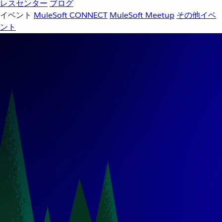
レスセンター
ブログ
イベント
MuleSoft CONNECT
MuleSoft Meetup
その他イベ
ント