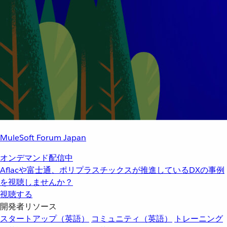
MuleSoft Forum Japan
オンデマンド配信中
Aflacや富士通、ポリプラスチックスが推進しているDXの事例
を視聴しませんか？
視聴する
開発者リソース
スタートアップ（英語）
コミュニティ（英語）
トレーニング