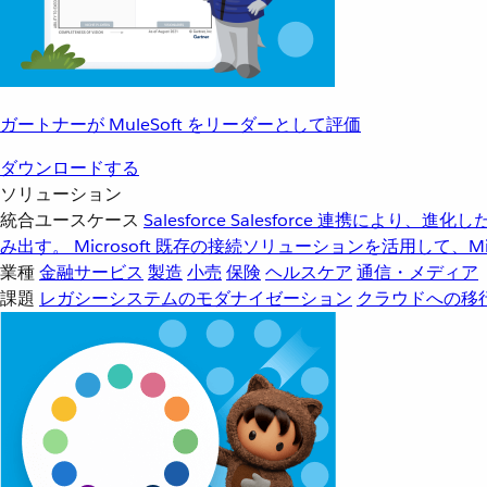
ガートナーが MuleSoft をリーダーとして評価
ダウンロードする
ソリューション
統合ユースケース
Salesforce
Salesforce 連携により、
み出す。
Microsoft
既存の接続ソリューションを活用して、Mic
業種
金融サービス
製造
小売
保険
ヘルスケア
通信・メディア
課題
レガシーシステムのモダナイゼーション
クラウドへの移