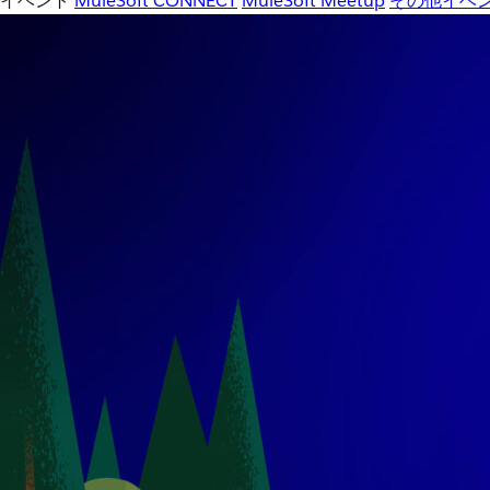
イベント
MuleSoft CONNECT
MuleSoft Meetup
その他イベ