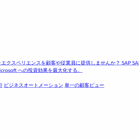
進化したエクスペリエンスを顧客や従業員に提供しませんか？
SAP
S
rosoft への投資効果を最大化する。
行
ビジネスオートメーション
単一の顧客ビュー