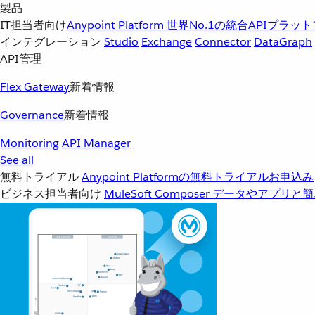
製品
IT担当者向け
Anypoint Platform
世界No.1の統合APIプラッ
インテグレーション
Studio
Exchange
Connector
DataGraph
API管理
Flex Gateway
新着情報
Governance
新着情報
Monitoring
API Manager
See all
無料トライアル
Anypoint Platformの無料トライアルお申込み
ビジネス担当者向け
MuleSoft Composer
データやアプリと簡