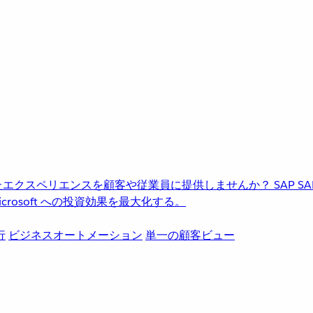
進化したエクスペリエンスを顧客や従業員に提供しませんか？
SAP
S
rosoft への投資効果を最大化する。
行
ビジネスオートメーション
単一の顧客ビュー