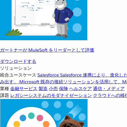
ガートナーが MuleSoft をリーダーとして評価
ダウンロードする
ソリューション
統合ユースケース
Salesforce
Salesforce 連携により、
み出す。
Microsoft
既存の接続ソリューションを活用して、Mic
業種
金融サービス
製造
小売
保険
ヘルスケア
通信・メディア
課題
レガシーシステムのモダナイゼーション
クラウドへの移