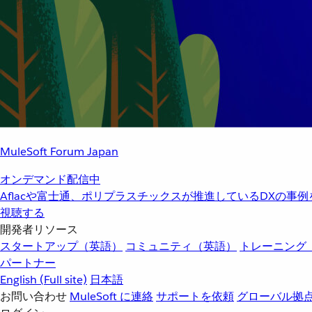
MuleSoft Forum Japan
オンデマンド配信中
Aflacや富士通、ポリプラスチックスが推進しているDXの事
視聴する
開発者リソース
スタートアップ（英語）
コミュニティ（英語）
トレーニング
パートナー
English
(Full site)
日本語
お問い合わせ
MuleSoft に連絡
サポートを依頼
グローバル拠