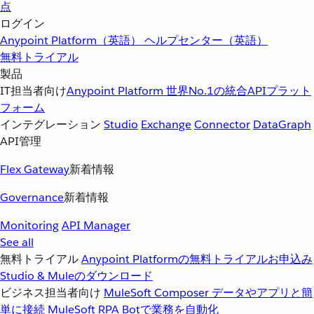
点
ログイン
Anypoint Platform（英語）
ヘルプセンター（英語）
無料トライアル
製品
IT担当者向け
Anypoint Platform
世界No.1の統合APIプラット
フォーム
インテグレーション
Studio
Exchange
Connector
DataGraph
API管理
Flex Gateway
新着情報
Governance
新着情報
Monitoring
API Manager
See all
無料トライアル
Anypoint Platformの無料トライアルお申込み
Studio & Muleのダウンロード
ビジネス担当者向け
MuleSoft Composer
データやアプリと簡
単に接続
MuleSoft RPA
Botで業務を自動化