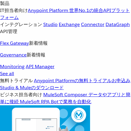
製品
IT担当者向け
Anypoint Platform
世界No.1の統合APIプラット
フォーム
インテグレーション
Studio
Exchange
Connector
DataGraph
API管理
Flex Gateway
新着情報
Governance
新着情報
Monitoring
API Manager
See all
無料トライアル
Anypoint Platformの無料トライアルお申込み
Studio & Muleのダウンロード
ビジネス担当者向け
MuleSoft Composer
データやアプリと簡
単に接続
MuleSoft RPA
Botで業務を自動化