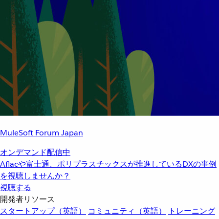
MuleSoft Forum Japan
オンデマンド配信中
Aflacや富士通、ポリプラスチックスが推進しているDXの事例
を視聴しませんか？
視聴する
開発者リソース
スタートアップ（英語）
コミュニティ（英語）
トレーニング