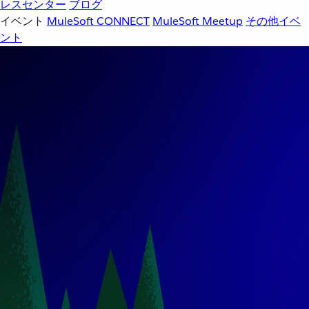
レスセンター
ブログ
イベント
MuleSoft CONNECT
MuleSoft Meetup
その他イベ
ント