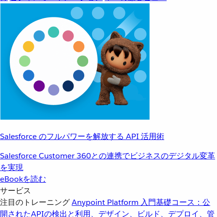
Salesforce のフルパワーを解放する API 活用術
Salesforce Customer 360との連携でビジネスのデジタル変革
を実現
eBookを読む
サービス
注目のトレーニング
Anypoint Platform 入門
基礎コース：公
開されたAPIの検出と利用、デザイン、ビルド、デプロイ、管