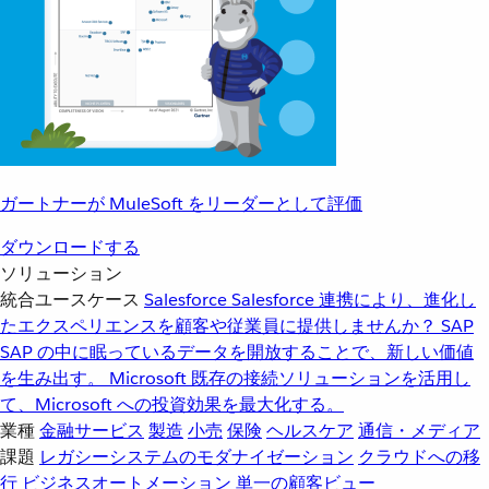
ガートナーが MuleSoft をリーダーとして評価
ダウンロードする
ソリューション
統合ユースケース
Salesforce
Salesforce 連携により、進化し
たエクスペリエンスを顧客や従業員に提供しませんか？
SAP
SAP の中に眠っているデータを開放することで、新しい価値
を生み出す。
Microsoft
既存の接続ソリューションを活用し
て、Microsoft への投資効果を最大化する。
業種
金融サービス
製造
小売
保険
ヘルスケア
通信・メディア
課題
レガシーシステムのモダナイゼーション
クラウドへの移
行
ビジネスオートメーション
単一の顧客ビュー