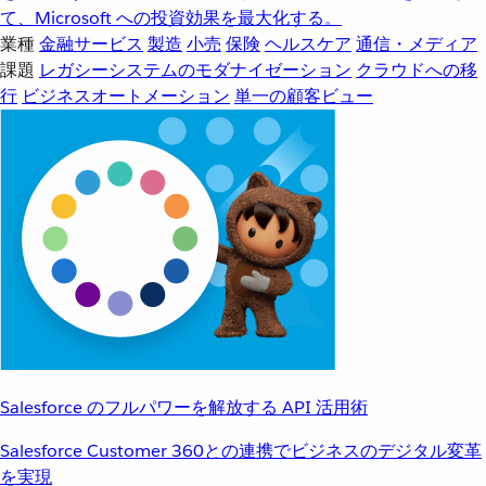
て、Microsoft への投資効果を最大化する。
業種
金融サービス
製造
小売
保険
ヘルスケア
通信・メディア
課題
レガシーシステムのモダナイゼーション
クラウドへの移
行
ビジネスオートメーション
単一の顧客ビュー
Salesforce のフルパワーを解放する API 活用術
Salesforce Customer 360との連携でビジネスのデジタル変革
を実現