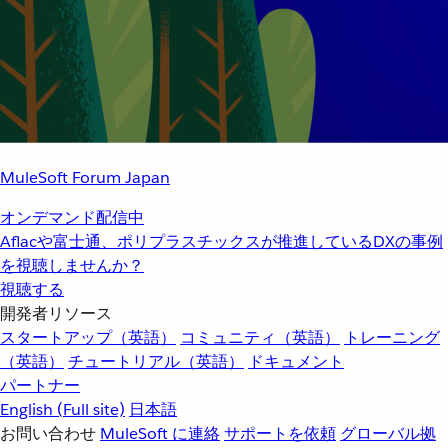
MuleSoft Forum Japan
オンデマンド配信中
Aflacや富士通、ポリプラスチックスが推進しているDXの事例
を視聴しませんか？
視聴する
開発者リソース
スタートアップ（英語）
コミュニティ（英語）
トレーニング
（英語）
チュートリアル（英語）
ドキュメント
パートナー
English
(Full site)
日本語
お問い合わせ
MuleSoft に連絡
サポートを依頼
グローバル拠