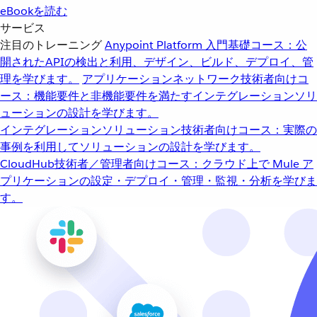
eBookを読む
サービス
注目のトレーニング
Anypoint Platform 入門
基礎コース：公
開されたAPIの検出と利用、デザイン、ビルド、デプロイ、管
理を学びます。
アプリケーションネットワーク
技術者向けコ
ース：機能要件と非機能要件を満たすインテグレーションソリ
ューションの設計を学びます。
インテグレーションソリューション
技術者向けコース：実際の
事例を利用してソリューションの設計を学びます。
CloudHub
技術者／管理者向けコース：クラウド上で Mule ア
プリケーションの設定・デプロイ・管理・監視・分析を学びま
す。