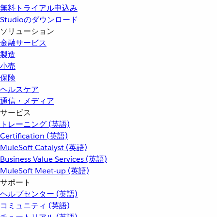
無料トライアル申込み
Studioのダウンロード
ソリューション
金融サービス
製造
小売
保険
ヘルスケア
通信・メディア
サービス
トレーニング (英語)
Certification (英語)
MuleSoft Catalyst (英語)
Business Value Services (英語)
MuleSoft Meet-up (英語)
サポート
ヘルプセンター (英語)
コミュニティ (英語)