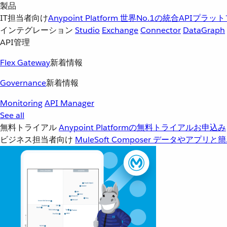
製品
IT担当者向け
Anypoint Platform
世界No.1の統合APIプラッ
インテグレーション
Studio
Exchange
Connector
DataGraph
API管理
Flex Gateway
新着情報
Governance
新着情報
Monitoring
API Manager
See all
無料トライアル
Anypoint Platformの無料トライアルお申込み
ビジネス担当者向け
MuleSoft Composer
データやアプリと簡