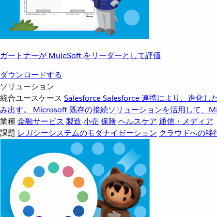
ガートナーが MuleSoft をリーダーとして評価
ダウンロードする
ソリューション
統合ユースケース
Salesforce
Salesforce 連携により、
み出す。
Microsoft
既存の接続ソリューションを活用して、Mic
業種
金融サービス
製造
小売
保険
ヘルスケア
通信・メディア
課題
レガシーシステムのモダナイゼーション
クラウドへの移