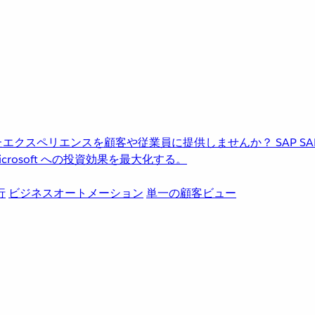
進化したエクスペリエンスを顧客や従業員に提供しませんか？
SAP
S
rosoft への投資効果を最大化する。
行
ビジネスオートメーション
単一の顧客ビュー