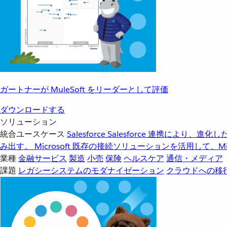
ガートナーが MuleSoft をリーダーとして評価
ダウンロードする
ソリューション
統合ユースケース
Salesforce
Salesforce 連携により、
み出す。
Microsoft
既存の接続ソリューションを活用して、Mic
業種
金融サービス
製造
小売
保険
ヘルスケア
通信・メディア
課題
レガシーシステムのモダナイゼーション
クラウドへの移