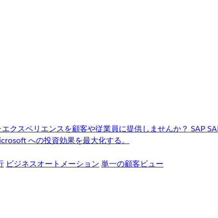
進化したエクスペリエンスを顧客や従業員に提供しませんか？
SAP
S
rosoft への投資効果を最大化する。
行
ビジネスオートメーション
単一の顧客ビュー