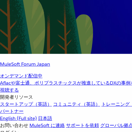
MuleSoft Forum Japan
オンデマンド配信中
Aflacや富士通、ポリプラスチックスが推進しているDXの事
視聴する
開発者リソース
スタートアップ（英語）
コミュニティ（英語）
トレーニング
パートナー
English
(Full site)
日本語
お問い合わせ
MuleSoft に連絡
サポートを依頼
グローバル拠