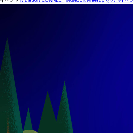
イベント
MuleSoft CONNECT
MuleSoft Meetup
その他イベ