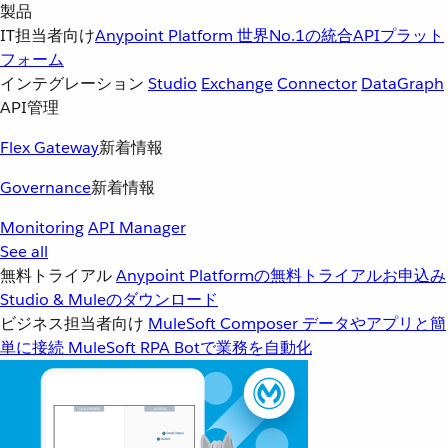
製品
IT担当者向け
Anypoint Platform
世界No.1の統合APIプラット
フォーム
インテグレーション
Studio
Exchange
Connector
DataGraph
API管理
Flex Gateway
新着情報
Governance
新着情報
Monitoring
API Manager
See all
無料トライアル
Anypoint Platformの無料トライアルお申込み
Studio & Muleのダウンロード
ビジネス担当者向け
MuleSoft Composer
データやアプリと簡
単に接続
MuleSoft RPA
Botで業務を自動化