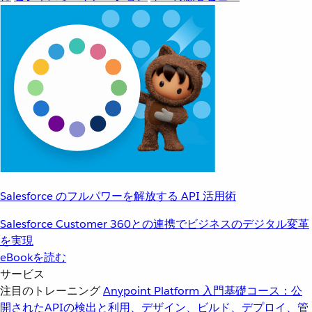
Salesforce のフルパワーを解放する API 活用術
Salesforce Customer 360との連携でビジネスのデジタル変革
を実現
eBookを読む
サービス
注目のトレーニング
Anypoint Platform 入門
基礎コース：公
開されたAPIの検出と利用、デザイン、ビルド、デプロイ、管