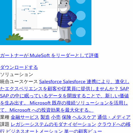
ガートナーが MuleSoft をリーダーとして評価
ダウンロードする
ソリューション
統合ユースケース
Salesforce
Salesforce 連携により、進化し
たエクスペリエンスを顧客や従業員に提供しませんか？
SAP
SAP の中に眠っているデータを開放することで、新しい価値
を生み出す。
Microsoft
既存の接続ソリューションを活用し
て、Microsoft への投資効果を最大化する。
業種
金融サービス
製造
小売
保険
ヘルスケア
通信・メディア
課題
レガシーシステムのモダナイゼーション
クラウドへの移
行
ビジネスオートメーション
単一の顧客ビュー