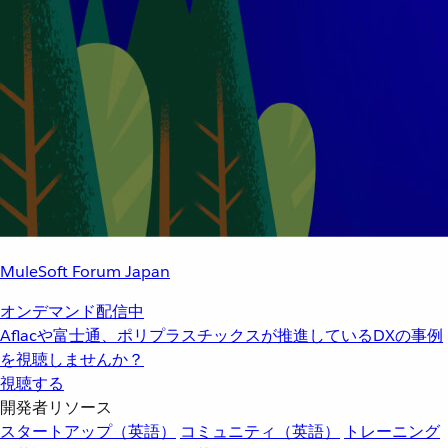
MuleSoft Forum Japan
オンデマンド配信中
Aflacや富士通、ポリプラスチックスが推進しているDXの事例
を視聴しませんか？
視聴する
開発者リソース
スタートアップ（英語）
コミュニティ（英語）
トレーニング