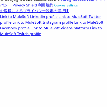
バシー
Privacy Shield
利用規約
Cookies Settings
お客様によるプライバシー設定の選択肢
Link to MuleSoft Linkedin profile
Link to MuleSoft Twitter
profile
Link to MuleSoft Instagram profile
Link to MuleSoft
Facebook profile
Link to MuleSoft Videos platform
Link to
MuleSoft Twitch profile