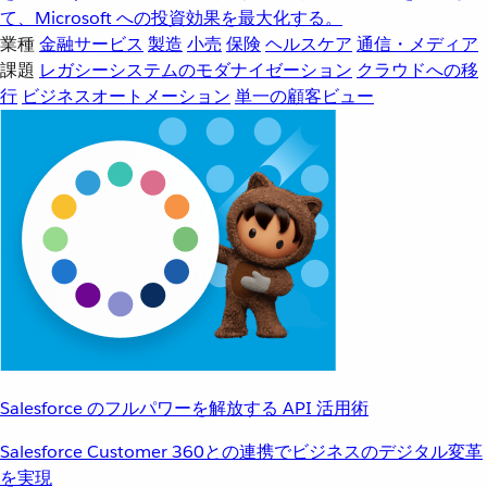
て、Microsoft への投資効果を最大化する。
業種
金融サービス
製造
小売
保険
ヘルスケア
通信・メディア
課題
レガシーシステムのモダナイゼーション
クラウドへの移
行
ビジネスオートメーション
単一の顧客ビュー
Salesforce のフルパワーを解放する API 活用術
Salesforce Customer 360との連携でビジネスのデジタル変革
を実現