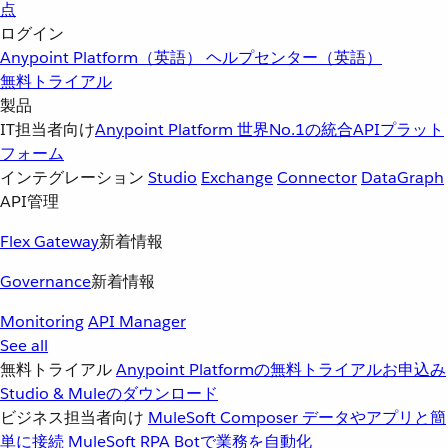
点
ログイン
Anypoint Platform（英語）
ヘルプセンター（英語）
無料トライアル
製品
IT担当者向け
Anypoint Platform
世界No.1の統合APIプラット
フォーム
インテグレーション
Studio
Exchange
Connector
DataGraph
API管理
Flex Gateway
新着情報
Governance
新着情報
Monitoring
API Manager
See all
無料トライアル
Anypoint Platformの無料トライアルお申込み
Studio & Muleのダウンロード
ビジネス担当者向け
MuleSoft Composer
データやアプリと簡
単に接続
MuleSoft RPA
Botで業務を自動化