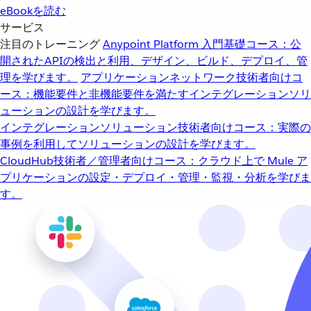
eBookを読む
サービス
注目のトレーニング
Anypoint Platform 入門
基礎コース：公
開されたAPIの検出と利用、デザイン、ビルド、デプロイ、管
理を学びます。
アプリケーションネットワーク
技術者向けコ
ース：機能要件と非機能要件を満たすインテグレーションソリ
ューションの設計を学びます。
インテグレーションソリューション
技術者向けコース：実際の
事例を利用してソリューションの設計を学びます。
CloudHub
技術者／管理者向けコース：クラウド上で Mule ア
プリケーションの設定・デプロイ・管理・監視・分析を学びま
す。