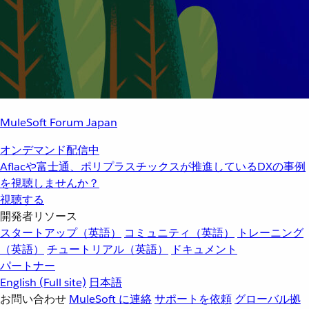
MuleSoft Forum Japan
オンデマンド配信中
Aflacや富士通、ポリプラスチックスが推進しているDXの事例
を視聴しませんか？
視聴する
開発者リソース
スタートアップ（英語）
コミュニティ（英語）
トレーニング
（英語）
チュートリアル（英語）
ドキュメント
パートナー
English
(Full site)
日本語
お問い合わせ
MuleSoft に連絡
サポートを依頼
グローバル拠