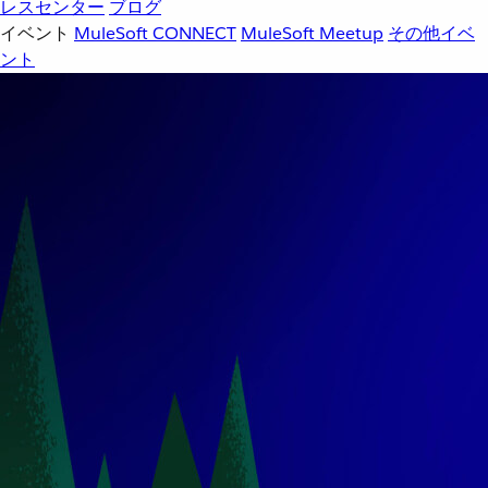
レスセンター
ブログ
イベント
MuleSoft CONNECT
MuleSoft Meetup
その他イベ
ント