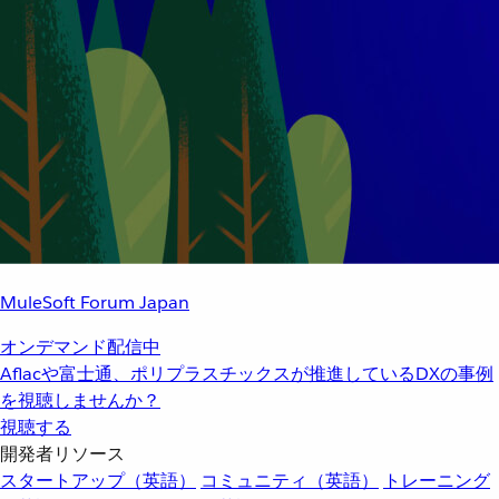
MuleSoft Forum Japan
オンデマンド配信中
Aflacや富士通、ポリプラスチックスが推進しているDXの事例
を視聴しませんか？
視聴する
開発者リソース
スタートアップ（英語）
コミュニティ（英語）
トレーニング