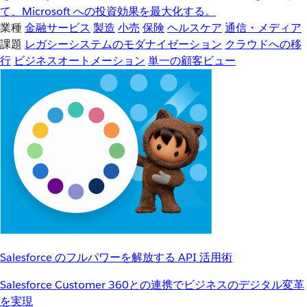
て、Microsoft への投資効果を最大化する。
業種
金融サービス
製造
小売
保険
ヘルスケア
通信・メディア
課題
レガシーシステムのモダナイゼーション
クラウドへの移
行
ビジネスオートメーション
単一の顧客ビュー
Salesforce のフルパワーを解放する API 活用術
Salesforce Customer 360との連携でビジネスのデジタル変革
を実現