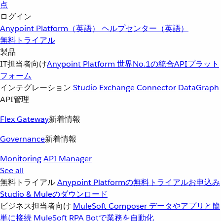
点
ログイン
Anypoint Platform（英語）
ヘルプセンター（英語）
無料トライアル
製品
IT担当者向け
Anypoint Platform
世界No.1の統合APIプラット
フォーム
インテグレーション
Studio
Exchange
Connector
DataGraph
API管理
Flex Gateway
新着情報
Governance
新着情報
Monitoring
API Manager
See all
無料トライアル
Anypoint Platformの無料トライアルお申込み
Studio & Muleのダウンロード
ビジネス担当者向け
MuleSoft Composer
データやアプリと簡
単に接続
MuleSoft RPA
Botで業務を自動化