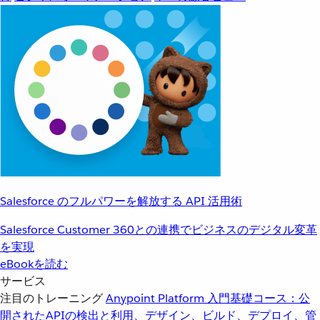
Salesforce のフルパワーを解放する API 活用術
Salesforce Customer 360との連携でビジネスのデジタル変革
を実現
eBookを読む
サービス
注目のトレーニング
Anypoint Platform 入門
基礎コース：公
開されたAPIの検出と利用、デザイン、ビルド、デプロイ、管