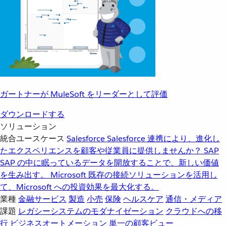
ガートナーが MuleSoft をリーダーとして評価
ダウンロードする
ソリューション
統合ユースケース
Salesforce
Salesforce 連携により、進化し
たエクスペリエンスを顧客や従業員に提供しませんか？
SAP
SAP の中に眠っているデータを開放することで、新しい価値
を生み出す。
Microsoft
既存の接続ソリューションを活用し
て、Microsoft への投資効果を最大化する。
業種
金融サービス
製造
小売
保険
ヘルスケア
通信・メディア
課題
レガシーシステムのモダナイゼーション
クラウドへの移
行
ビジネスオートメーション
単一の顧客ビュー