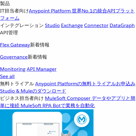
製品
IT担当者向け
Anypoint Platform
世界No.1の統合APIプラット
フォーム
インテグレーション
Studio
Exchange
Connector
DataGraph
API管理
Flex Gateway
新着情報
Governance
新着情報
Monitoring
API Manager
See all
無料トライアル
Anypoint Platformの無料トライアルお申込み
Studio & Muleのダウンロード
ビジネス担当者向け
MuleSoft Composer
データやアプリと簡
単に接続
MuleSoft RPA
Botで業務を自動化