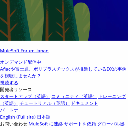
MuleSoft Forum Japan
オンデマンド配信中
Aflacや富士通、ポリプラスチックスが推進しているDXの事例
を視聴しませんか？
視聴する
開発者リソース
スタートアップ（英語）
コミュニティ（英語）
トレーニング
（英語）
チュートリアル（英語）
ドキュメント
パートナー
English
(Full site)
日本語
お問い合わせ
MuleSoft に連絡
サポートを依頼
グローバル拠