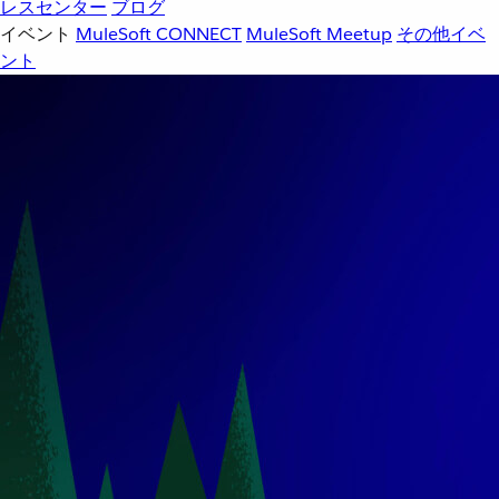
レスセンター
ブログ
イベント
MuleSoft CONNECT
MuleSoft Meetup
その他イベ
ント