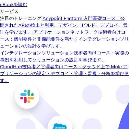
eBookを読む
サービス
注目のトレーニング
Anypoint Platform 入門
基礎コース：公
開されたAPIの検出と利用、デザイン、ビルド、デプロイ、管
理を学びます。
アプリケーションネットワーク
技術者向けコ
ース：機能要件と非機能要件を満たすインテグレーションソリ
ューションの設計を学びます。
インテグレーションソリューション
技術者向けコース：実際の
事例を利用してソリューションの設計を学びます。
CloudHub
技術者／管理者向けコース：クラウド上で Mule ア
プリケーションの設定・デプロイ・管理・監視・分析を学びま
す。