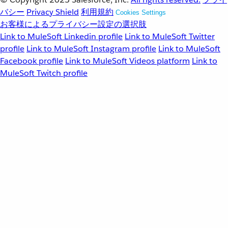
バシー
Privacy Shield
利用規約
Cookies Settings
お客様によるプライバシー設定の選択肢
Link to MuleSoft Linkedin profile
Link to MuleSoft Twitter
profile
Link to MuleSoft Instagram profile
Link to MuleSoft
Facebook profile
Link to MuleSoft Videos platform
Link to
MuleSoft Twitch profile