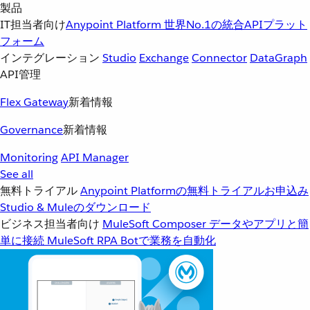
製品
IT担当者向け
Anypoint Platform
世界No.1の統合APIプラット
フォーム
インテグレーション
Studio
Exchange
Connector
DataGraph
API管理
Flex Gateway
新着情報
Governance
新着情報
Monitoring
API Manager
See all
無料トライアル
Anypoint Platformの無料トライアルお申込み
Studio & Muleのダウンロード
ビジネス担当者向け
MuleSoft Composer
データやアプリと簡
単に接続
MuleSoft RPA
Botで業務を自動化