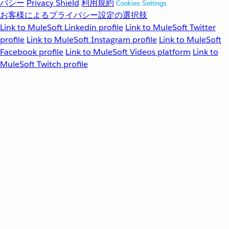
バシー
Privacy Shield
利用規約
Cookies Settings
お客様によるプライバシー設定の選択肢
Link to MuleSoft Linkedin profile
Link to MuleSoft Twitter
profile
Link to MuleSoft Instagram profile
Link to MuleSoft
Facebook profile
Link to MuleSoft Videos platform
Link to
MuleSoft Twitch profile