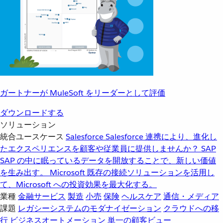
ガートナーが MuleSoft をリーダーとして評価
ダウンロードする
ソリューション
統合ユースケース
Salesforce
Salesforce 連携により、進化し
たエクスペリエンスを顧客や従業員に提供しませんか？
SAP
SAP の中に眠っているデータを開放することで、新しい価値
を生み出す。
Microsoft
既存の接続ソリューションを活用し
て、Microsoft への投資効果を最大化する。
業種
金融サービス
製造
小売
保険
ヘルスケア
通信・メディア
課題
レガシーシステムのモダナイゼーション
クラウドへの移
行
ビジネスオートメーション
単一の顧客ビュー