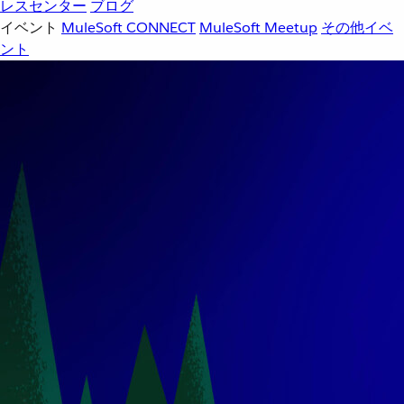
レスセンター
ブログ
イベント
MuleSoft CONNECT
MuleSoft Meetup
その他イベ
ント