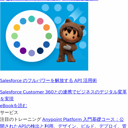
Salesforce のフルパワーを解放する API 活用術
Salesforce Customer 360との連携でビジネスのデジタル変革
を実現
eBookを読む
サービス
注目のトレーニング
Anypoint Platform 入門
基礎コース：公
開されたAPIの検出と利用、デザイン、ビルド、デプロイ、管