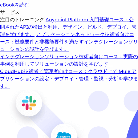
eBookを読む
サービス
注目のトレーニング
Anypoint Platform 入門
基礎コース：公
開されたAPIの検出と利用、デザイン、ビルド、デプロイ、管
理を学びます。
アプリケーションネットワーク
技術者向けコ
ース：機能要件と非機能要件を満たすインテグレーションソリ
ューションの設計を学びます。
インテグレーションソリューション
技術者向けコース：実際の
事例を利用してソリューションの設計を学びます。
CloudHub
技術者／管理者向けコース：クラウド上で Mule ア
プリケーションの設定・デプロイ・管理・監視・分析を学びま
す。