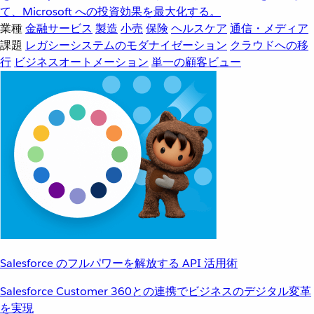
て、Microsoft への投資効果を最大化する。
業種
金融サービス
製造
小売
保険
ヘルスケア
通信・メディア
課題
レガシーシステムのモダナイゼーション
クラウドへの移
行
ビジネスオートメーション
単一の顧客ビュー
Salesforce のフルパワーを解放する API 活用術
Salesforce Customer 360との連携でビジネスのデジタル変革
を実現