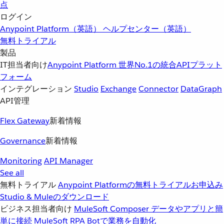
点
ログイン
Anypoint Platform（英語）
ヘルプセンター（英語）
無料トライアル
製品
IT担当者向け
Anypoint Platform
世界No.1の統合APIプラット
フォーム
インテグレーション
Studio
Exchange
Connector
DataGraph
API管理
Flex Gateway
新着情報
Governance
新着情報
Monitoring
API Manager
See all
無料トライアル
Anypoint Platformの無料トライアルお申込み
Studio & Muleのダウンロード
ビジネス担当者向け
MuleSoft Composer
データやアプリと簡
単に接続
MuleSoft RPA
Botで業務を自動化