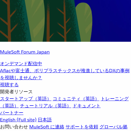
MuleSoft Forum Japan
オンデマンド配信中
Aflacや富士通、ポリプラスチックスが推進しているDXの事例
を視聴しませんか？
視聴する
開発者リソース
スタートアップ（英語）
コミュニティ（英語）
トレーニング
（英語）
チュートリアル（英語）
ドキュメント
パートナー
English
(Full site)
日本語
お問い合わせ
MuleSoft に連絡
サポートを依頼
グローバル拠