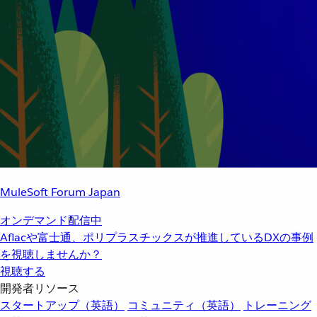
MuleSoft Forum Japan
オンデマンド配信中
Aflacや富士通、ポリプラスチックスが推進しているDXの事例
を視聴しませんか？
視聴する
開発者リソース
スタートアップ（英語）
コミュニティ（英語）
トレーニング