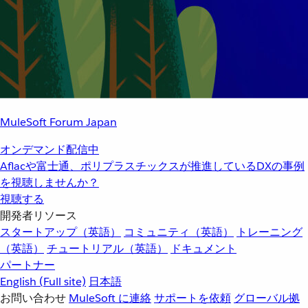
MuleSoft Forum Japan
オンデマンド配信中
Aflacや富士通、ポリプラスチックスが推進しているDXの事例
を視聴しませんか？
視聴する
開発者リソース
スタートアップ（英語）
コミュニティ（英語）
トレーニング
（英語）
チュートリアル（英語）
ドキュメント
パートナー
English
(Full site)
日本語
お問い合わせ
MuleSoft に連絡
サポートを依頼
グローバル拠