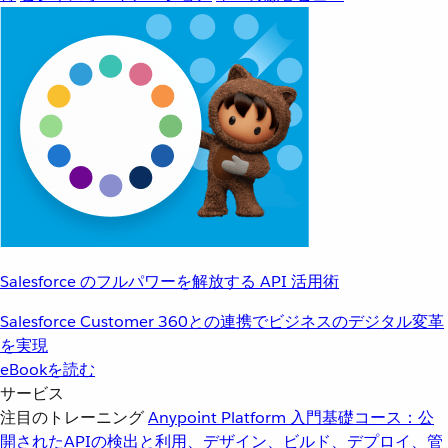
Salesforce のフルパワーを解放する API 活用術
Salesforce Customer 360との連携でビジネスのデジタル変革
を実現
eBookを読む
サービス
注目のトレーニング
Anypoint Platform 入門
基礎コース：公
開されたAPIの検出と利用、デザイン、ビルド、デプロイ、管