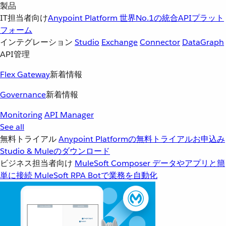
製品
IT担当者向け
Anypoint Platform
世界No.1の統合APIプラット
フォーム
インテグレーション
Studio
Exchange
Connector
DataGraph
API管理
Flex Gateway
新着情報
Governance
新着情報
Monitoring
API Manager
See all
無料トライアル
Anypoint Platformの無料トライアルお申込み
Studio & Muleのダウンロード
ビジネス担当者向け
MuleSoft Composer
データやアプリと簡
単に接続
MuleSoft RPA
Botで業務を自動化