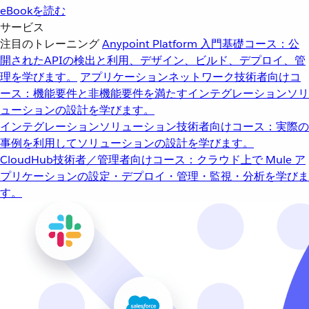
eBookを読む
サービス
注目のトレーニング
Anypoint Platform 入門
基礎コース：公
開されたAPIの検出と利用、デザイン、ビルド、デプロイ、管
理を学びます。
アプリケーションネットワーク
技術者向けコ
ース：機能要件と非機能要件を満たすインテグレーションソリ
ューションの設計を学びます。
インテグレーションソリューション
技術者向けコース：実際の
事例を利用してソリューションの設計を学びます。
CloudHub
技術者／管理者向けコース：クラウド上で Mule ア
プリケーションの設定・デプロイ・管理・監視・分析を学びま
す。