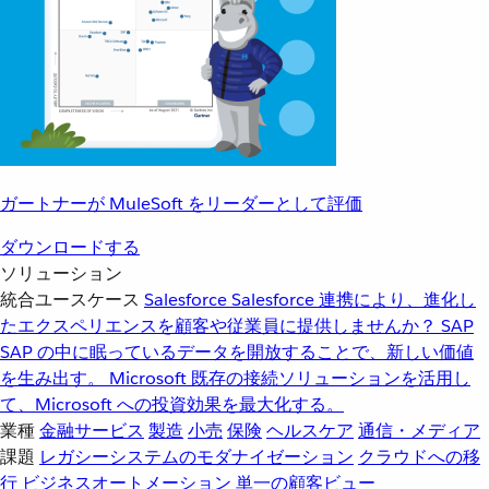
ガートナーが MuleSoft をリーダーとして評価
ダウンロードする
ソリューション
統合ユースケース
Salesforce
Salesforce 連携により、進化し
たエクスペリエンスを顧客や従業員に提供しませんか？
SAP
SAP の中に眠っているデータを開放することで、新しい価値
を生み出す。
Microsoft
既存の接続ソリューションを活用し
て、Microsoft への投資効果を最大化する。
業種
金融サービス
製造
小売
保険
ヘルスケア
通信・メディア
課題
レガシーシステムのモダナイゼーション
クラウドへの移
行
ビジネスオートメーション
単一の顧客ビュー