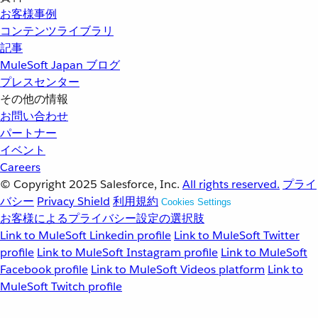
お客様事例
コンテンツライブラリ
記事
MuleSoft Japan ブログ
プレスセンター
その他の情報
お問い合わせ
パートナー
イベント
Careers
© Copyright 2025
Salesforce, Inc.
All rights reserved.
プライ
バシー
Privacy Shield
利用規約
Cookies Settings
お客様によるプライバシー設定の選択肢
Link to MuleSoft Linkedin profile
Link to MuleSoft Twitter
profile
Link to MuleSoft Instagram profile
Link to MuleSoft
Facebook profile
Link to MuleSoft Videos platform
Link to
MuleSoft Twitch profile