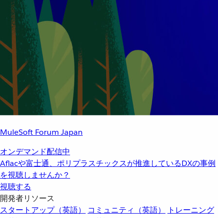
MuleSoft Forum Japan
オンデマンド配信中
Aflacや富士通、ポリプラスチックスが推進しているDXの事例
を視聴しませんか？
視聴する
開発者リソース
スタートアップ（英語）
コミュニティ（英語）
トレーニング