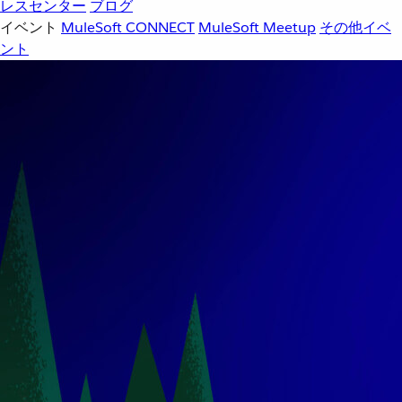
レスセンター
ブログ
イベント
MuleSoft CONNECT
MuleSoft Meetup
その他イベ
ント