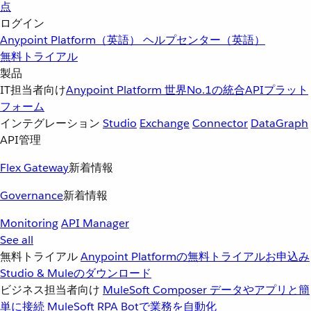
点
ログイン
Anypoint Platform（英語）
ヘルプセンター（英語）
無料トライアル
製品
IT担当者向け
Anypoint Platform
世界No.1の統合APIプラット
フォーム
インテグレーション
Studio
Exchange
Connector
DataGraph
API管理
Flex Gateway
新着情報
Governance
新着情報
Monitoring
API Manager
See all
無料トライアル
Anypoint Platformの無料トライアルお申込み
Studio & Muleのダウンロード
ビジネス担当者向け
MuleSoft Composer
データやアプリと簡
単に接続
MuleSoft RPA
Botで業務を自動化