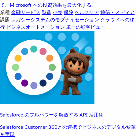
て、Microsoft への投資効果を最大化する。
業種
金融サービス
製造
小売
保険
ヘルスケア
通信・メディア
課題
レガシーシステムのモダナイゼーション
クラウドへの移
行
ビジネスオートメーション
単一の顧客ビュー
Salesforce のフルパワーを解放する API 活用術
Salesforce Customer 360との連携でビジネスのデジタル変革
を実現