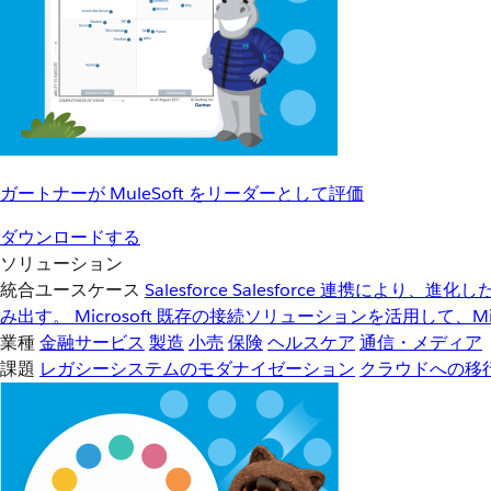
ガートナーが MuleSoft をリーダーとして評価
ダウンロードする
ソリューション
統合ユースケース
Salesforce
Salesforce 連携により、
み出す。
Microsoft
既存の接続ソリューションを活用して、Mic
業種
金融サービス
製造
小売
保険
ヘルスケア
通信・メディア
課題
レガシーシステムのモダナイゼーション
クラウドへの移