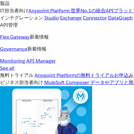
製品
IT担当者向け
Anypoint Platform
世界No.1の統合APIプラッ
インテグレーション
Studio
Exchange
Connector
DataGraph
API管理
Flex Gateway
新着情報
Governance
新着情報
Monitoring
API Manager
See all
無料トライアル
Anypoint Platformの無料トライアルお申込み
ビジネス担当者向け
MuleSoft Composer
データやアプリと簡