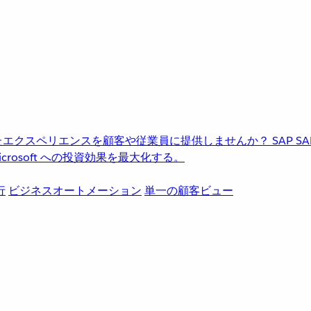
進化したエクスペリエンスを顧客や従業員に提供しませんか？
SAP
S
rosoft への投資効果を最大化する。
行
ビジネスオートメーション
単一の顧客ビュー