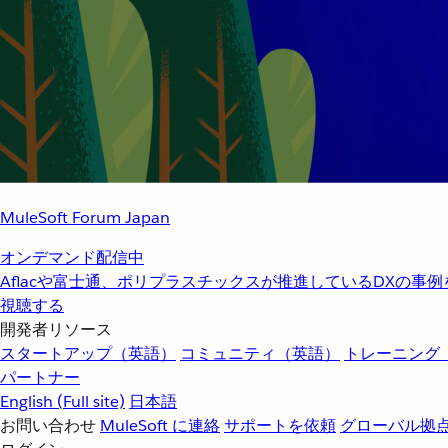
MuleSoft Forum Japan
オンデマンド配信中
Aflacや富士通、ポリプラスチックスが推進しているDXの事
視聴する
開発者リソース
スタートアップ（英語）
コミュニティ（英語）
トレーニング
パートナー
English
(Full site)
日本語
お問い合わせ
MuleSoft に連絡
サポートを依頼
グローバル拠