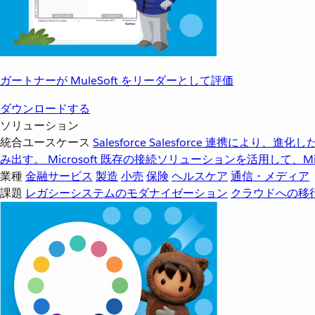
ガートナーが MuleSoft をリーダーとして評価
ダウンロードする
ソリューション
統合ユースケース
Salesforce
Salesforce 連携により、
み出す。
Microsoft
既存の接続ソリューションを活用して、Mic
業種
金融サービス
製造
小売
保険
ヘルスケア
通信・メディア
課題
レガシーシステムのモダナイゼーション
クラウドへの移