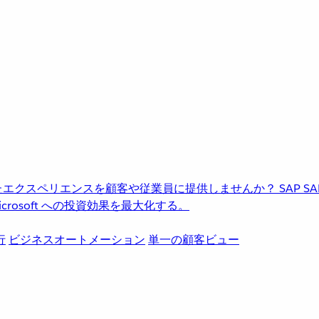
進化したエクスペリエンスを顧客や従業員に提供しませんか？
SAP
S
rosoft への投資効果を最大化する。
行
ビジネスオートメーション
単一の顧客ビュー