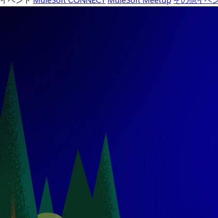
イベント
MuleSoft CONNECT
MuleSoft Meetup
その他イベ