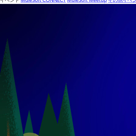
イベント
MuleSoft CONNECT
MuleSoft Meetup
その他イベ