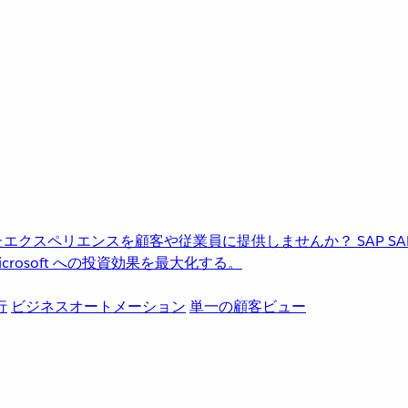
進化したエクスペリエンスを顧客や従業員に提供しませんか？
SAP
S
rosoft への投資効果を最大化する。
行
ビジネスオートメーション
単一の顧客ビュー