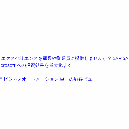
進化したエクスペリエンスを顧客や従業員に提供しませんか？
SAP
S
rosoft への投資効果を最大化する。
行
ビジネスオートメーション
単一の顧客ビュー