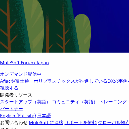
MuleSoft Forum Japan
オンデマンド配信中
Aflacや富士通、ポリプラスチックスが推進しているDXの事
視聴する
開発者リソース
スタートアップ（英語）
コミュニティ（英語）
トレーニング
パートナー
English
(Full site)
日本語
お問い合わせ
MuleSoft に連絡
サポートを依頼
グローバル拠