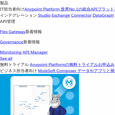
製品
IT担当者向け
Anypoint Platform
世界No.1の統合APIプラッ
インテグレーション
Studio
Exchange
Connector
DataGraph
API管理
Flex Gateway
新着情報
Governance
新着情報
Monitoring
API Manager
See all
無料トライアル
Anypoint Platformの無料トライアルお申込み
ビジネス担当者向け
MuleSoft Composer
データやアプリと簡