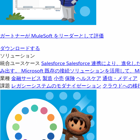
ガートナーが MuleSoft をリーダーとして評価
ダウンロードする
ソリューション
統合ユースケース
Salesforce
Salesforce 連携により、
み出す。
Microsoft
既存の接続ソリューションを活用して、Mic
業種
金融サービス
製造
小売
保険
ヘルスケア
通信・メディア
課題
レガシーシステムのモダナイゼーション
クラウドへの移