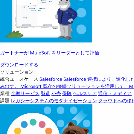
ガートナーが MuleSoft をリーダーとして評価
ダウンロードする
ソリューション
統合ユースケース
Salesforce
Salesforce 連携により、
み出す。
Microsoft
既存の接続ソリューションを活用して、Mic
業種
金融サービス
製造
小売
保険
ヘルスケア
通信・メディア
課題
レガシーシステムのモダナイゼーション
クラウドへの移