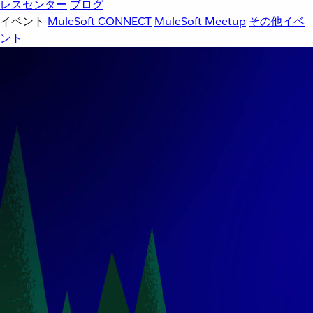
レスセンター
ブログ
イベント
MuleSoft CONNECT
MuleSoft Meetup
その他イベ
ント