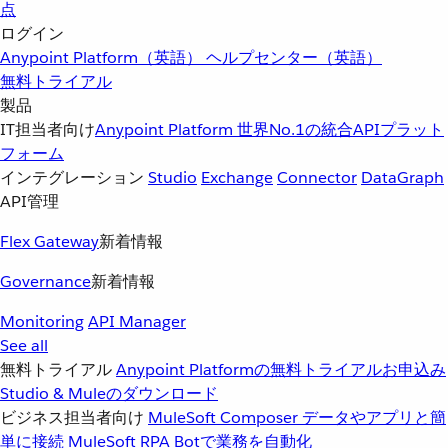
点
ログイン
Anypoint Platform（英語）
ヘルプセンター（英語）
無料トライアル
製品
IT担当者向け
Anypoint Platform
世界No.1の統合APIプラット
フォーム
インテグレーション
Studio
Exchange
Connector
DataGraph
API管理
Flex Gateway
新着情報
Governance
新着情報
Monitoring
API Manager
See all
無料トライアル
Anypoint Platformの無料トライアルお申込み
Studio & Muleのダウンロード
ビジネス担当者向け
MuleSoft Composer
データやアプリと簡
単に接続
MuleSoft RPA
Botで業務を自動化