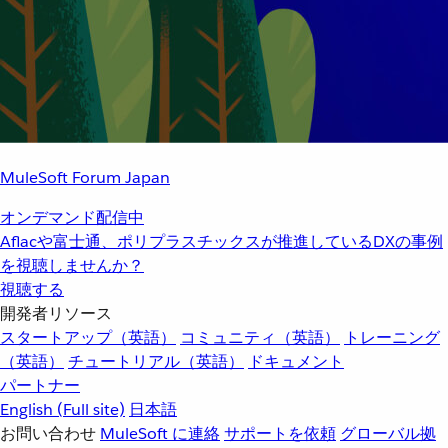
MuleSoft Forum Japan
オンデマンド配信中
Aflacや富士通、ポリプラスチックスが推進しているDXの事例
を視聴しませんか？
視聴する
開発者リソース
スタートアップ（英語）
コミュニティ（英語）
トレーニング
（英語）
チュートリアル（英語）
ドキュメント
パートナー
English
(Full site)
日本語
お問い合わせ
MuleSoft に連絡
サポートを依頼
グローバル拠