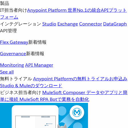
製品
IT担当者向け
Anypoint Platform
世界No.1の統合APIプラット
フォーム
インテグレーション
Studio
Exchange
Connector
DataGraph
API管理
Flex Gateway
新着情報
Governance
新着情報
Monitoring
API Manager
See all
無料トライアル
Anypoint Platformの無料トライアルお申込み
Studio & Muleのダウンロード
ビジネス担当者向け
MuleSoft Composer
データやアプリと簡
単に接続
MuleSoft RPA
Botで業務を自動化