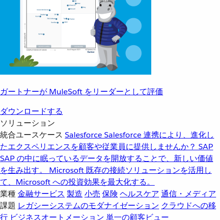
ガートナーが MuleSoft をリーダーとして評価
ダウンロードする
ソリューション
統合ユースケース
Salesforce
Salesforce 連携により、進化し
たエクスペリエンスを顧客や従業員に提供しませんか？
SAP
SAP の中に眠っているデータを開放することで、新しい価値
を生み出す。
Microsoft
既存の接続ソリューションを活用し
て、Microsoft への投資効果を最大化する。
業種
金融サービス
製造
小売
保険
ヘルスケア
通信・メディア
課題
レガシーシステムのモダナイゼーション
クラウドへの移
行
ビジネスオートメーション
単一の顧客ビュー