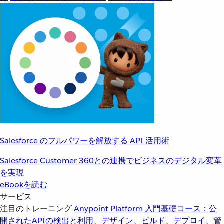
Salesforce のフルパワーを解放する API 活用術
Salesforce Customer 360との連携でビジネスのデジタル変革
を実現
eBookを読む
サービス
注目のトレーニング
Anypoint Platform 入門
基礎コース：公
開されたAPIの検出と利用、デザイン、ビルド、デプロイ、管