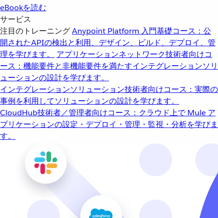
eBookを読む
サービス
注目のトレーニング
Anypoint Platform 入門
基礎コース：公
開されたAPIの検出と利用、デザイン、ビルド、デプロイ、管
理を学びます。
アプリケーションネットワーク
技術者向けコ
ース：機能要件と非機能要件を満たすインテグレーションソリ
ューションの設計を学びます。
インテグレーションソリューション
技術者向けコース：実際の
事例を利用してソリューションの設計を学びます。
CloudHub
技術者／管理者向けコース：クラウド上で Mule ア
プリケーションの設定・デプロイ・管理・監視・分析を学びま
す。