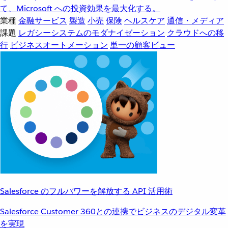
て、Microsoft への投資効果を最大化する。
業種
金融サービス
製造
小売
保険
ヘルスケア
通信・メディア
課題
レガシーシステムのモダナイゼーション
クラウドへの移
行
ビジネスオートメーション
単一の顧客ビュー
Salesforce のフルパワーを解放する API 活用術
Salesforce Customer 360との連携でビジネスのデジタル変革
を実現