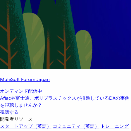
MuleSoft Forum Japan
オンデマンド配信中
Aflacや富士通、ポリプラスチックスが推進しているDXの事例
を視聴しませんか？
視聴する
開発者リソース
スタートアップ（英語）
コミュニティ（英語）
トレーニング