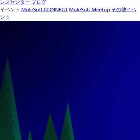
レスセンター
ブログ
イベント
MuleSoft CONNECT
MuleSoft Meetup
その他イベ
ント