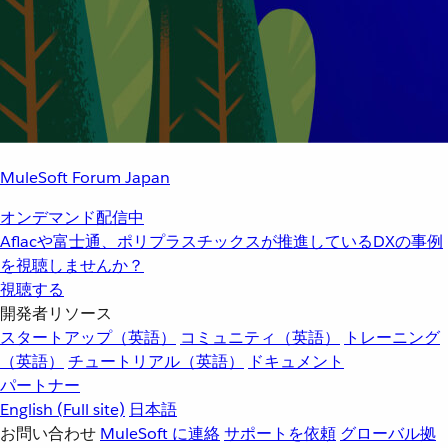
MuleSoft Forum Japan
オンデマンド配信中
Aflacや富士通、ポリプラスチックスが推進しているDXの事例
を視聴しませんか？
視聴する
開発者リソース
スタートアップ（英語）
コミュニティ（英語）
トレーニング
（英語）
チュートリアル（英語）
ドキュメント
パートナー
English
(Full site)
日本語
お問い合わせ
MuleSoft に連絡
サポートを依頼
グローバル拠