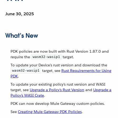
June 30, 2025
What’s New
PDK policies are now built with Rust Version 1.87.0 and
require the
target.
wasm32-wasip1
To update your Device’s rust version and download the
target, see
Rust Requirements for Using
wasm32-wasip1
PDK
.
To update your existing policy’s rust version and WASI
target, see
Upgrade a Policy’s Rust Version
and
Upgrade a
Policy’s WASI Crate
.
PDK can now develop Mule Gateway custom policies.
See
Creating Mule Gateway PDK Policies
.