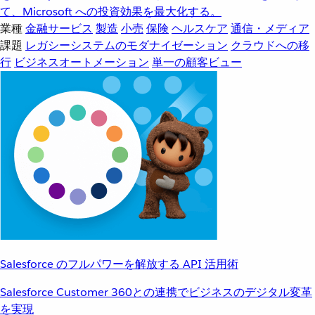
て、Microsoft への投資効果を最大化する。
業種
金融サービス
製造
小売
保険
ヘルスケア
通信・メディア
課題
レガシーシステムのモダナイゼーション
クラウドへの移
行
ビジネスオートメーション
単一の顧客ビュー
Salesforce のフルパワーを解放する API 活用術
Salesforce Customer 360との連携でビジネスのデジタル変革
を実現