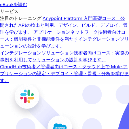
eBookを読む
サービス
注目のトレーニング
Anypoint Platform 入門
基礎コース：公
開されたAPIの検出と利用、デザイン、ビルド、デプロイ、管
理を学びます。
アプリケーションネットワーク
技術者向けコ
ース：機能要件と非機能要件を満たすインテグレーションソリ
ューションの設計を学びます。
インテグレーションソリューション
技術者向けコース：実際の
事例を利用してソリューションの設計を学びます。
CloudHub
技術者／管理者向けコース：クラウド上で Mule ア
プリケーションの設定・デプロイ・管理・監視・分析を学びま
す。