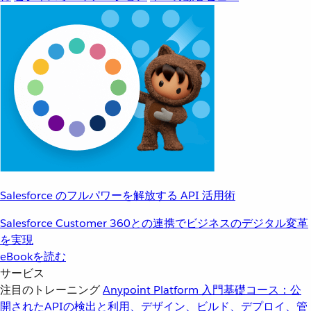
Salesforce のフルパワーを解放する API 活用術
Salesforce Customer 360との連携でビジネスのデジタル変革
を実現
eBookを読む
サービス
注目のトレーニング
Anypoint Platform 入門
基礎コース：公
開されたAPIの検出と利用、デザイン、ビルド、デプロイ、管