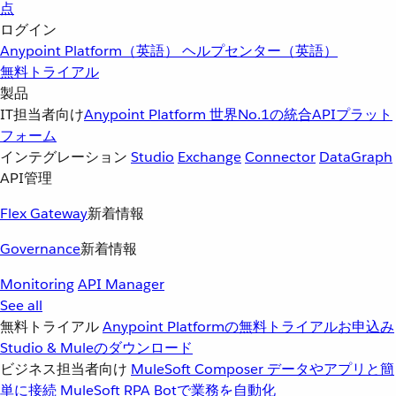
点
ログイン
Anypoint Platform（英語）
ヘルプセンター（英語）
無料トライアル
製品
IT担当者向け
Anypoint Platform
世界No.1の統合APIプラット
フォーム
インテグレーション
Studio
Exchange
Connector
DataGraph
API管理
Flex Gateway
新着情報
Governance
新着情報
Monitoring
API Manager
See all
無料トライアル
Anypoint Platformの無料トライアルお申込み
Studio & Muleのダウンロード
ビジネス担当者向け
MuleSoft Composer
データやアプリと簡
単に接続
MuleSoft RPA
Botで業務を自動化