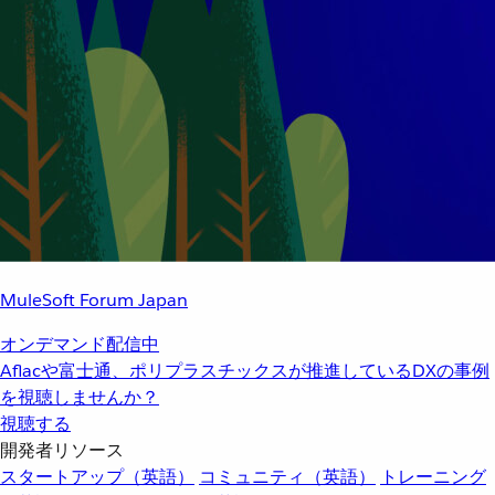
MuleSoft Forum Japan
オンデマンド配信中
Aflacや富士通、ポリプラスチックスが推進しているDXの事例
を視聴しませんか？
視聴する
開発者リソース
スタートアップ（英語）
コミュニティ（英語）
トレーニング