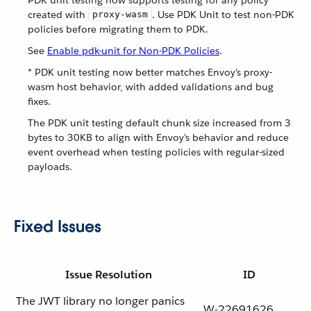
PDK unit testing now supports testing for any policy
created with
. Use PDK Unit to test non-PDK
proxy-wasm
policies before migrating them to PDK.
See
Enable pdk-unit for Non-PDK Policies
.
* PDK unit testing now better matches Envoy’s proxy-
wasm host behavior, with added validations and bug
fixes.
The PDK unit testing default chunk size increased from 3
bytes to 30KB to align with Envoy’s behavior and reduce
event overhead when testing policies with regular-sized
payloads.
Fixed Issues
Issue Resolution
ID
The JWT library no longer panics
W-22691626