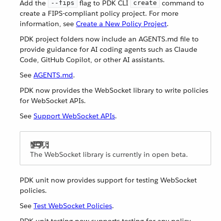
Add the
flag to PDK CLI
command to
--fips
create
create a FIPS-compliant policy project. For more
information, see
Create a New Policy Project
.
PDK project folders now include an AGENTS.md file to
provide guidance for AI coding agents such as Claude
Code, GitHub Copilot, or other AI assistants.
See
AGENTS.md
.
PDK now provides the WebSocket library to write policies
for WebSocket APIs.
See
Support WebSocket APIs
.
The WebSocket library is currently in open beta.
PDK unit now provides support for testing WebSocket
policies.
See
Test WebSocket Policies
.