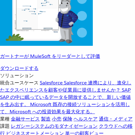
ガートナーが MuleSoft をリーダーとして評価
ダウンロードする
ソリューション
統合ユースケース
Salesforce
Salesforce 連携により、進化し
たエクスペリエンスを顧客や従業員に提供しませんか？
SAP
SAP の中に眠っているデータを開放することで、新しい価値
を生み出す。
Microsoft
既存の接続ソリューションを活用し
て、Microsoft への投資効果を最大化する。
業種
金融サービス
製造
小売
保険
ヘルスケア
通信・メディア
課題
レガシーシステムのモダナイゼーション
クラウドへの移
行
ビジネスオートメーション
単一の顧客ビュー