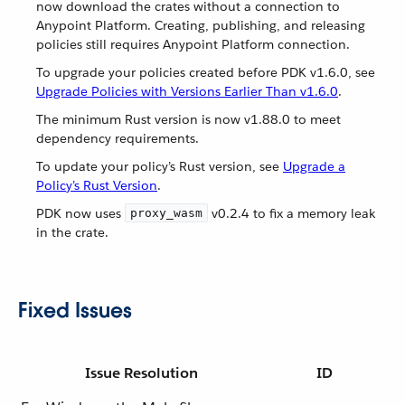
now download the crates without a connection to
Anypoint Platform. Creating, publishing, and releasing
policies still requires Anypoint Platform connection.
To upgrade your policies created before PDK v1.6.0, see
Upgrade Policies with Versions Earlier Than v1.6.0
.
The minimum Rust version is now v1.88.0 to meet
dependency requirements.
To update your policy’s Rust version, see
Upgrade a
Policy’s Rust Version
.
PDK now uses
v0.2.4 to fix a memory leak
proxy_wasm
in the crate.
Fixed Issues
Issue Resolution
ID