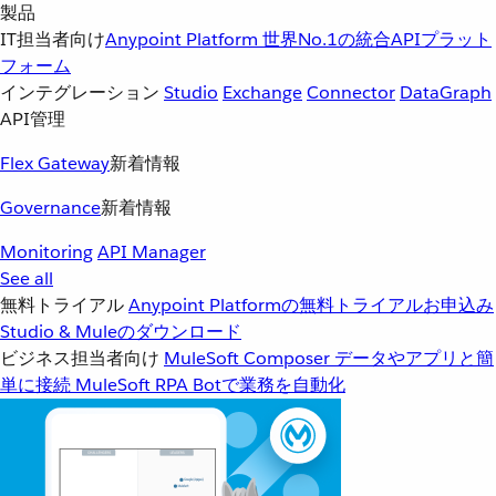
製品
IT担当者向け
Anypoint Platform
世界No.1の統合APIプラット
フォーム
インテグレーション
Studio
Exchange
Connector
DataGraph
API管理
Flex Gateway
新着情報
Governance
新着情報
Monitoring
API Manager
See all
無料トライアル
Anypoint Platformの無料トライアルお申込み
Studio & Muleのダウンロード
ビジネス担当者向け
MuleSoft Composer
データやアプリと簡
単に接続
MuleSoft RPA
Botで業務を自動化