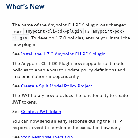
What’s New
The name of the Anypoint CLI PDK plugin was changed
from
to
anypoint-cli-pdk-plugin
anypoint-pdk-
. To develop 1.7.0 policies, ensure you install the
plugin
new plugin.
See
Install the 1.7.0 Anypoint CLI PDK plugin
.
The Anypoint CLI PDK Plugin now supports split model
policies to enable you to update policy definitions and
implementations independently.
See
Create a Split Model Policy Project
.
The JWT library now provides the functionality to create
JWT tokens.
See
Create a JWT Token
.
You can now send an early response during the HTTP
response event to terminate the execution flow early.
See
Stop Response Execution
.