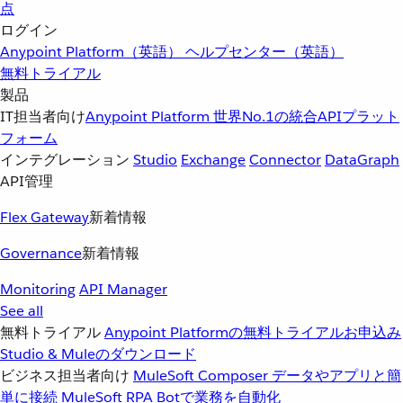
点
ログイン
Anypoint Platform（英語）
ヘルプセンター（英語）
無料トライアル
製品
IT担当者向け
Anypoint Platform
世界No.1の統合APIプラット
フォーム
インテグレーション
Studio
Exchange
Connector
DataGraph
API管理
Flex Gateway
新着情報
Governance
新着情報
Monitoring
API Manager
See all
無料トライアル
Anypoint Platformの無料トライアルお申込み
Studio & Muleのダウンロード
ビジネス担当者向け
MuleSoft Composer
データやアプリと簡
単に接続
MuleSoft RPA
Botで業務を自動化