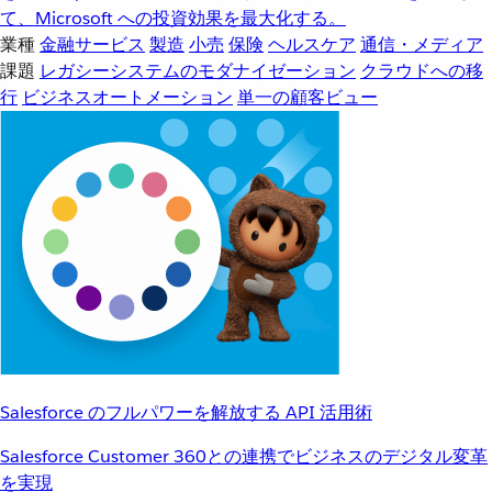
て、Microsoft への投資効果を最大化する。
業種
金融サービス
製造
小売
保険
ヘルスケア
通信・メディア
課題
レガシーシステムのモダナイゼーション
クラウドへの移
行
ビジネスオートメーション
単一の顧客ビュー
Salesforce のフルパワーを解放する API 活用術
Salesforce Customer 360との連携でビジネスのデジタル変革
を実現