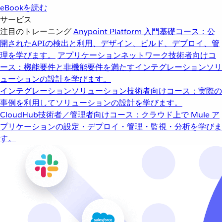
eBookを読む
サービス
注目のトレーニング
Anypoint Platform 入門
基礎コース：公
開されたAPIの検出と利用、デザイン、ビルド、デプロイ、管
理を学びます。
アプリケーションネットワーク
技術者向けコ
ース：機能要件と非機能要件を満たすインテグレーションソリ
ューションの設計を学びます。
インテグレーションソリューション
技術者向けコース：実際の
事例を利用してソリューションの設計を学びます。
CloudHub
技術者／管理者向けコース：クラウド上で Mule ア
プリケーションの設定・デプロイ・管理・監視・分析を学びま
す。