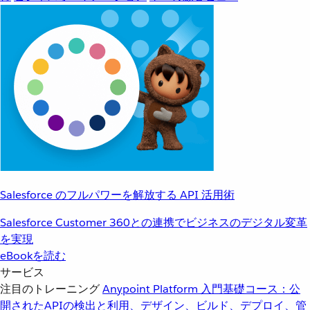
Salesforce のフルパワーを解放する API 活用術
Salesforce Customer 360との連携でビジネスのデジタル変革
を実現
eBookを読む
サービス
注目のトレーニング
Anypoint Platform 入門
基礎コース：公
開されたAPIの検出と利用、デザイン、ビルド、デプロイ、管