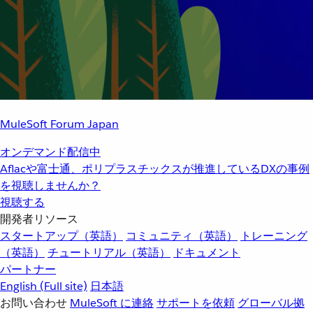
MuleSoft Forum Japan
オンデマンド配信中
Aflacや富士通、ポリプラスチックスが推進しているDXの事例
を視聴しませんか？
視聴する
開発者リソース
スタートアップ（英語）
コミュニティ（英語）
トレーニング
（英語）
チュートリアル（英語）
ドキュメント
パートナー
English
(Full site)
日本語
お問い合わせ
MuleSoft に連絡
サポートを依頼
グローバル拠