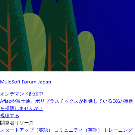
MuleSoft Forum Japan
オンデマンド配信中
Aflacや富士通、ポリプラスチックスが推進しているDXの事例
を視聴しませんか？
視聴する
開発者リソース
スタートアップ（英語）
コミュニティ（英語）
トレーニング