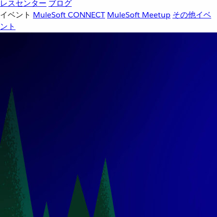
レスセンター
ブログ
イベント
MuleSoft CONNECT
MuleSoft Meetup
その他イベ
ント