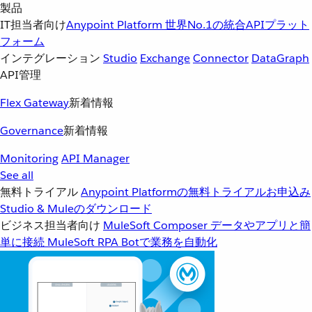
製品
IT担当者向け
Anypoint Platform
世界No.1の統合APIプラット
フォーム
インテグレーション
Studio
Exchange
Connector
DataGraph
API管理
Flex Gateway
新着情報
Governance
新着情報
Monitoring
API Manager
See all
無料トライアル
Anypoint Platformの無料トライアルお申込み
Studio & Muleのダウンロード
ビジネス担当者向け
MuleSoft Composer
データやアプリと簡
単に接続
MuleSoft RPA
Botで業務を自動化