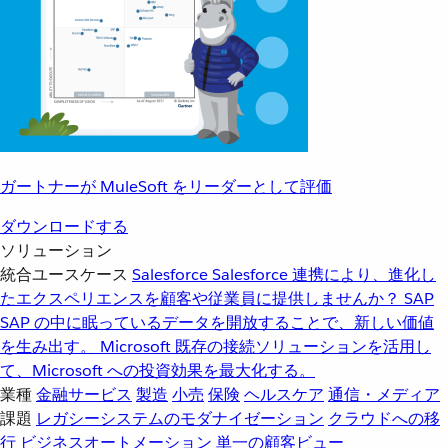
ガートナーが MuleSoft をリーダーとして評価
ダウンロードする
ソリューション
統合ユースケース
Salesforce
Salesforce 連携により、進化し
たエクスペリエンスを顧客や従業員に提供しませんか？
SAP
SAP の中に眠っているデータを開放することで、新しい価値
を生み出す。
Microsoft
既存の接続ソリューションを活用し
て、Microsoft への投資効果を最大化する。
業種
金融サービス
製造
小売
保険
ヘルスケア
通信・メディア
課題
レガシーシステムのモダナイゼーション
クラウドへの移
行
ビジネスオートメーション
単一の顧客ビュー