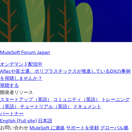
MuleSoft Forum Japan
オンデマンド配信中
Aflacや富士通、ポリプラスチックスが推進しているDXの事例
を視聴しませんか？
視聴する
開発者リソース
スタートアップ（英語）
コミュニティ（英語）
トレーニング
（英語）
チュートリアル（英語）
ドキュメント
パートナー
English
(Full site)
日本語
お問い合わせ
MuleSoft に連絡
サポートを依頼
グローバル拠