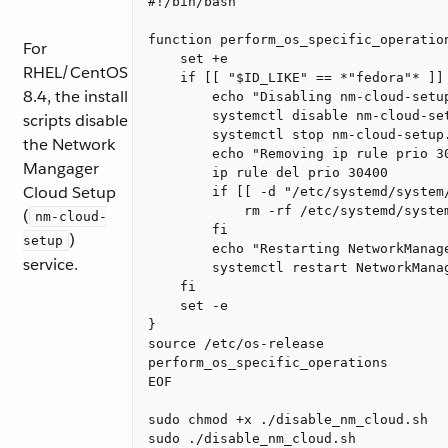
#!/bin/bash

function perform_os_specific_operation
For
    set +e

RHEL/CentOS
    if [[ "$ID_LIKE" == *"fedora"* ]] 
8.4, the install
        echo "Disabling nm-cloud-setup
        systemctl disable nm-cloud-set
scripts disable
        systemctl stop nm-cloud-setup.
the Network
        echo "Removing ip rule prio 30
Mangager
        ip rule del prio 30400

Cloud Setup
        if [[ -d "/etc/systemd/system/
            rm -rf /etc/systemd/system
(
nm-cloud-
        fi

)
setup
        echo "Restarting NetworkManage
service.
        systemctl restart NetworkManag
    fi

    set -e

}

source /etc/os-release

perform_os_specific_operations

EOF

sudo chmod +x ./disable_nm_cloud.sh

sudo ./disable_nm_cloud.sh