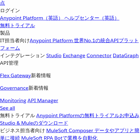
点
ログイン
Anypoint Platform（英語）
ヘルプセンター（英語）
無料トライアル
製品
IT担当者向け
Anypoint Platform
世界No.1の統合APIプラット
フォーム
インテグレーション
Studio
Exchange
Connector
DataGraph
API管理
Flex Gateway
新着情報
Governance
新着情報
Monitoring
API Manager
See all
無料トライアル
Anypoint Platformの無料トライアルお申込み
Studio & Muleのダウンロード
ビジネス担当者向け
MuleSoft Composer
データやアプリと簡
単に接続
MuleSoft RPA
Botで業務を自動化