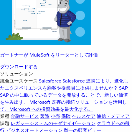
ガートナーが MuleSoft をリーダーとして評価
ダウンロードする
ソリューション
統合ユースケース
Salesforce
Salesforce 連携により、進化し
たエクスペリエンスを顧客や従業員に提供しませんか？
SAP
SAP の中に眠っているデータを開放することで、新しい価値
を生み出す。
Microsoft
既存の接続ソリューションを活用し
て、Microsoft への投資効果を最大化する。
業種
金融サービス
製造
小売
保険
ヘルスケア
通信・メディア
課題
レガシーシステムのモダナイゼーション
クラウドへの移
行
ビジネスオートメーション
単一の顧客ビュー