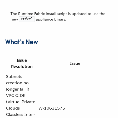
The Runtime Fabric install script is updated to use the
new
appliance binary.
rtfctl
What’s New
Issue
Issue
Resolution
Subnets
creation no
longer fail if
VPC CIDR
(Virtual Private
Clouds
W-10631575
Classless Inter-