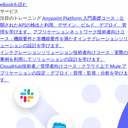
eBookを読む
サービス
注目のトレーニング
Anypoint Platform 入門
基礎コース：公
開されたAPIの検出と利用、デザイン、ビルド、デプロイ、管
理を学びます。
アプリケーションネットワーク
技術者向けコ
ース：機能要件と非機能要件を満たすインテグレーションソリ
ューションの設計を学びます。
インテグレーションソリューション
技術者向けコース：実際の
事例を利用してソリューションの設計を学びます。
CloudHub
技術者／管理者向けコース：クラウド上で Mule ア
プリケーションの設定・デプロイ・管理・監視・分析を学びま
す。