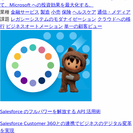
て、Microsoft への投資効果を最大化する。
業種
金融サービス
製造
小売
保険
ヘルスケア
通信・メディア
課題
レガシーシステムのモダナイゼーション
クラウドへの移
行
ビジネスオートメーション
単一の顧客ビュー
Salesforce のフルパワーを解放する API 活用術
Salesforce Customer 360との連携でビジネスのデジタル変革
を実現