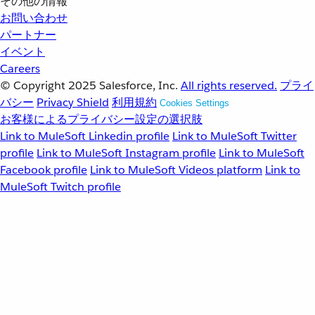
その他の情報
お問い合わせ
パートナー
イベント
Careers
© Copyright 2025
Salesforce, Inc.
All rights reserved.
プライ
バシー
Privacy Shield
利用規約
Cookies Settings
お客様によるプライバシー設定の選択肢
Link to MuleSoft Linkedin profile
Link to MuleSoft Twitter
profile
Link to MuleSoft Instagram profile
Link to MuleSoft
Facebook profile
Link to MuleSoft Videos platform
Link to
MuleSoft Twitch profile