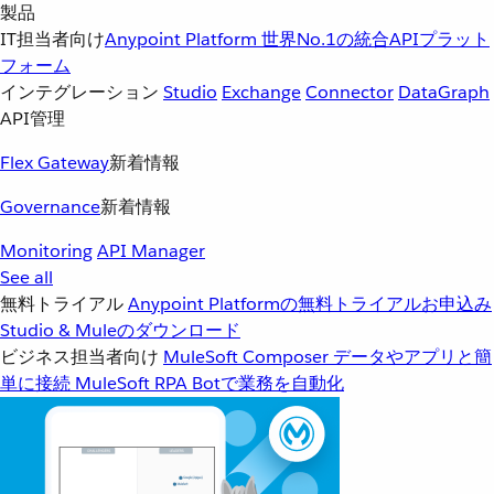
製品
IT担当者向け
Anypoint Platform
世界No.1の統合APIプラット
フォーム
インテグレーション
Studio
Exchange
Connector
DataGraph
API管理
Flex Gateway
新着情報
Governance
新着情報
Monitoring
API Manager
See all
無料トライアル
Anypoint Platformの無料トライアルお申込み
Studio & Muleのダウンロード
ビジネス担当者向け
MuleSoft Composer
データやアプリと簡
単に接続
MuleSoft RPA
Botで業務を自動化