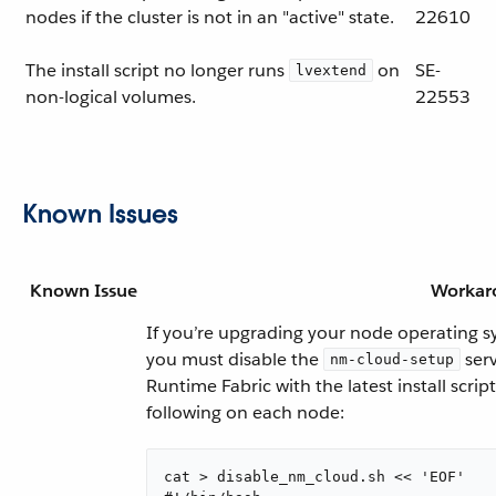
nodes if the cluster is not in an "active" state.
22610
The install script no longer runs
on
SE-
lvextend
non-logical volumes.
22553
Known Issues
Known Issue
Workar
If you’re upgrading your node operating 
you must disable the
serv
nm-cloud-setup
Runtime Fabric with the latest install scrip
following on each node:
cat > disable_nm_cloud.sh << 'EOF'
