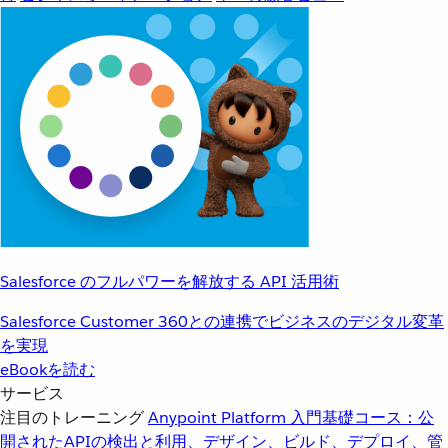
Salesforce のフルパワーを解放する API 活用術
Salesforce Customer 360との連携でビジネスのデジタル変革
を実現
eBookを読む
サービス
注目のトレーニング
Anypoint Platform 入門
基礎コース：公
開されたAPIの検出と利用、デザイン、ビルド、デプロイ、管