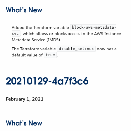
What’s New
Added the Terraform variable
block-aws-metadata-
, which allows or blocks access to the AWS Instance
svc
Metadata Service (IMDS).
The Terraform variable
now has a
disable_selinux
default value of
.
true
20210129-4a7f3c6
February 1, 2021
What’s New