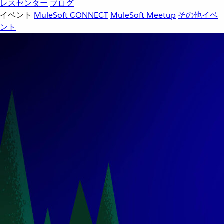
レスセンター
ブログ
イベント
MuleSoft CONNECT
MuleSoft Meetup
その他イベ
ント