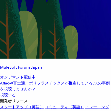
MuleSoft Forum Japan
オンデマンド配信中
Aflacや富士通、ポリプラスチックスが推進しているDXの事例
を視聴しませんか？
視聴する
開発者リソース
スタートアップ（英語）
コミュニティ（英語）
トレーニング