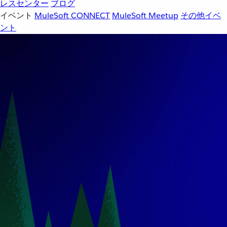
レスセンター
ブログ
イベント
MuleSoft CONNECT
MuleSoft Meetup
その他イベ
ント