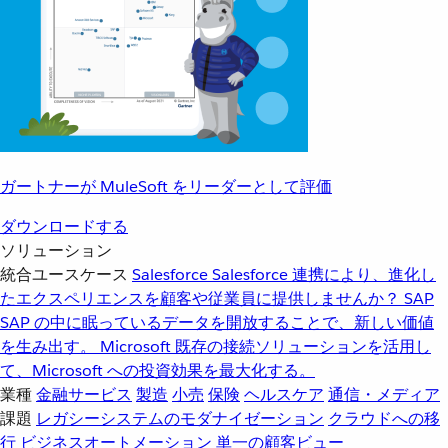
ガートナーが MuleSoft をリーダーとして評価
ダウンロードする
ソリューション
統合ユースケース
Salesforce
Salesforce 連携により、進化し
たエクスペリエンスを顧客や従業員に提供しませんか？
SAP
SAP の中に眠っているデータを開放することで、新しい価値
を生み出す。
Microsoft
既存の接続ソリューションを活用し
て、Microsoft への投資効果を最大化する。
業種
金融サービス
製造
小売
保険
ヘルスケア
通信・メディア
課題
レガシーシステムのモダナイゼーション
クラウドへの移
行
ビジネスオートメーション
単一の顧客ビュー