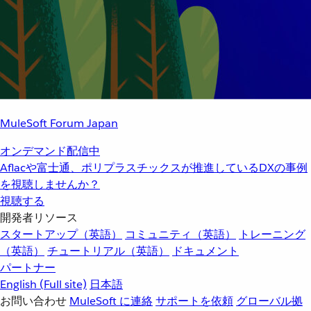
MuleSoft Forum Japan
オンデマンド配信中
Aflacや富士通、ポリプラスチックスが推進しているDXの事例
を視聴しませんか？
視聴する
開発者リソース
スタートアップ（英語）
コミュニティ（英語）
トレーニング
（英語）
チュートリアル（英語）
ドキュメント
パートナー
English
(Full site)
日本語
お問い合わせ
MuleSoft に連絡
サポートを依頼
グローバル拠