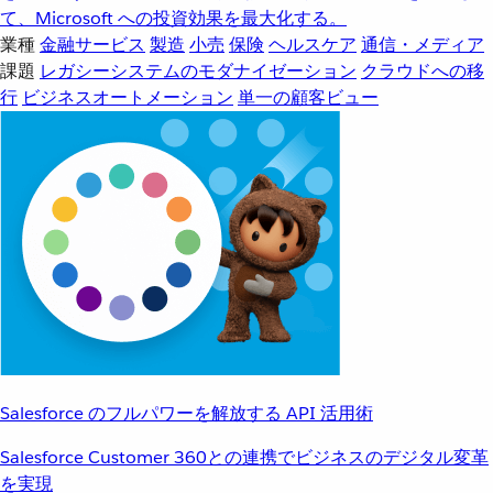
て、Microsoft への投資効果を最大化する。
業種
金融サービス
製造
小売
保険
ヘルスケア
通信・メディア
課題
レガシーシステムのモダナイゼーション
クラウドへの移
行
ビジネスオートメーション
単一の顧客ビュー
Salesforce のフルパワーを解放する API 活用術
Salesforce Customer 360との連携でビジネスのデジタル変革
を実現