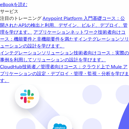
eBookを読む
サービス
注目のトレーニング
Anypoint Platform 入門
基礎コース：公
開されたAPIの検出と利用、デザイン、ビルド、デプロイ、管
理を学びます。
アプリケーションネットワーク
技術者向けコ
ース：機能要件と非機能要件を満たすインテグレーションソリ
ューションの設計を学びます。
インテグレーションソリューション
技術者向けコース：実際の
事例を利用してソリューションの設計を学びます。
CloudHub
技術者／管理者向けコース：クラウド上で Mule ア
プリケーションの設定・デプロイ・管理・監視・分析を学びま
す。