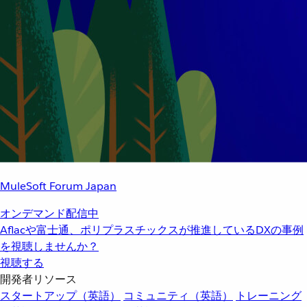
MuleSoft Forum Japan
オンデマンド配信中
Aflacや富士通、ポリプラスチックスが推進しているDXの事例
を視聴しませんか？
視聴する
開発者リソース
スタートアップ（英語）
コミュニティ（英語）
トレーニング