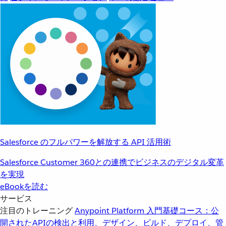
Salesforce のフルパワーを解放する API 活用術
Salesforce Customer 360との連携でビジネスのデジタル変革
を実現
eBookを読む
サービス
注目のトレーニング
Anypoint Platform 入門
基礎コース：公
開されたAPIの検出と利用、デザイン、ビルド、デプロイ、管