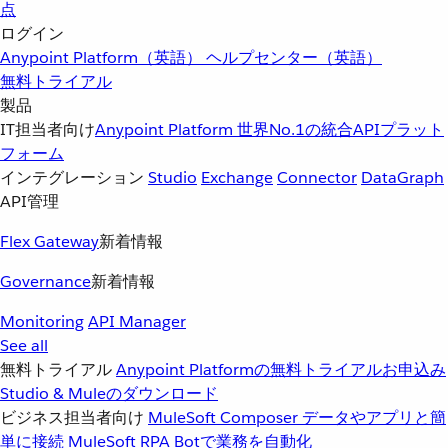
点
ログイン
Anypoint Platform（英語）
ヘルプセンター（英語）
無料トライアル
製品
IT担当者向け
Anypoint Platform
世界No.1の統合APIプラット
フォーム
インテグレーション
Studio
Exchange
Connector
DataGraph
API管理
Flex Gateway
新着情報
Governance
新着情報
Monitoring
API Manager
See all
無料トライアル
Anypoint Platformの無料トライアルお申込み
Studio & Muleのダウンロード
ビジネス担当者向け
MuleSoft Composer
データやアプリと簡
単に接続
MuleSoft RPA
Botで業務を自動化