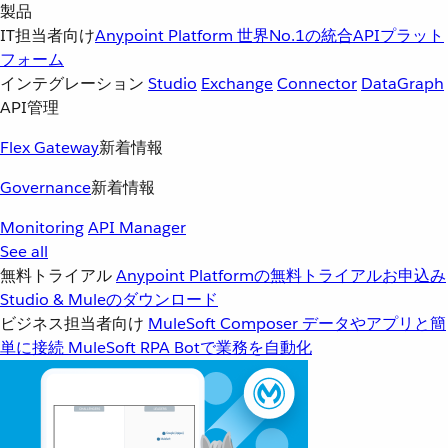
製品
IT担当者向け
Anypoint Platform
世界No.1の統合APIプラット
フォーム
インテグレーション
Studio
Exchange
Connector
DataGraph
API管理
Flex Gateway
新着情報
Governance
新着情報
Monitoring
API Manager
See all
無料トライアル
Anypoint Platformの無料トライアルお申込み
Studio & Muleのダウンロード
ビジネス担当者向け
MuleSoft Composer
データやアプリと簡
単に接続
MuleSoft RPA
Botで業務を自動化