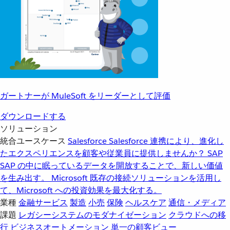
ガートナーが MuleSoft をリーダーとして評価
ダウンロードする
ソリューション
統合ユースケース
Salesforce
Salesforce 連携により、進化し
たエクスペリエンスを顧客や従業員に提供しませんか？
SAP
SAP の中に眠っているデータを開放することで、新しい価値
を生み出す。
Microsoft
既存の接続ソリューションを活用し
て、Microsoft への投資効果を最大化する。
業種
金融サービス
製造
小売
保険
ヘルスケア
通信・メディア
課題
レガシーシステムのモダナイゼーション
クラウドへの移
行
ビジネスオートメーション
単一の顧客ビュー