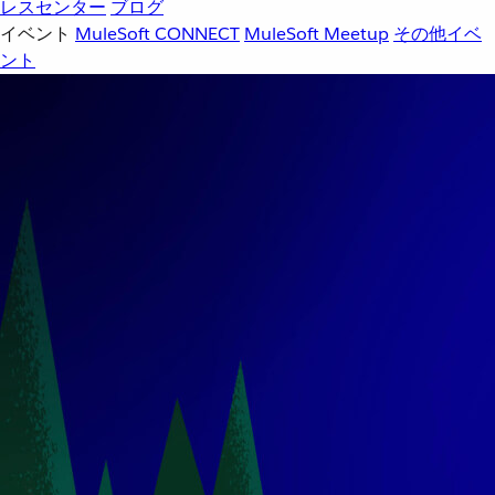
レスセンター
ブログ
イベント
MuleSoft CONNECT
MuleSoft Meetup
その他イベ
ント