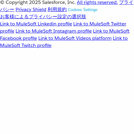
© Copyright 2025
Salesforce, Inc.
All rights reserved.
プライ
バシー
Privacy Shield
利用規約
Cookies Settings
お客様によるプライバシー設定の選択肢
Link to MuleSoft Linkedin profile
Link to MuleSoft Twitter
profile
Link to MuleSoft Instagram profile
Link to MuleSoft
Facebook profile
Link to MuleSoft Videos platform
Link to
MuleSoft Twitch profile