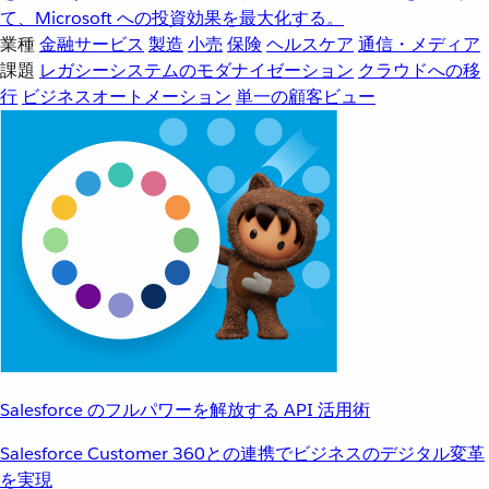
て、Microsoft への投資効果を最大化する。
業種
金融サービス
製造
小売
保険
ヘルスケア
通信・メディア
課題
レガシーシステムのモダナイゼーション
クラウドへの移
行
ビジネスオートメーション
単一の顧客ビュー
Salesforce のフルパワーを解放する API 活用術
Salesforce Customer 360との連携でビジネスのデジタル変革
を実現