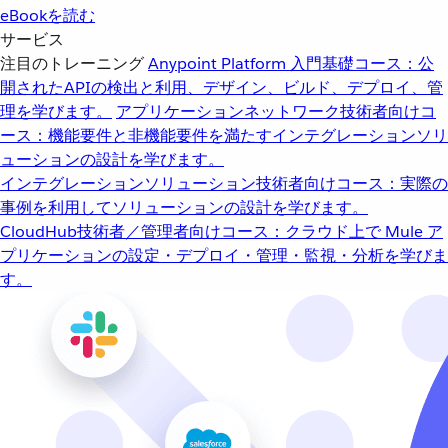
eBookを読む
サービス
注目のトレーニング
Anypoint Platform 入門
基礎コース：公
開されたAPIの検出と利用、デザイン、ビルド、デプロイ、管
理を学びます。
アプリケーションネットワーク
技術者向けコ
ース：機能要件と非機能要件を満たすインテグレーションソリ
ューションの設計を学びます。
インテグレーションソリューション
技術者向けコース：実際の
事例を利用してソリューションの設計を学びます。
CloudHub
技術者／管理者向けコース：クラウド上で Mule ア
プリケーションの設定・デプロイ・管理・監視・分析を学びま
す。