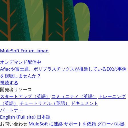
MuleSoft Forum Japan
オンデマンド配信中
Aflacや富士通、ポリプラスチックスが推進しているDXの事例
を視聴しませんか？
視聴する
開発者リソース
スタートアップ（英語）
コミュニティ（英語）
トレーニング
（英語）
チュートリアル（英語）
ドキュメント
パートナー
English
(Full site)
日本語
お問い合わせ
MuleSoft に連絡
サポートを依頼
グローバル拠