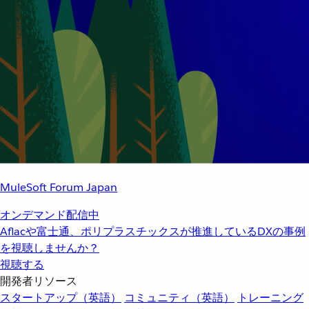
MuleSoft Forum Japan
オンデマンド配信中
Aflacや富士通、ポリプラスチックスが推進しているDXの事例
を視聴しませんか？
視聴する
開発者リソース
スタートアップ（英語）
コミュニティ（英語）
トレーニング