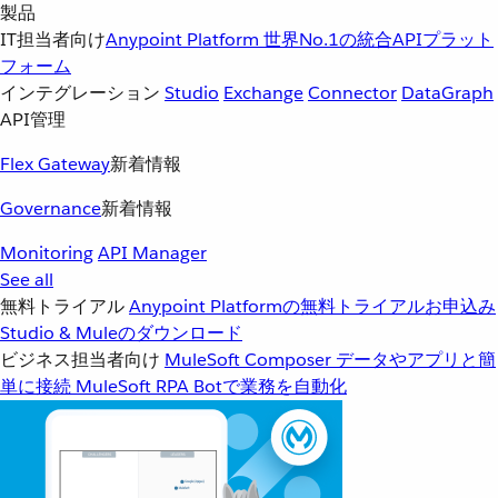
製品
IT担当者向け
Anypoint Platform
世界No.1の統合APIプラット
フォーム
インテグレーション
Studio
Exchange
Connector
DataGraph
API管理
Flex Gateway
新着情報
Governance
新着情報
Monitoring
API Manager
See all
無料トライアル
Anypoint Platformの無料トライアルお申込み
Studio & Muleのダウンロード
ビジネス担当者向け
MuleSoft Composer
データやアプリと簡
単に接続
MuleSoft RPA
Botで業務を自動化