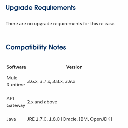
Upgrade Requirements
There are no upgrade requirements for this release.
Compatibility Notes
Software
Version
Mule
3.6.x, 3.7.x, 3.8.x, 3.9.x
Runtime
API
2.x and above
Gateway
Java
JRE 1.7.0, 1.8.0 [Oracle, IBM, OpenJDK]