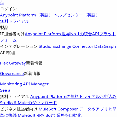
点
ログイン
Anypoint Platform（英語）
ヘルプセンター（英語）
無料トライアル
製品
IT担当者向け
Anypoint Platform
世界No.1の統合APIプラット
フォーム
インテグレーション
Studio
Exchange
Connector
DataGraph
API管理
Flex Gateway
新着情報
Governance
新着情報
Monitoring
API Manager
See all
無料トライアル
Anypoint Platformの無料トライアルお申込み
Studio & Muleのダウンロード
ビジネス担当者向け
MuleSoft Composer
データやアプリと簡
単に接続
MuleSoft RPA
Botで業務を自動化