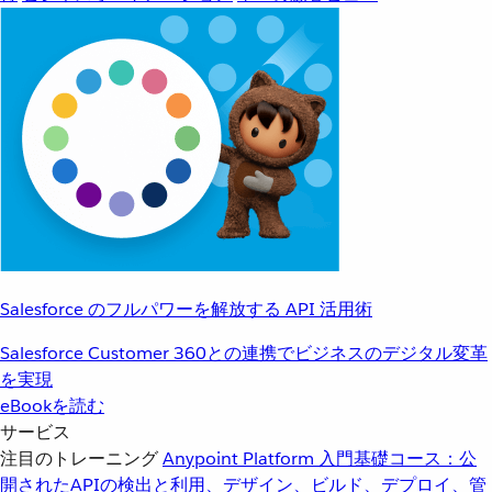
Salesforce のフルパワーを解放する API 活用術
Salesforce Customer 360との連携でビジネスのデジタル変革
を実現
eBookを読む
サービス
注目のトレーニング
Anypoint Platform 入門
基礎コース：公
開されたAPIの検出と利用、デザイン、ビルド、デプロイ、管