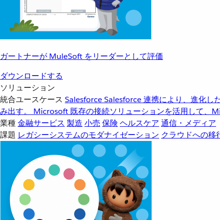
ガートナーが MuleSoft をリーダーとして評価
ダウンロードする
ソリューション
統合ユースケース
Salesforce
Salesforce 連携により、
み出す。
Microsoft
既存の接続ソリューションを活用して、Mic
業種
金融サービス
製造
小売
保険
ヘルスケア
通信・メディア
課題
レガシーシステムのモダナイゼーション
クラウドへの移