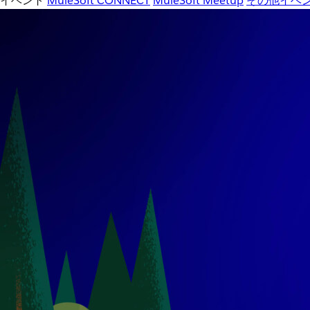
イベント
MuleSoft CONNECT
MuleSoft Meetup
その他イベ