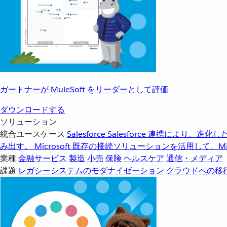
ガートナーが MuleSoft をリーダーとして評価
ダウンロードする
ソリューション
統合ユースケース
Salesforce
Salesforce 連携により、
み出す。
Microsoft
既存の接続ソリューションを活用して、Mic
業種
金融サービス
製造
小売
保険
ヘルスケア
通信・メディア
課題
レガシーシステムのモダナイゼーション
クラウドへの移