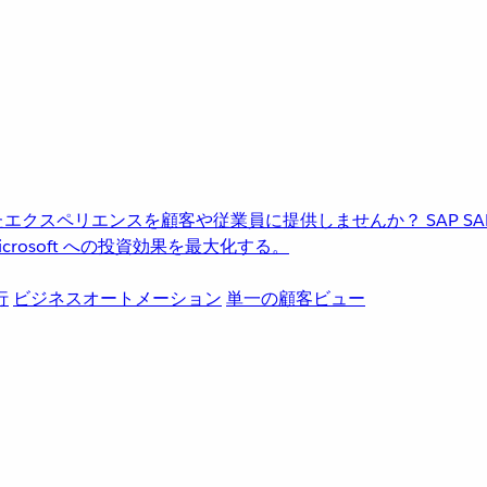
進化したエクスペリエンスを顧客や従業員に提供しませんか？
SAP
S
rosoft への投資効果を最大化する。
行
ビジネスオートメーション
単一の顧客ビュー