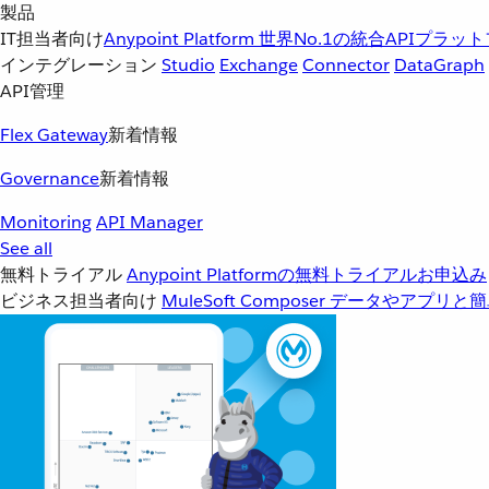
製品
IT担当者向け
Anypoint Platform
世界No.1の統合APIプラッ
インテグレーション
Studio
Exchange
Connector
DataGraph
API管理
Flex Gateway
新着情報
Governance
新着情報
Monitoring
API Manager
See all
無料トライアル
Anypoint Platformの無料トライアルお申込み
ビジネス担当者向け
MuleSoft Composer
データやアプリと簡