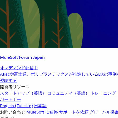
MuleSoft Forum Japan
オンデマンド配信中
Aflacや富士通、ポリプラスチックスが推進しているDXの事
視聴する
開発者リソース
スタートアップ（英語）
コミュニティ（英語）
トレーニング
パートナー
English
(Full site)
日本語
お問い合わせ
MuleSoft に連絡
サポートを依頼
グローバル拠