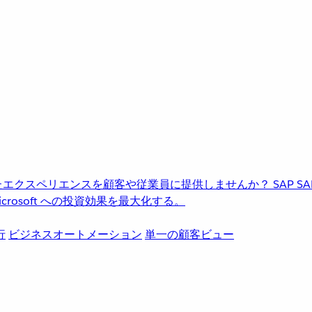
進化したエクスペリエンスを顧客や従業員に提供しませんか？
SAP
S
rosoft への投資効果を最大化する。
行
ビジネスオートメーション
単一の顧客ビュー