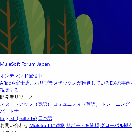
MuleSoft Forum Japan
オンデマンド配信中
Aflacや富士通、ポリプラスチックスが推進しているDXの事
視聴する
開発者リソース
スタートアップ（英語）
コミュニティ（英語）
トレーニング
パートナー
English
(Full site)
日本語
お問い合わせ
MuleSoft に連絡
サポートを依頼
グローバル拠