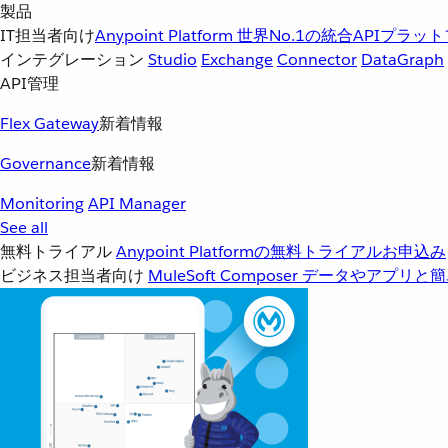
製品
IT担当者向け
Anypoint Platform
世界No.1の統合APIプラッ
インテグレーション
Studio
Exchange
Connector
DataGraph
API管理
Flex Gateway
新着情報
Governance
新着情報
Monitoring
API Manager
See all
無料トライアル
Anypoint Platformの無料トライアルお申込み
ビジネス担当者向け
MuleSoft Composer
データやアプリと簡