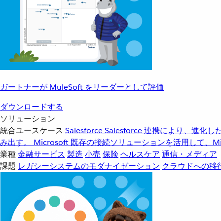
ガートナーが MuleSoft をリーダーとして評価
ダウンロードする
ソリューション
統合ユースケース
Salesforce
Salesforce 連携により、
み出す。
Microsoft
既存の接続ソリューションを活用して、Mic
業種
金融サービス
製造
小売
保険
ヘルスケア
通信・メディア
課題
レガシーシステムのモダナイゼーション
クラウドへの移