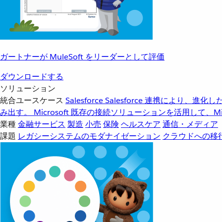
ガートナーが MuleSoft をリーダーとして評価
ダウンロードする
ソリューション
統合ユースケース
Salesforce
Salesforce 連携により、
み出す。
Microsoft
既存の接続ソリューションを活用して、Mic
業種
金融サービス
製造
小売
保険
ヘルスケア
通信・メディア
課題
レガシーシステムのモダナイゼーション
クラウドへの移