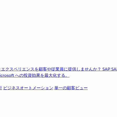
進化したエクスペリエンスを顧客や従業員に提供しませんか？
SAP
S
rosoft への投資効果を最大化する。
行
ビジネスオートメーション
単一の顧客ビュー