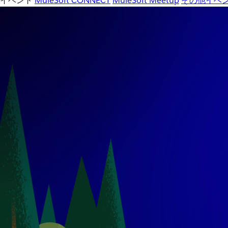
イベント
MuleSoft CONNECT
MuleSoft Meetup
その他イベ