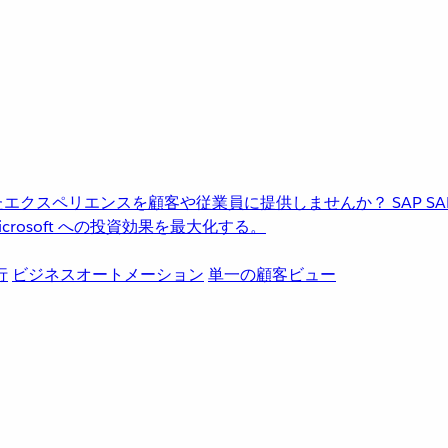
進化したエクスペリエンスを顧客や従業員に提供しませんか？
SAP
S
rosoft への投資効果を最大化する。
行
ビジネスオートメーション
単一の顧客ビュー