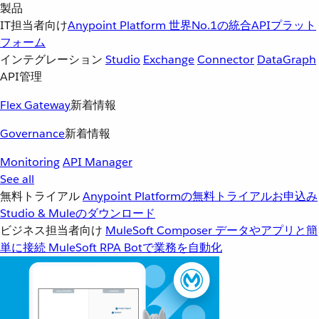
製品
IT担当者向け
Anypoint Platform
世界No.1の統合APIプラット
フォーム
インテグレーション
Studio
Exchange
Connector
DataGraph
API管理
Flex Gateway
新着情報
Governance
新着情報
Monitoring
API Manager
See all
無料トライアル
Anypoint Platformの無料トライアルお申込み
Studio & Muleのダウンロード
ビジネス担当者向け
MuleSoft Composer
データやアプリと簡
単に接続
MuleSoft RPA
Botで業務を自動化