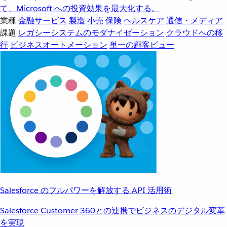
て、Microsoft への投資効果を最大化する。
業種
金融サービス
製造
小売
保険
ヘルスケア
通信・メディア
課題
レガシーシステムのモダナイゼーション
クラウドへの移
行
ビジネスオートメーション
単一の顧客ビュー
Salesforce のフルパワーを解放する API 活用術
Salesforce Customer 360との連携でビジネスのデジタル変革
を実現