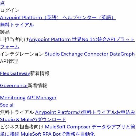
点
ログイン
Anypoint Platform（英語）
ヘルプセンター（英語）
無料トライアル
製品
IT担当者向け
Anypoint Platform
世界No.1の統合APIプラット
フォーム
インテグレーション
Studio
Exchange
Connector
DataGraph
API管理
Flex Gateway
新着情報
Governance
新着情報
Monitoring
API Manager
See all
無料トライアル
Anypoint Platformの無料トライアルお申込み
Studio & Muleのダウンロード
ビジネス担当者向け
MuleSoft Composer
データやアプリと簡
単に接続
MuleSoft RPA
Botで業務を自動化