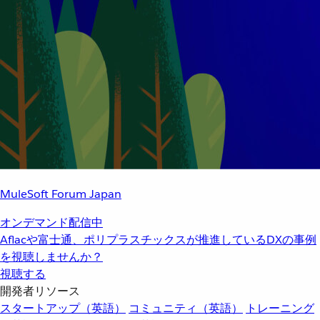
MuleSoft Forum Japan
オンデマンド配信中
Aflacや富士通、ポリプラスチックスが推進しているDXの事例
を視聴しませんか？
視聴する
開発者リソース
スタートアップ（英語）
コミュニティ（英語）
トレーニング