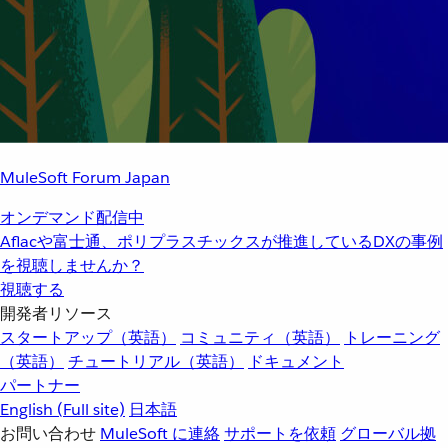
MuleSoft Forum Japan
オンデマンド配信中
Aflacや富士通、ポリプラスチックスが推進しているDXの事例
を視聴しませんか？
視聴する
開発者リソース
スタートアップ（英語）
コミュニティ（英語）
トレーニング
（英語）
チュートリアル（英語）
ドキュメント
パートナー
English
(Full site)
日本語
お問い合わせ
MuleSoft に連絡
サポートを依頼
グローバル拠