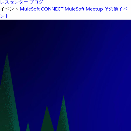
レスセンター
ブログ
イベント
MuleSoft CONNECT
MuleSoft Meetup
その他イベ
ント