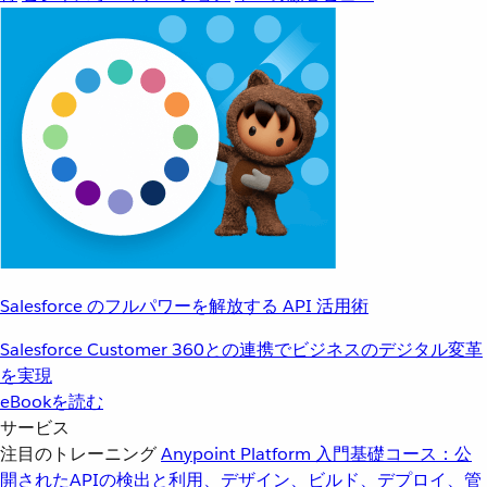
Salesforce のフルパワーを解放する API 活用術
Salesforce Customer 360との連携でビジネスのデジタル変革
を実現
eBookを読む
サービス
注目のトレーニング
Anypoint Platform 入門
基礎コース：公
開されたAPIの検出と利用、デザイン、ビルド、デプロイ、管