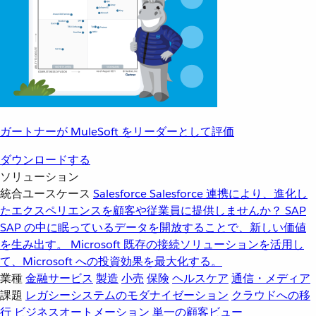
ガートナーが MuleSoft をリーダーとして評価
ダウンロードする
ソリューション
統合ユースケース
Salesforce
Salesforce 連携により、進化し
たエクスペリエンスを顧客や従業員に提供しませんか？
SAP
SAP の中に眠っているデータを開放することで、新しい価値
を生み出す。
Microsoft
既存の接続ソリューションを活用し
て、Microsoft への投資効果を最大化する。
業種
金融サービス
製造
小売
保険
ヘルスケア
通信・メディア
課題
レガシーシステムのモダナイゼーション
クラウドへの移
行
ビジネスオートメーション
単一の顧客ビュー