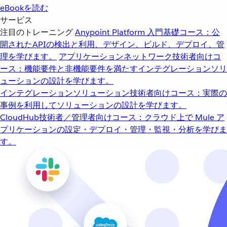
eBookを読む
サービス
注目のトレーニング
Anypoint Platform 入門
基礎コース：公
開されたAPIの検出と利用、デザイン、ビルド、デプロイ、管
理を学びます。
アプリケーションネットワーク
技術者向けコ
ース：機能要件と非機能要件を満たすインテグレーションソリ
ューションの設計を学びます。
インテグレーションソリューション
技術者向けコース：実際の
事例を利用してソリューションの設計を学びます。
CloudHub
技術者／管理者向けコース：クラウド上で Mule ア
プリケーションの設定・デプロイ・管理・監視・分析を学びま
す。