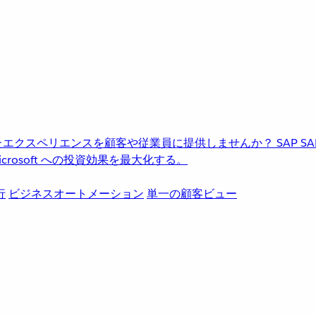
進化したエクスペリエンスを顧客や従業員に提供しませんか？
SAP
S
rosoft への投資効果を最大化する。
行
ビジネスオートメーション
単一の顧客ビュー