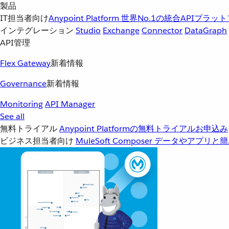
製品
IT担当者向け
Anypoint Platform
世界No.1の統合APIプラッ
インテグレーション
Studio
Exchange
Connector
DataGraph
API管理
Flex Gateway
新着情報
Governance
新着情報
Monitoring
API Manager
See all
無料トライアル
Anypoint Platformの無料トライアルお申込み
ビジネス担当者向け
MuleSoft Composer
データやアプリと簡