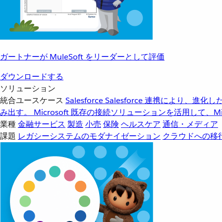
ガートナーが MuleSoft をリーダーとして評価
ダウンロードする
ソリューション
統合ユースケース
Salesforce
Salesforce 連携により、
み出す。
Microsoft
既存の接続ソリューションを活用して、Mic
業種
金融サービス
製造
小売
保険
ヘルスケア
通信・メディア
課題
レガシーシステムのモダナイゼーション
クラウドへの移