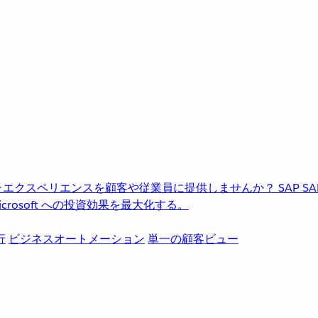
進化したエクスペリエンスを顧客や従業員に提供しませんか？
SAP
S
rosoft への投資効果を最大化する。
行
ビジネスオートメーション
単一の顧客ビュー