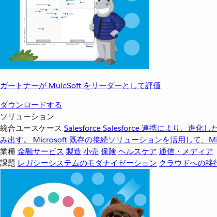
ガートナーが MuleSoft をリーダーとして評価
ダウンロードする
ソリューション
統合ユースケース
Salesforce
Salesforce 連携により、
み出す。
Microsoft
既存の接続ソリューションを活用して、Mic
業種
金融サービス
製造
小売
保険
ヘルスケア
通信・メディア
課題
レガシーシステムのモダナイゼーション
クラウドへの移