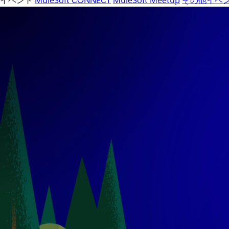
イベント
MuleSoft CONNECT
MuleSoft Meetup
その他イベ