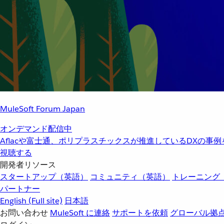
MuleSoft Forum Japan
オンデマンド配信中
Aflacや富士通、ポリプラスチックスが推進しているDXの事
視聴する
開発者リソース
スタートアップ（英語）
コミュニティ（英語）
トレーニング
パートナー
English
(Full site)
日本語
お問い合わせ
MuleSoft に連絡
サポートを依頼
グローバル拠