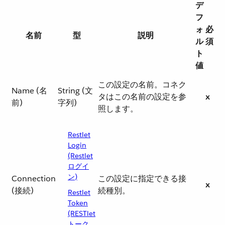
デ
フ
ォ
必
名前
型
説明
ル
須
ト
値
この設定の名前。コネク
Name (名
String (文
タはこの名前の設定を参
x
前)
字列)
照します。
Restlet
Login
(Restlet
ログイ
ン)
Connection
この設定に指定できる接
x
(接続)
続種別。
Restlet
Token
(RESTlet
トーク