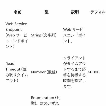
名前
型
説明
デフォル
Web Service
Endpoint
Web サービ
(Web サービ
String (文字列)
スエンドポイ
スエンドポイ
ント。
ント)
クライアント
Read
がタイムアウ
Timeout (読
トするまで応
Number (数値)
60000
み取りタイム
答を待機する
アウト)
時間を指定し
ます。
Enumeration (列
挙)。次のいずれ