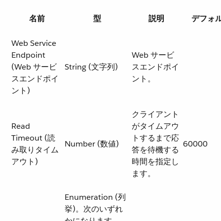
名前
型
説明
デフォ
Web Service
Endpoint
Web サービ
(Web サービ
String (文字列)
スエンドポイ
スエンドポイ
ント。
ント)
クライアント
Read
がタイムアウ
Timeout (読
トするまで応
Number (数値)
60000
み取りタイム
答を待機する
アウト)
時間を指定し
ます。
Enumeration (列
挙)。次のいずれ
かになります。