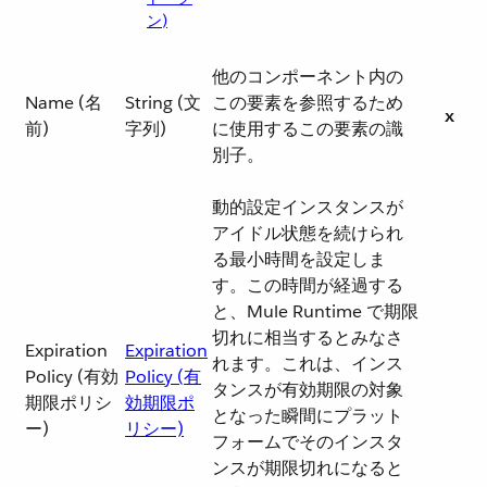
ン)
他のコンポーネント内の
Name (名
String (文
この要素を参照するため
x
前)
字列)
に使用するこの要素の識
別子。
動的設定インスタンスが
アイドル状態を続けられ
る最小時間を設定しま
す。この時間が経過する
と、Mule Runtime で期限
切れに相当するとみなさ
Expiration
Expiration
れます。これは、インス
Policy (有効
Policy (有
タンスが有効期限の対象
期限ポリシ
効期限ポ
となった瞬間にプラット
ー)
リシー)
フォームでそのインスタ
ンスが期限切れになると