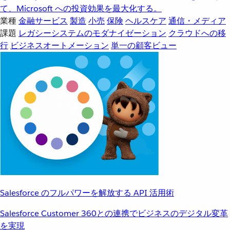
て、Microsoft への投資効果を最大化する。
業種
金融サービス
製造
小売
保険
ヘルスケア
通信・メディア
課題
レガシーシステムのモダナイゼーション
クラウドへの移
行
ビジネスオートメーション
単一の顧客ビュー
Salesforce のフルパワーを解放する API 活用術
Salesforce Customer 360との連携でビジネスのデジタル変革
を実現