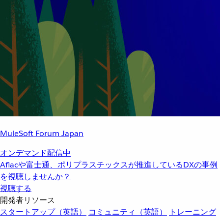
MuleSoft Forum Japan
オンデマンド配信中
Aflacや富士通、ポリプラスチックスが推進しているDXの事例
を視聴しませんか？
視聴する
開発者リソース
スタートアップ（英語）
コミュニティ（英語）
トレーニング