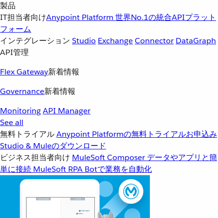
製品
IT担当者向け
Anypoint Platform
世界No.1の統合APIプラット
フォーム
インテグレーション
Studio
Exchange
Connector
DataGraph
API管理
Flex Gateway
新着情報
Governance
新着情報
Monitoring
API Manager
See all
無料トライアル
Anypoint Platformの無料トライアルお申込み
Studio & Muleのダウンロード
ビジネス担当者向け
MuleSoft Composer
データやアプリと簡
単に接続
MuleSoft RPA
Botで業務を自動化