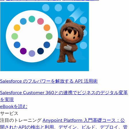
Salesforce のフルパワーを解放する API 活用術
Salesforce Customer 360との連携でビジネスのデジタル変革
を実現
eBookを読む
サービス
注目のトレーニング
Anypoint Platform 入門
基礎コース：公
開されたAPIの検出と利用、デザイン、ビルド、デプロイ、管