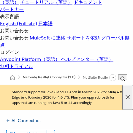
（英語）
チュートリアル（英語）
ドキュメント
パートナー
表示言語
English
(Full site)
日本語
お問い合わせ
お問い合わせ
MuleSoft に連絡
サポートを依頼
グローバル拠
点
ログイン
Anypoint Platform（英語）
ヘルプセンター（英語）
無料トライアル
NetSuite Restlet Connector
(1.0)
NetSuite Restlet Connect
Standard support for Java 8 and 11 ends in March 2025 for Mule 4.8
Edge and February 2026 for 4.6 LTS. Plan your upgrade path for
apps that are running on Java 8 or 11 accordingly.
All Connectors