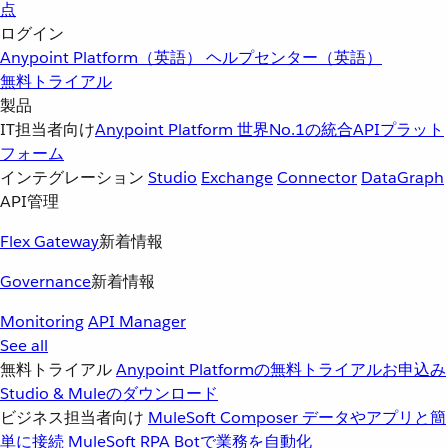
点
ログイン
Anypoint Platform（英語）
ヘルプセンター（英語）
無料トライアル
製品
IT担当者向け
Anypoint Platform
世界No.1の統合APIプラット
フォーム
インテグレーション
Studio
Exchange
Connector
DataGraph
API管理
Flex Gateway
新着情報
Governance
新着情報
Monitoring
API Manager
See all
無料トライアル
Anypoint Platformの無料トライアルお申込み
Studio & Muleのダウンロード
ビジネス担当者向け
MuleSoft Composer
データやアプリと簡
単に接続
MuleSoft RPA
Botで業務を自動化