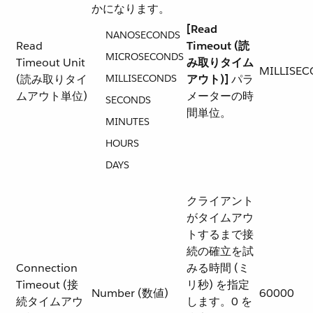
かになります。
[Read
NANOSECONDS
Read
Timeout (読
MICROSECONDS
Timeout Unit
み取りタイム
MILLISE
(読み取りタイ
MILLISECONDS
アウト)]
​ パラ
ムアウト単位)
メーターの時
SECONDS
間単位。
MINUTES
HOURS
DAYS
クライアント
がタイムアウ
トするまで接
続の確立を試
Connection
みる時間 (ミ
Timeout (接
リ秒) を指定
Number (数値)
60000
続タイムアウ
します。0 を