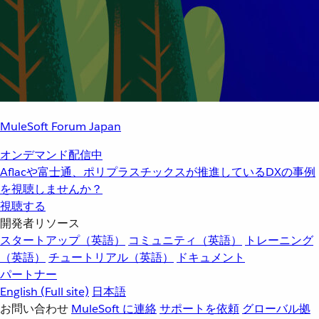
MuleSoft Forum Japan
オンデマンド配信中
Aflacや富士通、ポリプラスチックスが推進しているDXの事例
を視聴しませんか？
視聴する
開発者リソース
スタートアップ（英語）
コミュニティ（英語）
トレーニング
（英語）
チュートリアル（英語）
ドキュメント
パートナー
English
(Full site)
日本語
お問い合わせ
MuleSoft に連絡
サポートを依頼
グローバル拠