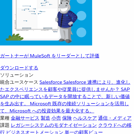
ガートナーが MuleSoft をリーダーとして評価
ダウンロードする
ソリューション
統合ユースケース
Salesforce
Salesforce 連携により、進化し
たエクスペリエンスを顧客や従業員に提供しませんか？
SAP
SAP の中に眠っているデータを開放することで、新しい価値
を生み出す。
Microsoft
既存の接続ソリューションを活用し
て、Microsoft への投資効果を最大化する。
業種
金融サービス
製造
小売
保険
ヘルスケア
通信・メディア
課題
レガシーシステムのモダナイゼーション
クラウドへの移
行
ビジネスオートメーション
単一の顧客ビュー