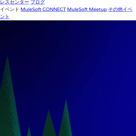
レスセンター
ブログ
イベント
MuleSoft CONNECT
MuleSoft Meetup
その他イベ
ント