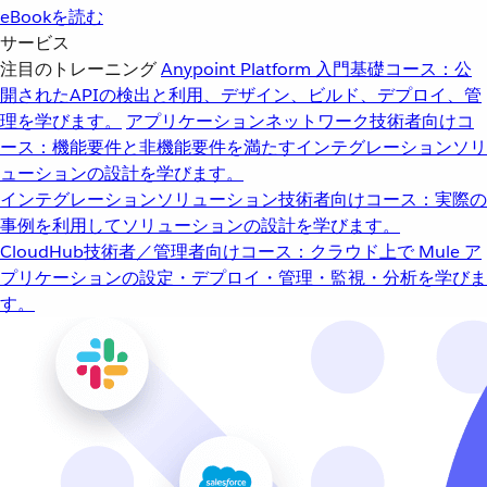
eBookを読む
サービス
注目のトレーニング
Anypoint Platform 入門
基礎コース：公
開されたAPIの検出と利用、デザイン、ビルド、デプロイ、管
理を学びます。
アプリケーションネットワーク
技術者向けコ
ース：機能要件と非機能要件を満たすインテグレーションソリ
ューションの設計を学びます。
インテグレーションソリューション
技術者向けコース：実際の
事例を利用してソリューションの設計を学びます。
CloudHub
技術者／管理者向けコース：クラウド上で Mule ア
プリケーションの設定・デプロイ・管理・監視・分析を学びま
す。