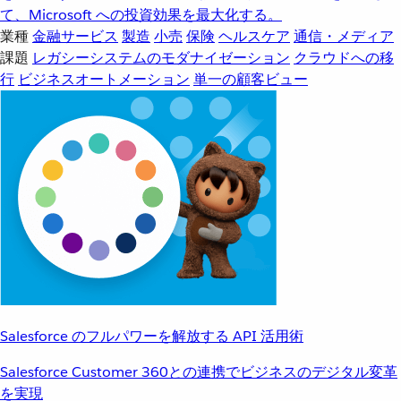
て、Microsoft への投資効果を最大化する。
業種
金融サービス
製造
小売
保険
ヘルスケア
通信・メディア
課題
レガシーシステムのモダナイゼーション
クラウドへの移
行
ビジネスオートメーション
単一の顧客ビュー
Salesforce のフルパワーを解放する API 活用術
Salesforce Customer 360との連携でビジネスのデジタル変革
を実現