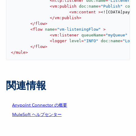
<
http:listener
doc:name
=
"Listener"
<
vm:publish
doc:name
=
"Publish"
conf
<
vm:content
 >
<![CDATA[paylo
</
vm:publish
>
</
flow
>
<
flow
name
=
"vm-listeningFlow"
 >
<
vm:listener
queueName
=
"myQueue"
do
<
logger
level
=
"INFO"
doc:name
=
"Logg
</
flow
>
</
mule
>
関連情報
Anypoint Connector の概要
MuleSoft ヘルプセンター