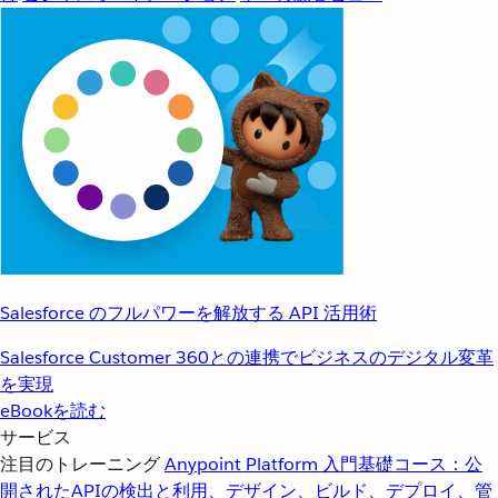
Salesforce のフルパワーを解放する API 活用術
Salesforce Customer 360との連携でビジネスのデジタル変革
を実現
eBookを読む
サービス
注目のトレーニング
Anypoint Platform 入門
基礎コース：公
開されたAPIの検出と利用、デザイン、ビルド、デプロイ、管