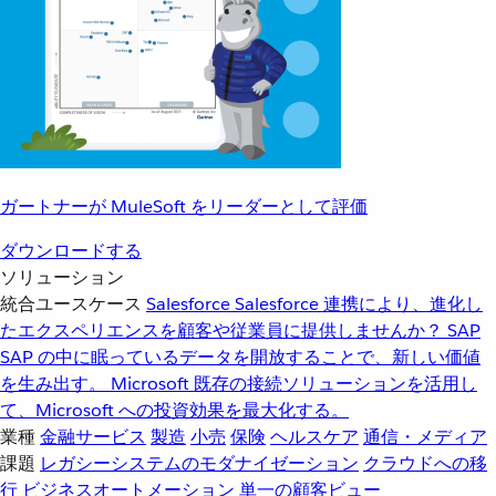
ガートナーが MuleSoft をリーダーとして評価
ダウンロードする
ソリューション
統合ユースケース
Salesforce
Salesforce 連携により、進化し
たエクスペリエンスを顧客や従業員に提供しませんか？
SAP
SAP の中に眠っているデータを開放することで、新しい価値
を生み出す。
Microsoft
既存の接続ソリューションを活用し
て、Microsoft への投資効果を最大化する。
業種
金融サービス
製造
小売
保険
ヘルスケア
通信・メディア
課題
レガシーシステムのモダナイゼーション
クラウドへの移
行
ビジネスオートメーション
単一の顧客ビュー