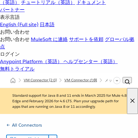
（英語）
チュートリアル（英語）
ドキュメント
パートナー
表示言語
English
(Full site)
日本語
お問い合わせ
お問い合わせ
MuleSoft に連絡
サポートを依頼
グローバル拠
点
ログイン
Anypoint Platform（英語）
ヘルプセンター（英語）
無料トライアル
VM Connector
(2.0)
VM Connector の例
メッセージのパブリ
Standard support for Java 8 and 11 ends in March 2025 for Mule 4.8
Edge and February 2026 for 4.6 LTS. Plan your upgrade path for
apps that are running on Java 8 or 11 accordingly.
All Connectors