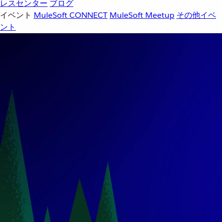
レスセンター
ブログ
イベント
MuleSoft CONNECT
MuleSoft Meetup
その他イベ
ント