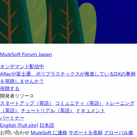
MuleSoft Forum Japan
オンデマンド配信中
Aflacや富士通、ポリプラスチックスが推進しているDXの事例
を視聴しませんか？
視聴する
開発者リソース
スタートアップ（英語）
コミュニティ（英語）
トレーニング
（英語）
チュートリアル（英語）
ドキュメント
パートナー
English
(Full site)
日本語
お問い合わせ
MuleSoft に連絡
サポートを依頼
グローバル拠