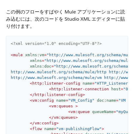
この例のフローをすばやく Mule アプリケーションに読
み込むには、次のコードを Studio XML エディターに貼
り付けます。
<?xml version="1.0" encoding="UTF-8"?>
<
mule
xmlns:vm
=
"http://www.mulesoft.org/schema/mule
xmlns
=
"http://www.mulesoft.org/schema/mule/
xmlns:doc
=
"http://www.mulesoft.org/schema/m
http://www.mulesoft.org/schema/mule/http http://www.
http://www.mulesoft.org/schema/mule/vm http://www.m
<
http:listener-config
name
=
"HTTP_Listener_c
<
http:listener-connection
host
=
"0.0
</
http:listener-config
>
<
vm:config
name
=
"VM_Config"
doc:name
=
"VM Co
<
vm:queues
 >
<
vm:queue
queueName
=
"myQueu
</
vm:queues
>
</
vm:config
>
<
flow
name
=
"vm-publishingFlow"
>