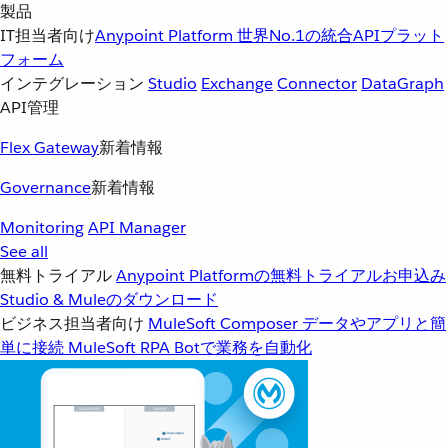
製品
IT担当者向け
Anypoint Platform
世界No.1の統合APIプラット
フォーム
インテグレーション
Studio
Exchange
Connector
DataGraph
API管理
Flex Gateway
新着情報
Governance
新着情報
Monitoring
API Manager
See all
無料トライアル
Anypoint Platformの無料トライアルお申込み
Studio & Muleのダウンロード
ビジネス担当者向け
MuleSoft Composer
データやアプリと簡
単に接続
MuleSoft RPA
Botで業務を自動化