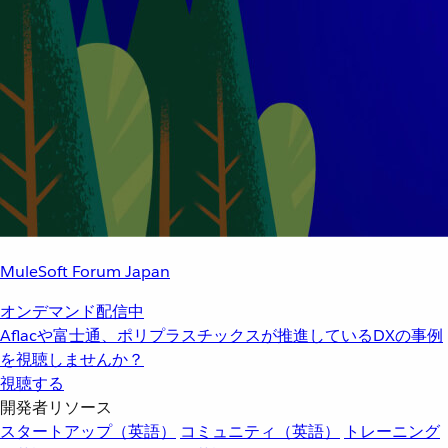
MuleSoft Forum Japan
オンデマンド配信中
Aflacや富士通、ポリプラスチックスが推進しているDXの事例
を視聴しませんか？
視聴する
開発者リソース
スタートアップ（英語）
コミュニティ（英語）
トレーニング