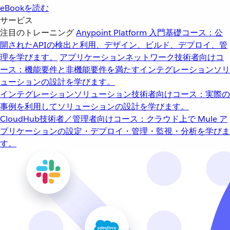
eBookを読む
サービス
注目のトレーニング
Anypoint Platform 入門
基礎コース：公
開されたAPIの検出と利用、デザイン、ビルド、デプロイ、管
理を学びます。
アプリケーションネットワーク
技術者向けコ
ース：機能要件と非機能要件を満たすインテグレーションソリ
ューションの設計を学びます。
インテグレーションソリューション
技術者向けコース：実際の
事例を利用してソリューションの設計を学びます。
CloudHub
技術者／管理者向けコース：クラウド上で Mule ア
プリケーションの設定・デプロイ・管理・監視・分析を学びま
す。