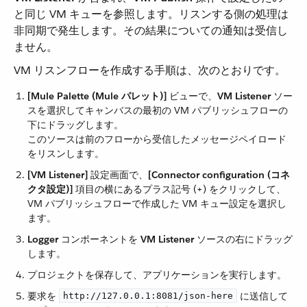
と同じ VM キューを参照します。リスンする側の処理は
非同期で発生します。その結果についての通知は受信し
ません。
VM リスンフローを作成する手順は、次のとおりです。
[Mule Palette (Mule パレット)]
​ ビューで、​
VM Listener
​ ソー
スを選択してキャンバスの最初の VM パブリッシュフローの
下にドラッグします。
このソースは前のフローから受信したメッセージペイロード
をリスンします。
[VM Listener]
​ 設定画面で、​
[Connector configuration (コネ
クタ設定)]
​ 項目の横にあるプラス記号 (+) をクリックして、
VM パブリッシュフローで作成した VM キュー設定を選択し
ます。
Logger
​ コンポーネントを ​
VM Listener
​ ソースの右にドラッグ
します。
プロジェクトを保存して、アプリケーションを実行します。
要求を ​
​ に送信して
http://127.0.0.1:8081/json-here