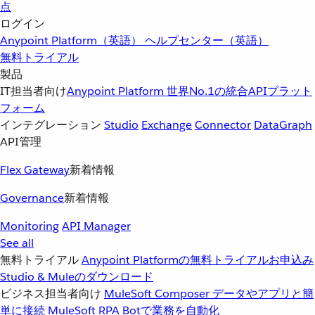
点
ログイン
Anypoint Platform（英語）
ヘルプセンター（英語）
無料トライアル
製品
IT担当者向け
Anypoint Platform
世界No.1の統合APIプラット
フォーム
インテグレーション
Studio
Exchange
Connector
DataGraph
API管理
Flex Gateway
新着情報
Governance
新着情報
Monitoring
API Manager
See all
無料トライアル
Anypoint Platformの無料トライアルお申込み
Studio & Muleのダウンロード
ビジネス担当者向け
MuleSoft Composer
データやアプリと簡
単に接続
MuleSoft RPA
Botで業務を自動化