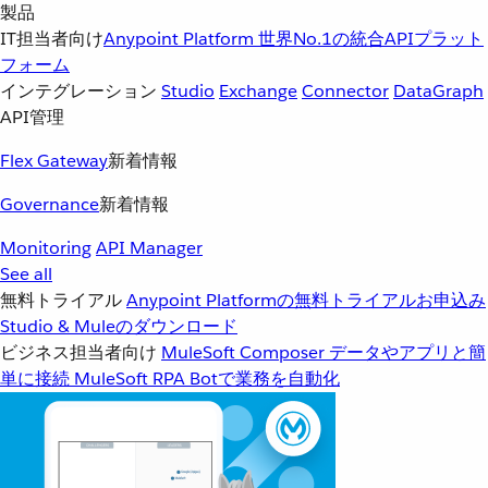
製品
IT担当者向け
Anypoint Platform
世界No.1の統合APIプラット
フォーム
インテグレーション
Studio
Exchange
Connector
DataGraph
API管理
Flex Gateway
新着情報
Governance
新着情報
Monitoring
API Manager
See all
無料トライアル
Anypoint Platformの無料トライアルお申込み
Studio & Muleのダウンロード
ビジネス担当者向け
MuleSoft Composer
データやアプリと簡
単に接続
MuleSoft RPA
Botで業務を自動化