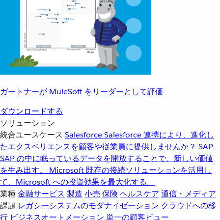
ガートナーが MuleSoft をリーダーとして評価
ダウンロードする
ソリューション
統合ユースケース
Salesforce
Salesforce 連携により、進化し
たエクスペリエンスを顧客や従業員に提供しませんか？
SAP
SAP の中に眠っているデータを開放することで、新しい価値
を生み出す。
Microsoft
既存の接続ソリューションを活用し
て、Microsoft への投資効果を最大化する。
業種
金融サービス
製造
小売
保険
ヘルスケア
通信・メディア
課題
レガシーシステムのモダナイゼーション
クラウドへの移
行
ビジネスオートメーション
単一の顧客ビュー