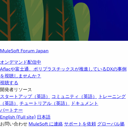
MuleSoft Forum Japan
オンデマンド配信中
Aflacや富士通、ポリプラスチックスが推進しているDXの事例
を視聴しませんか？
視聴する
開発者リソース
スタートアップ（英語）
コミュニティ（英語）
トレーニング
（英語）
チュートリアル（英語）
ドキュメント
パートナー
English
(Full site)
日本語
お問い合わせ
MuleSoft に連絡
サポートを依頼
グローバル拠