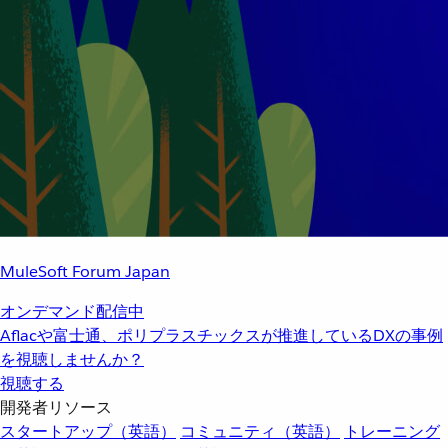
MuleSoft Forum Japan
オンデマンド配信中
Aflacや富士通、ポリプラスチックスが推進しているDXの事例
を視聴しませんか？
視聴する
開発者リソース
スタートアップ（英語）
コミュニティ（英語）
トレーニング