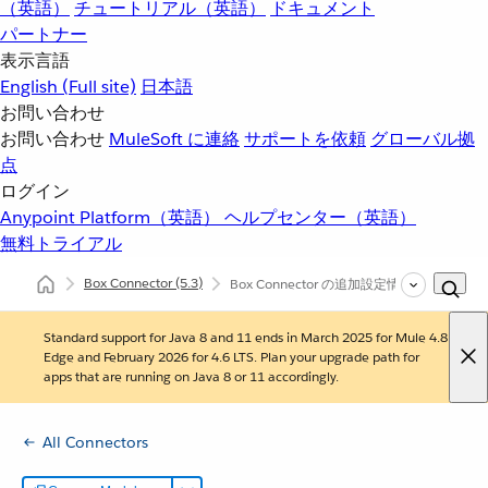
（英語）
チュートリアル（英語）
ドキュメント
パートナー
表示言語
English
(Full site)
日本語
お問い合わせ
お問い合わせ
MuleSoft に連絡
サポートを依頼
グローバル拠
点
ログイン
Anypoint Platform（英語）
ヘルプセンター（英語）
無料トライアル
Box Connector
(5.3)
Box Connector の追加設定情報
Standard support for Java 8 and 11 ends in March 2025 for Mule 4.8
Edge and February 2026 for 4.6 LTS. Plan your upgrade path for
apps that are running on Java 8 or 11 accordingly.
All Connectors