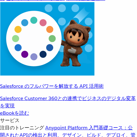
Salesforce のフルパワーを解放する API 活用術
Salesforce Customer 360との連携でビジネスのデジタル変革
を実現
eBookを読む
サービス
注目のトレーニング
Anypoint Platform 入門
基礎コース：公
開されたAPIの検出と利用、デザイン、ビルド、デプロイ、管