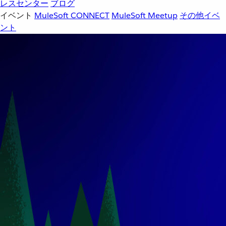
レスセンター
ブログ
イベント
MuleSoft CONNECT
MuleSoft Meetup
その他イベ
ント