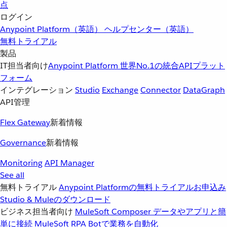
点
ログイン
Anypoint Platform（英語）
ヘルプセンター（英語）
無料トライアル
製品
IT担当者向け
Anypoint Platform
世界No.1の統合APIプラット
フォーム
インテグレーション
Studio
Exchange
Connector
DataGraph
API管理
Flex Gateway
新着情報
Governance
新着情報
Monitoring
API Manager
See all
無料トライアル
Anypoint Platformの無料トライアルお申込み
Studio & Muleのダウンロード
ビジネス担当者向け
MuleSoft Composer
データやアプリと簡
単に接続
MuleSoft RPA
Botで業務を自動化