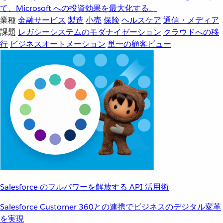
て、Microsoft への投資効果を最大化する。
業種
金融サービス
製造
小売
保険
ヘルスケア
通信・メディア
課題
レガシーシステムのモダナイゼーション
クラウドへの移
行
ビジネスオートメーション
単一の顧客ビュー
Salesforce のフルパワーを解放する API 活用術
Salesforce Customer 360との連携でビジネスのデジタル変革
を実現