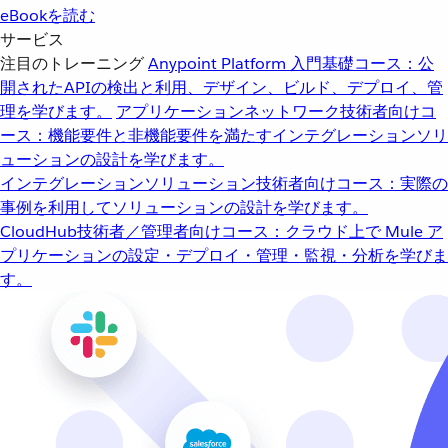
eBookを読む
サービス
注目のトレーニング
Anypoint Platform 入門
基礎コース：公
開されたAPIの検出と利用、デザイン、ビルド、デプロイ、管
理を学びます。
アプリケーションネットワーク
技術者向けコ
ース：機能要件と非機能要件を満たすインテグレーションソリ
ューションの設計を学びます。
インテグレーションソリューション
技術者向けコース：実際の
事例を利用してソリューションの設計を学びます。
CloudHub
技術者／管理者向けコース：クラウド上で Mule ア
プリケーションの設定・デプロイ・管理・監視・分析を学びま
す。