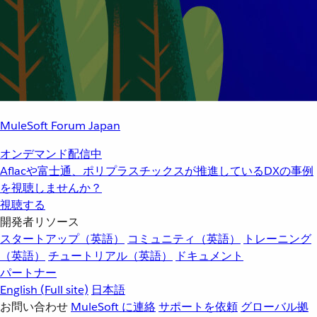
MuleSoft Forum Japan
オンデマンド配信中
Aflacや富士通、ポリプラスチックスが推進しているDXの事例
を視聴しませんか？
視聴する
開発者リソース
スタートアップ（英語）
コミュニティ（英語）
トレーニング
（英語）
チュートリアル（英語）
ドキュメント
パートナー
English
(Full site)
日本語
お問い合わせ
MuleSoft に連絡
サポートを依頼
グローバル拠