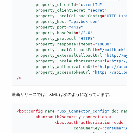
property_clientId
=
"clientId"
property_clientSecret
=
"secret"
property_localCallbackConfig
=
"HTTP_Listen
property_host
=
"api.box.com"
property_port
=
"4439"
property_basePath
=
"/2.0"
property_protocol
=
"HTTPS"
property_responseTimeout
=
"10000"
property_localCallbackPath
=
"/callback"
property_externalCallbackUrl
=
"http://my-a
property_localAuthorizationUrl
=
"http://lo
property_authorizationUrl
=
"https://accoun
property_accessTokenUrl
=
"https://api.box.
/>
最新リリースでは、XML は次のようになっています。
<
box:config
name
=
"Box_Connector_Config"
doc:name
=
<
box:oauth2security-connection
 >
<
box:oauth-authorization-code
consumerKey
=
"consumerKey"