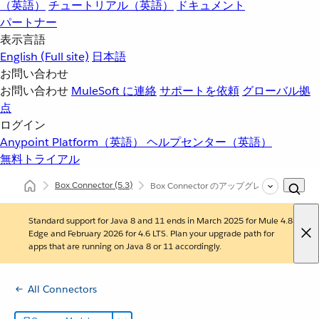
（英語）
チュートリアル（英語）
ドキュメント
パートナー
表示言語
English
(Full site)
日本語
お問い合わせ
お問い合わせ
MuleSoft に連絡
サポートを依頼
グローバル拠
点
ログイン
Anypoint Platform（英語）
ヘルプセンター（英語）
無料トライアル
Box Connector
(5.3)
Box Connector のアップグレードおよび移
Standard support for Java 8 and 11 ends in March 2025 for Mule 4.8
Edge and February 2026 for 4.6 LTS. Plan your upgrade path for
apps that are running on Java 8 or 11 accordingly.
All Connectors