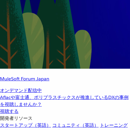
MuleSoft Forum Japan
オンデマンド配信中
Aflacや富士通、ポリプラスチックスが推進しているDXの事例
を視聴しませんか？
視聴する
開発者リソース
スタートアップ（英語）
コミュニティ（英語）
トレーニング