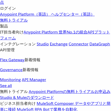
点
ログイン
Anypoint Platform（英語）
ヘルプセンター（英語）
無料トライアル
製品
IT担当者向け
Anypoint Platform
世界No.1の統合APIプラット
フォーム
インテグレーション
Studio
Exchange
Connector
DataGraph
API管理
Flex Gateway
新着情報
Governance
新着情報
Monitoring
API Manager
See all
無料トライアル
Anypoint Platformの無料トライアルお申込み
Studio & Muleのダウンロード
ビジネス担当者向け
MuleSoft Composer
データやアプリと簡
単に接続
MuleSoft RPA
Botで業務を自動化