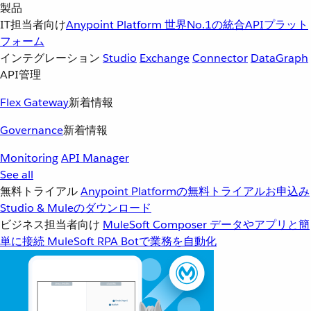
製品
IT担当者向け
Anypoint Platform
世界No.1の統合APIプラット
フォーム
インテグレーション
Studio
Exchange
Connector
DataGraph
API管理
Flex Gateway
新着情報
Governance
新着情報
Monitoring
API Manager
See all
無料トライアル
Anypoint Platformの無料トライアルお申込み
Studio & Muleのダウンロード
ビジネス担当者向け
MuleSoft Composer
データやアプリと簡
単に接続
MuleSoft RPA
Botで業務を自動化