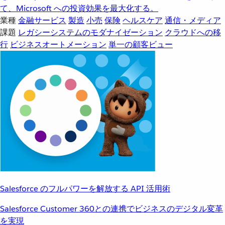
て、Microsoft への投資効果を最大化する。
業種
金融サービス
製造
小売
保険
ヘルスケア
通信・メディア
課題
レガシーシステムのモダナイゼーション
クラウドへの移
行
ビジネスオートメーション
単一の顧客ビュー
Salesforce のフルパワーを解放する API 活用術
Salesforce Customer 360との連携でビジネスのデジタル変革
を実現