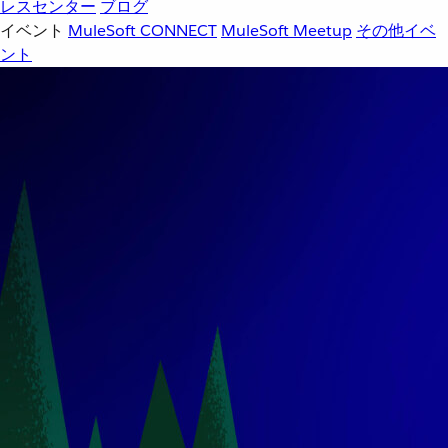
レスセンター
ブログ
イベント
MuleSoft CONNECT
MuleSoft Meetup
その他イベ
ント