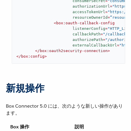
consumerSecret
=
"consumerS
authorizationUrl
=
"https:/
accessTokenUrl
=
"https://a
resourceOwnerId
=
“resource
<
box:oauth-callback-config
listenerConfig
=
"HTTP_List
callbackPath
=
"/callback"
authorizePath
=
"/authorize
externalCallbackUrl
=
"http
</
box:oauth2security-connection
>
</
box:config
>
新規操作
Box Connector 5.0 には、次のような新しい操作があり
ます。
Box 操作
説明