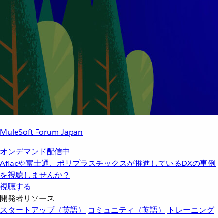
MuleSoft Forum Japan
オンデマンド配信中
Aflacや富士通、ポリプラスチックスが推進しているDXの事例
を視聴しませんか？
視聴する
開発者リソース
スタートアップ（英語）
コミュニティ（英語）
トレーニング