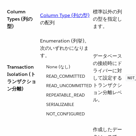
Column
標準以外の列
Column Type (列の型)
Types (列の
の型を指定し
の配列
型)
ます。
Enumeration (列挙)。
次のいずれかになりま
す。
データベース
の接続時にド
Transaction
None (なし)
ライバーに対
Isolation (ト
READ_COMMITTED​
して設定する
NOT
ランザクショ
トランザクシ
READ_UNCOMMITTED​
ン分離)
ョン分離レベ
REPEATABLE_READ​
ル。
SERIALIZABLE
NOT_CONFIGURED
作成したデー