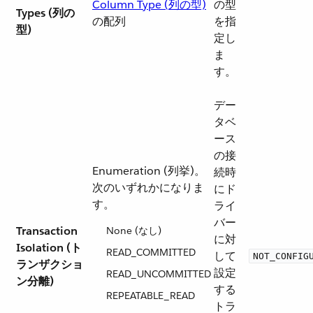
Column Type (列の型)
の型
Types (列の
の配列
を指
型)
定し
ま
す。
デー
タベ
ース
の接
Enumeration (列挙)。
続時
次のいずれかになりま
にド
す。
ライ
バー
Transaction
None (なし)
に対
Isolation (ト
READ_COMMITTED​
して
NOT_CONFIG
ランザクショ
設定
READ_UNCOMMITTED​
ン分離)
する
REPEATABLE_READ​
トラ