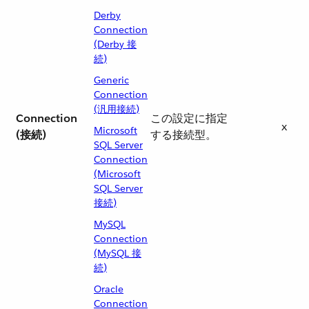
Derby
Connection
(Derby 接
続)
Generic
Connection
(汎用接続)
Connection
この設定に指定
x
Microsoft
(接続)
する接続型。
SQL Server
Connection
(Microsoft
SQL Server
接続)
MySQL
Connection
(MySQL 接
続)
Oracle
Connection