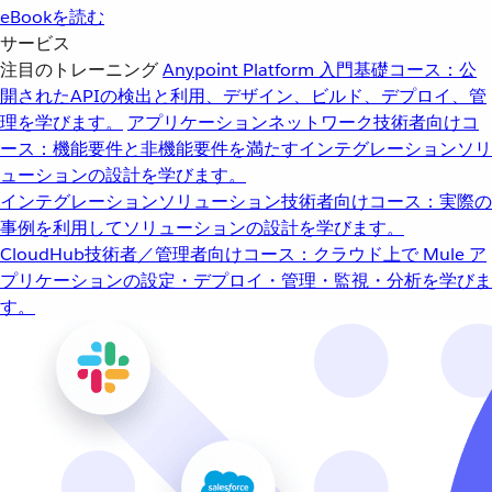
eBookを読む
サービス
注目のトレーニング
Anypoint Platform 入門
基礎コース：公
開されたAPIの検出と利用、デザイン、ビルド、デプロイ、管
理を学びます。
アプリケーションネットワーク
技術者向けコ
ース：機能要件と非機能要件を満たすインテグレーションソリ
ューションの設計を学びます。
インテグレーションソリューション
技術者向けコース：実際の
事例を利用してソリューションの設計を学びます。
CloudHub
技術者／管理者向けコース：クラウド上で Mule ア
プリケーションの設定・デプロイ・管理・監視・分析を学びま
す。