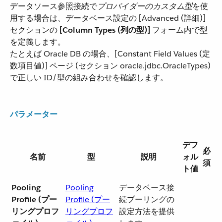
データソース参照接続で​
プロバイダーのカスタム型
​を使
用する場合は、データベース設定の [Advanced (詳細)]
セクションの ​
[Column Types (列の型)]
​ フォーム内で型
を定義します。
たとえば Oracle DB の場合、[Constant Field Values (定
数項目値)] ページ (セクション oracle.jdbc.OracleTypes)
で正しい ID/型の組み合わせを確認します。
パラメーター
デフ
必
名前
型
説明
ォル
須
ト値
Pooling
Pooling
データベース接
Profile (プー
Profile (プー
続プーリングの
リングプロフ
リングプロフ
設定方法を提供