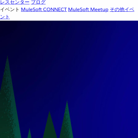
レスセンター
ブログ
イベント
MuleSoft CONNECT
MuleSoft Meetup
その他イベ
ント