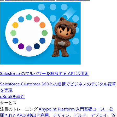
Salesforce のフルパワーを解放する API 活用術
Salesforce Customer 360との連携でビジネスのデジタル変革
を実現
eBookを読む
サービス
注目のトレーニング
Anypoint Platform 入門
基礎コース：公
開されたAPIの検出と利用、デザイン、ビルド、デプロイ、管