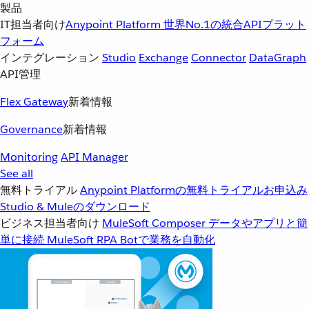
製品
IT担当者向け
Anypoint Platform
世界No.1の統合APIプラット
フォーム
インテグレーション
Studio
Exchange
Connector
DataGraph
API管理
Flex Gateway
新着情報
Governance
新着情報
Monitoring
API Manager
See all
無料トライアル
Anypoint Platformの無料トライアルお申込み
Studio & Muleのダウンロード
ビジネス担当者向け
MuleSoft Composer
データやアプリと簡
単に接続
MuleSoft RPA
Botで業務を自動化