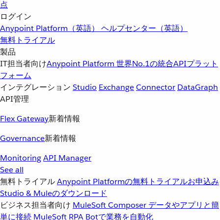
点
ログイン
Anypoint Platform（英語）
ヘルプセンター（英語）
無料トライアル
製品
IT担当者向け
Anypoint Platform
世界No.1の統合APIプラット
フォーム
インテグレーション
Studio
Exchange
Connector
DataGraph
API管理
Flex Gateway
新着情報
Governance
新着情報
Monitoring
API Manager
See all
無料トライアル
Anypoint Platformの無料トライアルお申込み
Studio & Muleのダウンロード
ビジネス担当者向け
MuleSoft Composer
データやアプリと簡
単に接続
MuleSoft RPA
Botで業務を自動化