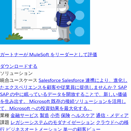
ガートナーが MuleSoft をリーダーとして評価
ダウンロードする
ソリューション
統合ユースケース
Salesforce
Salesforce 連携により、進化し
たエクスペリエンスを顧客や従業員に提供しませんか？
SAP
SAP の中に眠っているデータを開放することで、新しい価値
を生み出す。
Microsoft
既存の接続ソリューションを活用し
て、Microsoft への投資効果を最大化する。
業種
金融サービス
製造
小売
保険
ヘルスケア
通信・メディア
課題
レガシーシステムのモダナイゼーション
クラウドへの移
行
ビジネスオートメーション
単一の顧客ビュー