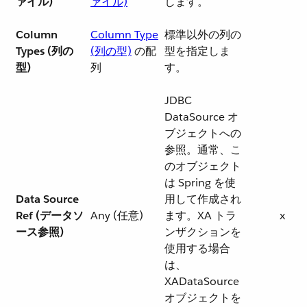
ァイル)
ァイル)
します。
Column
Column Type
標準以外の列の
Types (列の
(列の型)
​ の配
型を指定しま
型)
列
す。
JDBC
DataSource オ
ブジェクトへの
参照。通常、こ
のオブジェクト
は Spring を使
Data Source
用して作成され
Ref (データソ
Any (任意)
ます。XA トラ
x
ース参照)
ンザクションを
使用する場合
は、
XADataSource
オブジェクトを