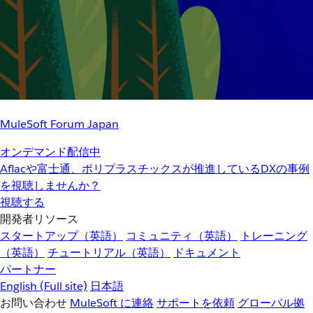
MuleSoft Forum Japan
オンデマンド配信中
Aflacや富士通、ポリプラスチックスが推進しているDXの事例
を視聴しませんか？
視聴する
開発者リソース
スタートアップ（英語）
コミュニティ（英語）
トレーニング
（英語）
チュートリアル（英語）
ドキュメント
パートナー
English
(Full site)
日本語
お問い合わせ
MuleSoft に連絡
サポートを依頼
グローバル拠