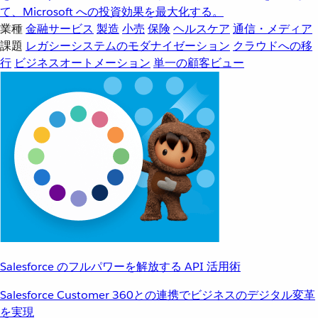
て、Microsoft への投資効果を最大化する。
業種
金融サービス
製造
小売
保険
ヘルスケア
通信・メディア
課題
レガシーシステムのモダナイゼーション
クラウドへの移
行
ビジネスオートメーション
単一の顧客ビュー
Salesforce のフルパワーを解放する API 活用術
Salesforce Customer 360との連携でビジネスのデジタル変革
を実現