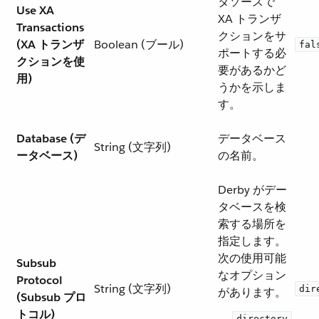
タソースで
Use XA
XA トランザ
Transactions
クションをサ
(XA トランザ
Boolean (ブール)
fal
ポートする必
クションを使
要があるかど
用)
うかを示しま
す。
Database (デ
データベース
String (文字列)
ータベース)
の名前。
Derby がデー
タベースを検
索する場所を
指定します。
次の使用可能
Subsub
なオプション
Protocol
String (文字列)
dir
があります。
(Subsub プロ
トコル)
directory