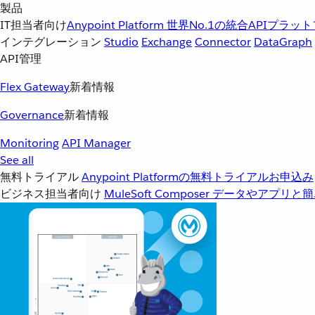
製品
IT担当者向け
Anypoint Platform
世界No.1の統合APIプラッ
インテグレーション
Studio
Exchange
Connector
DataGraph
API管理
Flex Gateway
新着情報
Governance
新着情報
Monitoring
API Manager
See all
無料トライアル
Anypoint Platformの無料トライアルお申込み
ビジネス担当者向け
MuleSoft Composer
データやアプリと簡