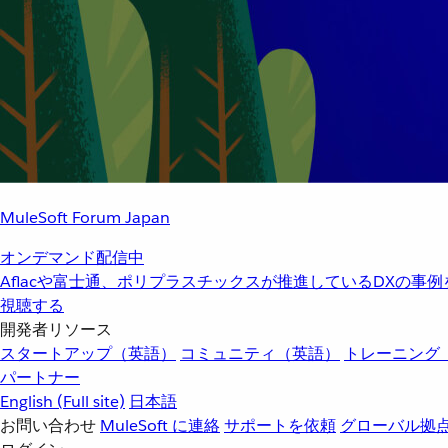
MuleSoft Forum Japan
オンデマンド配信中
Aflacや富士通、ポリプラスチックスが推進しているDXの事
視聴する
開発者リソース
スタートアップ（英語）
コミュニティ（英語）
トレーニング
パートナー
English
(Full site)
日本語
お問い合わせ
MuleSoft に連絡
サポートを依頼
グローバル拠