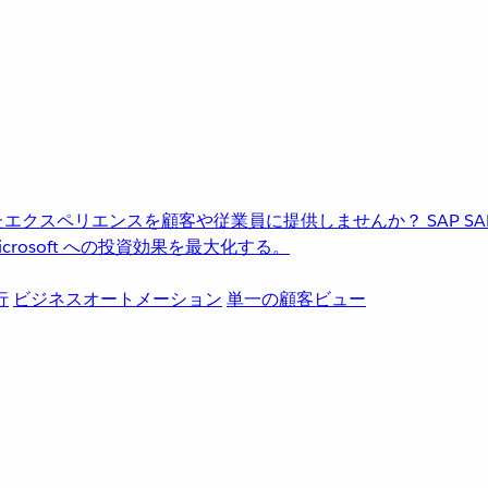
進化したエクスペリエンスを顧客や従業員に提供しませんか？
SAP
S
rosoft への投資効果を最大化する。
行
ビジネスオートメーション
単一の顧客ビュー