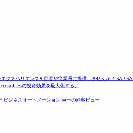
進化したエクスペリエンスを顧客や従業員に提供しませんか？
SAP
S
rosoft への投資効果を最大化する。
行
ビジネスオートメーション
単一の顧客ビュー