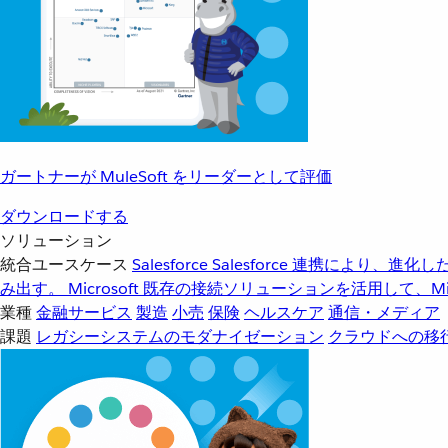
ガートナーが MuleSoft をリーダーとして評価
ダウンロードする
ソリューション
統合ユースケース
Salesforce
Salesforce 連携により、
み出す。
Microsoft
既存の接続ソリューションを活用して、Mic
業種
金融サービス
製造
小売
保険
ヘルスケア
通信・メディア
課題
レガシーシステムのモダナイゼーション
クラウドへの移