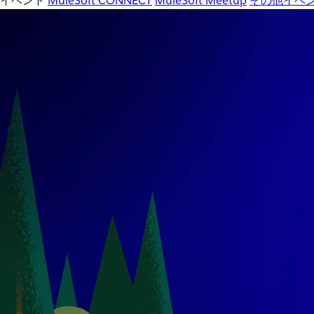
イベント
MuleSoft CONNECT
MuleSoft Meetup
その他イベ