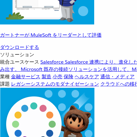
ガートナーが MuleSoft をリーダーとして評価
ダウンロードする
ソリューション
統合ユースケース
Salesforce
Salesforce 連携により、
み出す。
Microsoft
既存の接続ソリューションを活用して、Mic
業種
金融サービス
製造
小売
保険
ヘルスケア
通信・メディア
課題
レガシーシステムのモダナイゼーション
クラウドへの移