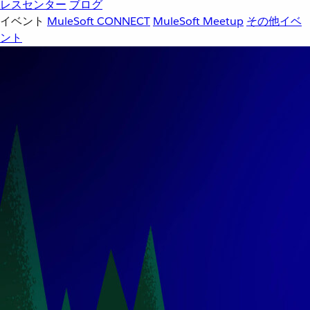
レスセンター
ブログ
イベント
MuleSoft CONNECT
MuleSoft Meetup
その他イベ
ント