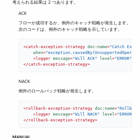
考えられる結果は 2 つあります。
ACK
フローが成功するか、例外のキャッチ戦略が発生します。
次のコードは、例外のキャッチ戦略を示しています。
<
catch-exception-strategy
doc:name
=
"Catch Exce
when
=
"exception.causedBy(UnsupportedOperat
<
logger
message
=
"Will ACK"
level
=
"ERROR"
d
</
catch-exception-strategy
>
NACK
例外のロールバック戦略が発生します。
<
rollback-exception-strategy
doc:name
=
"Rollbac
<
logger
message
=
"Will NACK"
level
=
"ERROR"
</
rollback-exception-strategy
>
MANUAL