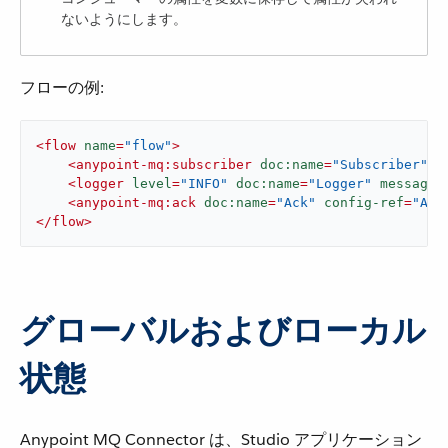
ないようにします。
フローの例:
<
flow
name
=
"flow"
>
<
anypoint-mq:subscriber
doc:name
=
"Subscriber"
c
<
logger
level
=
"INFO"
doc:name
=
"Logger"
message
=
<
anypoint-mq:ack
doc:name
=
"Ack"
config-ref
=
"Any
</
flow
>
グローバルおよびローカル
状態
Anypoint MQ Connector は、Studio アプリケーション