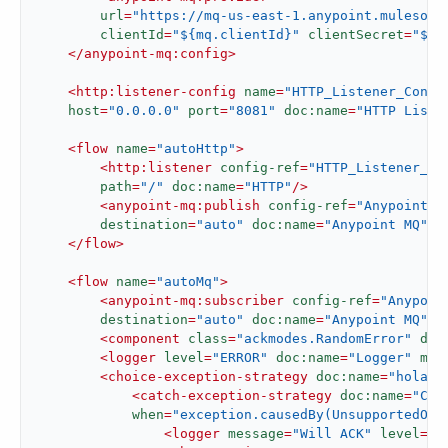
url
=
"https://mq-us-east-1.anypoint.mulesoft
clientId
=
"${mq.clientId}"
clientSecret
=
"${m
</
anypoint-mq:config
>
<
http:listener-config
name
=
"HTTP_Listener_Confi
host
=
"0.0.0.0"
port
=
"8081"
doc:name
=
"HTTP Liste
<
flow
name
=
"autoHttp"
>
<
http:listener
config-ref
=
"HTTP_Listener_Co
path
=
"/"
doc:name
=
"HTTP"
/>
<
anypoint-mq:publish
config-ref
=
"Anypoint_M
destination
=
"auto"
doc:name
=
"Anypoint MQ"
/>
</
flow
>
<
flow
name
=
"autoMq"
>
<
anypoint-mq:subscriber
config-ref
=
"Anypoin
destination
=
"auto"
doc:name
=
"Anypoint MQ"
p
<
component
class
=
"ackmodes.RandomError"
doc
<
logger
level
=
"ERROR"
doc:name
=
"Logger"
mes
<
choice-exception-strategy
doc:name
=
"holaCh
<
catch-exception-strategy
doc:name
=
"Cat
when
=
"exception.causedBy(UnsupportedOpe
<
logger
message
=
"Will ACK"
level
=
"E