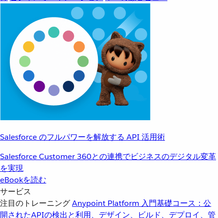
Salesforce のフルパワーを解放する API 活用術
Salesforce Customer 360との連携でビジネスのデジタル変革
を実現
eBookを読む
サービス
注目のトレーニング
Anypoint Platform 入門
基礎コース：公
開されたAPIの検出と利用、デザイン、ビルド、デプロイ、管