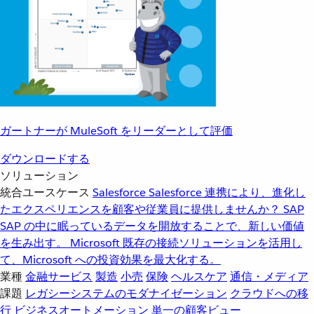
ガートナーが MuleSoft をリーダーとして評価
ダウンロードする
ソリューション
統合ユースケース
Salesforce
Salesforce 連携により、進化し
たエクスペリエンスを顧客や従業員に提供しませんか？
SAP
SAP の中に眠っているデータを開放することで、新しい価値
を生み出す。
Microsoft
既存の接続ソリューションを活用し
て、Microsoft への投資効果を最大化する。
業種
金融サービス
製造
小売
保険
ヘルスケア
通信・メディア
課題
レガシーシステムのモダナイゼーション
クラウドへの移
行
ビジネスオートメーション
単一の顧客ビュー