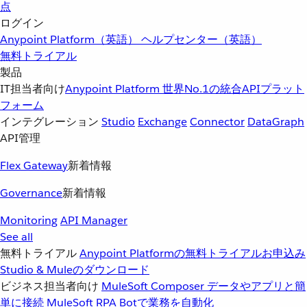
点
ログイン
Anypoint Platform（英語）
ヘルプセンター（英語）
無料トライアル
製品
IT担当者向け
Anypoint Platform
世界No.1の統合APIプラット
フォーム
インテグレーション
Studio
Exchange
Connector
DataGraph
API管理
Flex Gateway
新着情報
Governance
新着情報
Monitoring
API Manager
See all
無料トライアル
Anypoint Platformの無料トライアルお申込み
Studio & Muleのダウンロード
ビジネス担当者向け
MuleSoft Composer
データやアプリと簡
単に接続
MuleSoft RPA
Botで業務を自動化