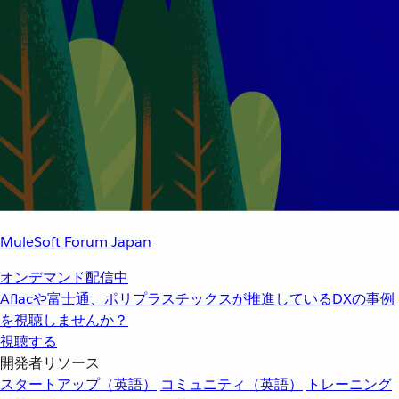
MuleSoft Forum Japan
オンデマンド配信中
Aflacや富士通、ポリプラスチックスが推進しているDXの事例
を視聴しませんか？
視聴する
開発者リソース
スタートアップ（英語）
コミュニティ（英語）
トレーニング