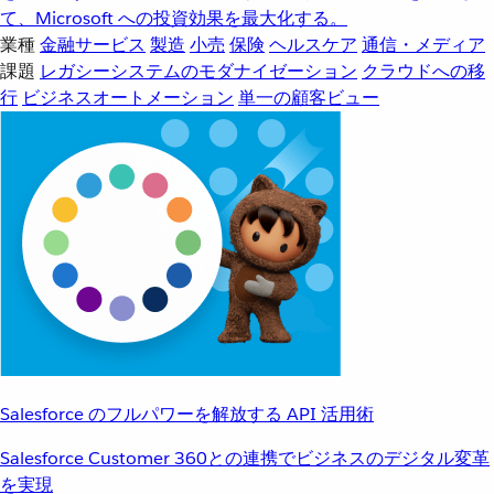
て、Microsoft への投資効果を最大化する。
業種
金融サービス
製造
小売
保険
ヘルスケア
通信・メディア
課題
レガシーシステムのモダナイゼーション
クラウドへの移
行
ビジネスオートメーション
単一の顧客ビュー
Salesforce のフルパワーを解放する API 活用術
Salesforce Customer 360との連携でビジネスのデジタル変革
を実現