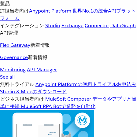
製品
IT担当者向け
Anypoint Platform
世界No.1の統合APIプラット
フォーム
インテグレーション
Studio
Exchange
Connector
DataGraph
API管理
Flex Gateway
新着情報
Governance
新着情報
Monitoring
API Manager
See all
無料トライアル
Anypoint Platformの無料トライアルお申込み
Studio & Muleのダウンロード
ビジネス担当者向け
MuleSoft Composer
データやアプリと簡
単に接続
MuleSoft RPA
Botで業務を自動化