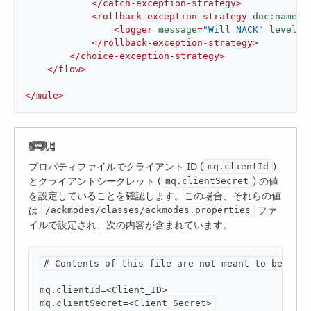
</
catch-exception-strategy
>
<
rollback-exception-strategy
doc:name
=
"
<
logger
message
=
"Will NACK"
level
=
"
</
rollback-exception-strategy
>
</
choice-exception-strategy
>
</
flow
>
</
mule
>
プロパティファイルでクライアント ID (​
​)
mq.clientId
とクライアントシークレット (​
​) の値
mq.clientSecret
を設定していることを確認します。この場合、それらの値
は ​
​ ファ
/ackmodes/classes/ackmodes.properties
イルで設定され、次の内容が含まれています。
# Contents of this file are not meant to be shar
mq.clientId=<Client_ID>

mq.clientSecret=<Client_Secret>