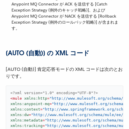
Anypoint MQ Connector が ACK を送信する [Catch
Exception Strategy (例外のキャッチ戦略)]、および
Anypoint MQ Connector が NACK を送信する [Rollback
Exception Strategy (例外のロールバック戦略)] が含まれま
す。
[AUTO (自動)] の XML コード
[AUTO (自動)] 肯定応答モードの XML コードは次のとお
りです。
<?xml version="1.0" encoding="UTF-8"?>
<
mule
xmlns:http
=
"http://www.mulesoft.org/schema/mu
xmlns:anypoint-mq
=
"http://www.mulesoft.org/schema/m
xmlns:context
=
"http://www.springframework.org/schem
xmlns:dw
=
"http://www.mulesoft.org/schema/mule/ee/dw
xmlns:metadata
=
"http://www.mulesoft.org/schema/mule
xmlns:tracking
=
"http://www.mulesoft.org/schema/mule