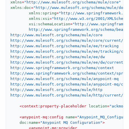
xmlns
=
"http://www.mulesoft.org/schema/mule/core"
xmlns:doc
=
"http://www.mulesoft.org/schema/mule/docu
xmlns:spring
=
"http://www.springframework.or
xmlns:xsi
=
"http://www.w3.org/2001/XMLSchema
xsi:schemaLocation
=
"http://www.springframewo
	http://www.springframework.org/schema/beans/spring-beans-current.xsd

http://www.mulesoft.org/schema/mule/core

http://www.mulesoft.org/schema/mule/core/current/mul
http://www.mulesoft.org/schema/mule/ee/tracking

http://www.mulesoft.org/schema/mule/ee/tracking/curr
http://www.mulesoft.org/schema/mule/ee/dw

http://www.mulesoft.org/schema/mule/ee/dw/current/dw
http://www.springframework.org/schema/context

http://www.springframework.org/schema/context/spring
http://www.mulesoft.org/schema/mule/anypoint-mq

http://www.mulesoft.org/schema/mule/anypoint-mq/curr
http://www.mulesoft.org/schema/mule/http

http://www.mulesoft.org/schema/mule/http/current/mu
<
context:property-placeholder
location
=
"ackmode
<
anypoint-mq:config
name
=
"Anypoint_MQ_Configura
doc:name
=
"Anypoint MQ Configuration"
>
<
anypoint-mq:provider