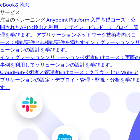
eBookを読む
サービス
注目のトレーニング
Anypoint Platform 入門
基礎コース：公
開されたAPIの検出と利用、デザイン、ビルド、デプロイ、管
理を学びます。
アプリケーションネットワーク
技術者向けコ
ース：機能要件と非機能要件を満たすインテグレーションソリ
ューションの設計を学びます。
インテグレーションソリューション
技術者向けコース：実際の
事例を利用してソリューションの設計を学びます。
CloudHub
技術者／管理者向けコース：クラウド上で Mule ア
プリケーションの設定・デプロイ・管理・監視・分析を学びま
す。