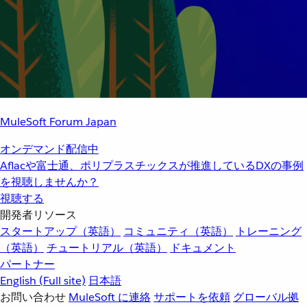
MuleSoft Forum Japan
オンデマンド配信中
Aflacや富士通、ポリプラスチックスが推進しているDXの事例
を視聴しませんか？
視聴する
開発者リソース
スタートアップ（英語）
コミュニティ（英語）
トレーニング
（英語）
チュートリアル（英語）
ドキュメント
パートナー
English
(Full site)
日本語
お問い合わせ
MuleSoft に連絡
サポートを依頼
グローバル拠