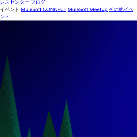
レスセンター
ブログ
イベント
MuleSoft CONNECT
MuleSoft Meetup
その他イベ
ント