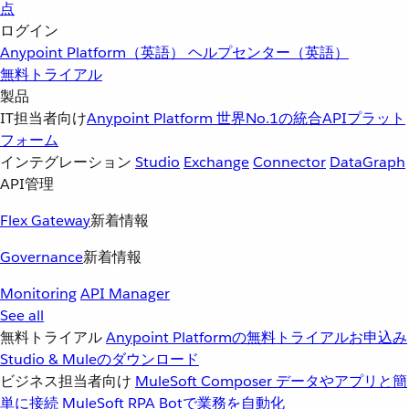
点
ログイン
Anypoint Platform（英語）
ヘルプセンター（英語）
無料トライアル
製品
IT担当者向け
Anypoint Platform
世界No.1の統合APIプラット
フォーム
インテグレーション
Studio
Exchange
Connector
DataGraph
API管理
Flex Gateway
新着情報
Governance
新着情報
Monitoring
API Manager
See all
無料トライアル
Anypoint Platformの無料トライアルお申込み
Studio & Muleのダウンロード
ビジネス担当者向け
MuleSoft Composer
データやアプリと簡
単に接続
MuleSoft RPA
Botで業務を自動化