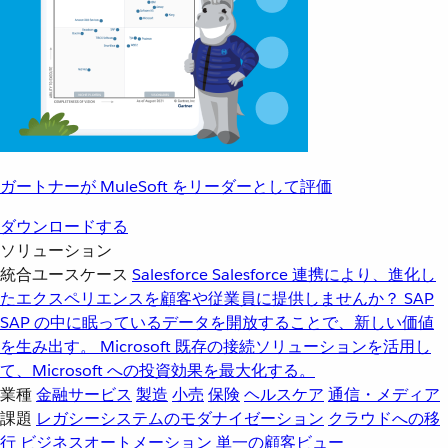
ガートナーが MuleSoft をリーダーとして評価
ダウンロードする
ソリューション
統合ユースケース
Salesforce
Salesforce 連携により、進化し
たエクスペリエンスを顧客や従業員に提供しませんか？
SAP
SAP の中に眠っているデータを開放することで、新しい価値
を生み出す。
Microsoft
既存の接続ソリューションを活用し
て、Microsoft への投資効果を最大化する。
業種
金融サービス
製造
小売
保険
ヘルスケア
通信・メディア
課題
レガシーシステムのモダナイゼーション
クラウドへの移
行
ビジネスオートメーション
単一の顧客ビュー