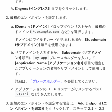
ます。
[Ingress (イングレス)]
​ タブをクリックします。
最初のエンドポイントを設定します。
[Domain (ドメイン)]
​ ドロップダウンリストから、最初の
ドメイン (​
​ など) を選択します。
*.example.com
ドメインにワイルドカードが含まれる場合、​
[Subdomain
(サブドメイン)]
​ 項目を使用できます。
サブドメインを入力するか、​
[Subdomain (サブドメイ
ン)]
​ 項目に ​
​ プレースホルダーを入力して、​
my-app
[Application Name (アプリケーション名)]
​ 項目で指定し
たアプリケーションの名前をサブドメインとして使用しま
す。
詳細は、​
「プレースホルダー」
​を参照してください。
アプリケーションの HTTP リスナーがリスンするパス (​
​ など) を入力します。
v1/api
追加のエンドポイントを設定する場合は、​
[Add Endpoint (エ
ンドポイントを追加)]
​ をクリックして、ステップ 2.1 ～ 2.3