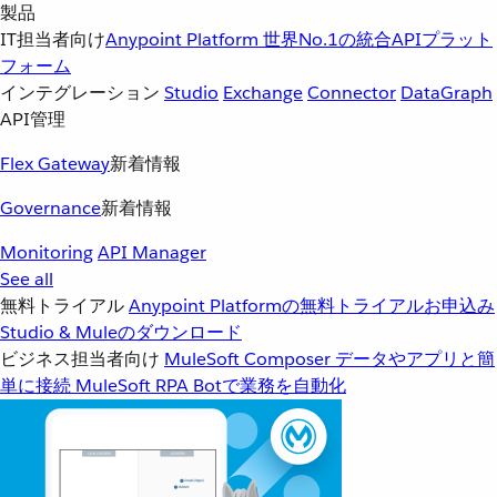
製品
IT担当者向け
Anypoint Platform
世界No.1の統合APIプラット
フォーム
インテグレーション
Studio
Exchange
Connector
DataGraph
API管理
Flex Gateway
新着情報
Governance
新着情報
Monitoring
API Manager
See all
無料トライアル
Anypoint Platformの無料トライアルお申込み
Studio & Muleのダウンロード
ビジネス担当者向け
MuleSoft Composer
データやアプリと簡
単に接続
MuleSoft RPA
Botで業務を自動化