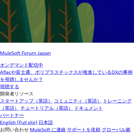
MuleSoft Forum Japan
オンデマンド配信中
Aflacや富士通、ポリプラスチックスが推進しているDXの事例
を視聴しませんか？
視聴する
開発者リソース
スタートアップ（英語）
コミュニティ（英語）
トレーニング
（英語）
チュートリアル（英語）
ドキュメント
パートナー
English
(Full site)
日本語
お問い合わせ
MuleSoft に連絡
サポートを依頼
グローバル拠