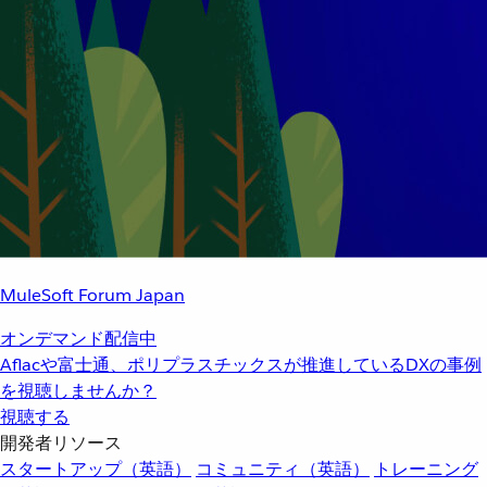
MuleSoft Forum Japan
オンデマンド配信中
Aflacや富士通、ポリプラスチックスが推進しているDXの事例
を視聴しませんか？
視聴する
開発者リソース
スタートアップ（英語）
コミュニティ（英語）
トレーニング