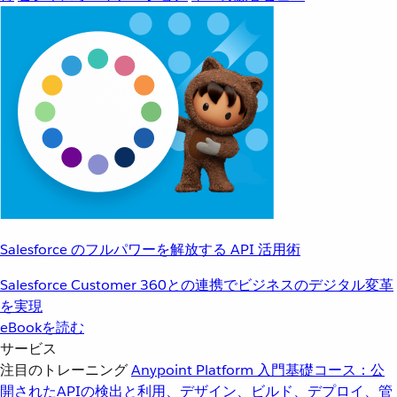
Salesforce のフルパワーを解放する API 活用術
Salesforce Customer 360との連携でビジネスのデジタル変革
を実現
eBookを読む
サービス
注目のトレーニング
Anypoint Platform 入門
基礎コース：公
開されたAPIの検出と利用、デザイン、ビルド、デプロイ、管