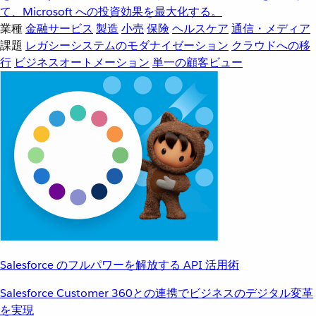
て、Microsoft への投資効果を最大化する。
業種
金融サービス
製造
小売
保険
ヘルスケア
通信・メディア
課題
レガシーシステムのモダナイゼーション
クラウドへの移
行
ビジネスオートメーション
単一の顧客ビュー
Salesforce のフルパワーを解放する API 活用術
Salesforce Customer 360との連携でビジネスのデジタル変革
を実現