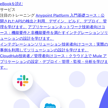
eBookを読む
サービス
注目のトレーニング
Anypoint Platform 入門
基礎コース：公
開されたAPIの検出と利用、デザイン、ビルド、デプロイ、管
理を学びます。
アプリケーションネットワーク
技術者向けコ
ース：機能要件と非機能要件を満たすインテグレーションソリ
ューションの設計を学びます。
インテグレーションソリューション
技術者向けコース：実際の
事例を利用してソリューションの設計を学びます。
CloudHub
技術者／管理者向けコース：クラウド上で Mule ア
プリケーションの設定・デプロイ・管理・監視・分析を学びま
す。