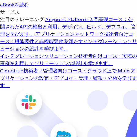
eBookを読む
サービス
注目のトレーニング
Anypoint Platform 入門
基礎コース：公
開されたAPIの検出と利用、デザイン、ビルド、デプロイ、管
理を学びます。
アプリケーションネットワーク
技術者向けコ
ース：機能要件と非機能要件を満たすインテグレーションソリ
ューションの設計を学びます。
インテグレーションソリューション
技術者向けコース：実際の
事例を利用してソリューションの設計を学びます。
CloudHub
技術者／管理者向けコース：クラウド上で Mule ア
プリケーションの設定・デプロイ・管理・監視・分析を学びま
す。