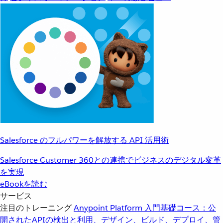
Salesforce のフルパワーを解放する API 活用術
Salesforce Customer 360との連携でビジネスのデジタル変革
を実現
eBookを読む
サービス
注目のトレーニング
Anypoint Platform 入門
基礎コース：公
開されたAPIの検出と利用、デザイン、ビルド、デプロイ、管