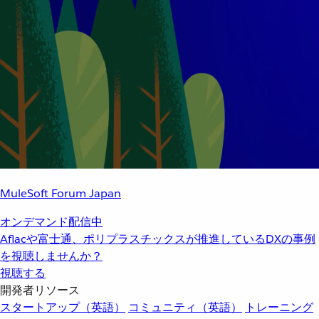
MuleSoft Forum Japan
オンデマンド配信中
Aflacや富士通、ポリプラスチックスが推進しているDXの事例
を視聴しませんか？
視聴する
開発者リソース
スタートアップ（英語）
コミュニティ（英語）
トレーニング