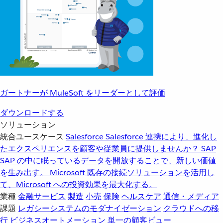
ガートナーが MuleSoft をリーダーとして評価
ダウンロードする
ソリューション
統合ユースケース
Salesforce
Salesforce 連携により、進化し
たエクスペリエンスを顧客や従業員に提供しませんか？
SAP
SAP の中に眠っているデータを開放することで、新しい価値
を生み出す。
Microsoft
既存の接続ソリューションを活用し
て、Microsoft への投資効果を最大化する。
業種
金融サービス
製造
小売
保険
ヘルスケア
通信・メディア
課題
レガシーシステムのモダナイゼーション
クラウドへの移
行
ビジネスオートメーション
単一の顧客ビュー