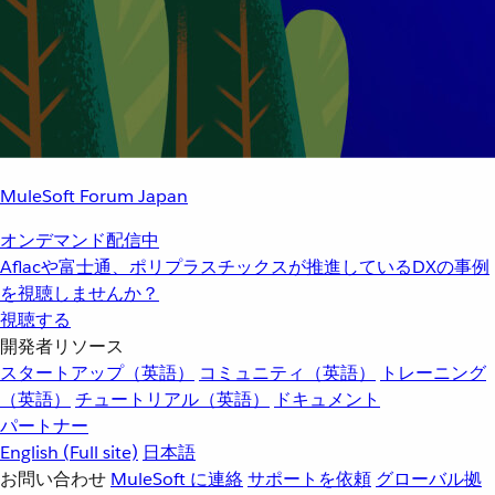
MuleSoft Forum Japan
オンデマンド配信中
Aflacや富士通、ポリプラスチックスが推進しているDXの事例
を視聴しませんか？
視聴する
開発者リソース
スタートアップ（英語）
コミュニティ（英語）
トレーニング
（英語）
チュートリアル（英語）
ドキュメント
パートナー
English
(Full site)
日本語
お問い合わせ
MuleSoft に連絡
サポートを依頼
グローバル拠