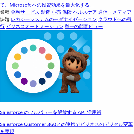
て、Microsoft への投資効果を最大化する。
業種
金融サービス
製造
小売
保険
ヘルスケア
通信・メディア
課題
レガシーシステムのモダナイゼーション
クラウドへの移
行
ビジネスオートメーション
単一の顧客ビュー
Salesforce のフルパワーを解放する API 活用術
Salesforce Customer 360との連携でビジネスのデジタル変革
を実現