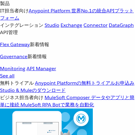
製品
IT担当者向け
Anypoint Platform
世界No.1の統合APIプラット
フォーム
インテグレーション
Studio
Exchange
Connector
DataGraph
API管理
Flex Gateway
新着情報
Governance
新着情報
Monitoring
API Manager
See all
無料トライアル
Anypoint Platformの無料トライアルお申込み
Studio & Muleのダウンロード
ビジネス担当者向け
MuleSoft Composer
データやアプリと簡
単に接続
MuleSoft RPA
Botで業務を自動化