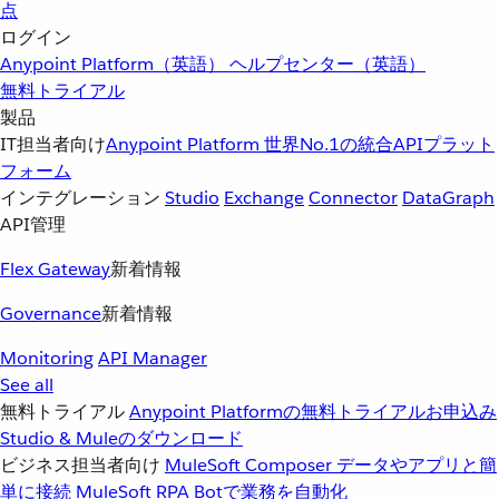
点
ログイン
Anypoint Platform（英語）
ヘルプセンター（英語）
無料トライアル
製品
IT担当者向け
Anypoint Platform
世界No.1の統合APIプラット
フォーム
インテグレーション
Studio
Exchange
Connector
DataGraph
API管理
Flex Gateway
新着情報
Governance
新着情報
Monitoring
API Manager
See all
無料トライアル
Anypoint Platformの無料トライアルお申込み
Studio & Muleのダウンロード
ビジネス担当者向け
MuleSoft Composer
データやアプリと簡
単に接続
MuleSoft RPA
Botで業務を自動化