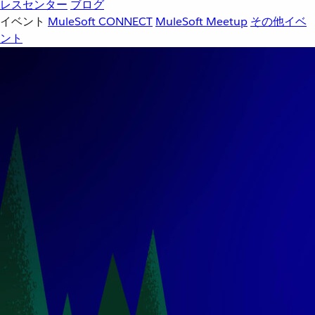
レスセンター
ブログ
イベント
MuleSoft CONNECT
MuleSoft Meetup
その他イベ
ント