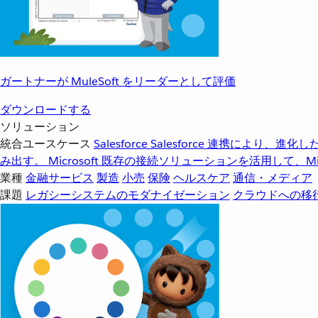
ガートナーが MuleSoft をリーダーとして評価
ダウンロードする
ソリューション
統合ユースケース
Salesforce
Salesforce 連携により、
み出す。
Microsoft
既存の接続ソリューションを活用して、Mic
業種
金融サービス
製造
小売
保険
ヘルスケア
通信・メディア
課題
レガシーシステムのモダナイゼーション
クラウドへの移