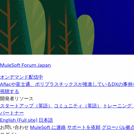
MuleSoft Forum Japan
オンデマンド配信中
Aflacや富士通、ポリプラスチックスが推進しているDXの事
視聴する
開発者リソース
スタートアップ（英語）
コミュニティ（英語）
トレーニング
パートナー
English
(Full site)
日本語
お問い合わせ
MuleSoft に連絡
サポートを依頼
グローバル拠