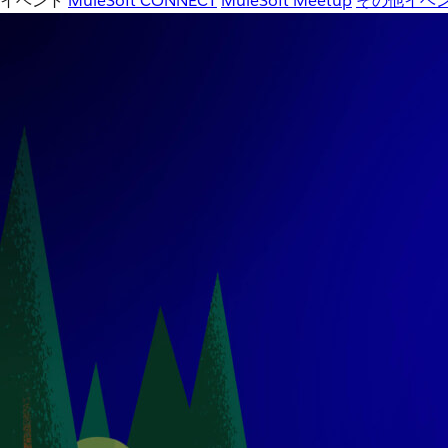
イベント
MuleSoft CONNECT
MuleSoft Meetup
その他イベ