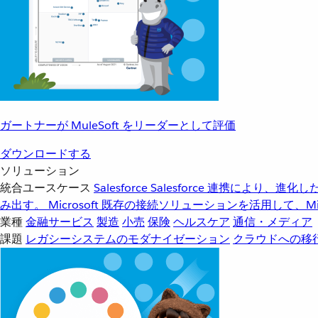
ガートナーが MuleSoft をリーダーとして評価
ダウンロードする
ソリューション
統合ユースケース
Salesforce
Salesforce 連携により、
み出す。
Microsoft
既存の接続ソリューションを活用して、Mic
業種
金融サービス
製造
小売
保険
ヘルスケア
通信・メディア
課題
レガシーシステムのモダナイゼーション
クラウドへの移