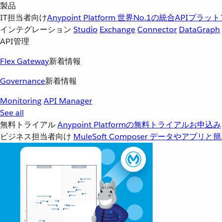
製品
IT担当者向け
Anypoint Platform
世界No.1の統合APIプラッ
インテグレーション
Studio
Exchange
Connector
DataGraph
API管理
Flex Gateway
新着情報
Governance
新着情報
Monitoring
API Manager
See all
無料トライアル
Anypoint Platformの無料トライアルお申込み
ビジネス担当者向け
MuleSoft Composer
データやアプリと簡