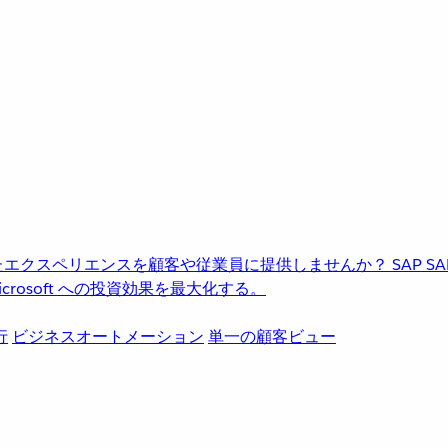
進化したエクスペリエンスを顧客や従業員に提供しませんか？
SAP
S
rosoft への投資効果を最大化する。
行
ビジネスオートメーション
単一の顧客ビュー