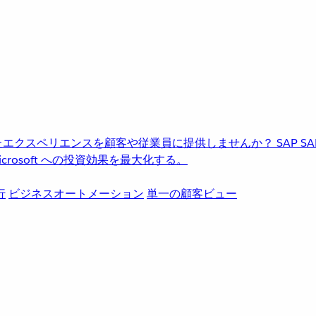
進化したエクスペリエンスを顧客や従業員に提供しませんか？
SAP
S
rosoft への投資効果を最大化する。
行
ビジネスオートメーション
単一の顧客ビュー