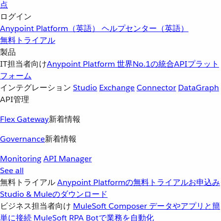
点
ログイン
Anypoint Platform（英語）
ヘルプセンター（英語）
無料トライアル
製品
IT担当者向け
Anypoint Platform
世界No.1の統合APIプラット
フォーム
インテグレーション
Studio
Exchange
Connector
DataGraph
API管理
Flex Gateway
新着情報
Governance
新着情報
Monitoring
API Manager
See all
無料トライアル
Anypoint Platformの無料トライアルお申込み
Studio & Muleのダウンロード
ビジネス担当者向け
MuleSoft Composer
データやアプリと簡
単に接続
MuleSoft RPA
Botで業務を自動化