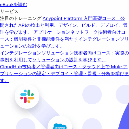
eBookを読む
サービス
注目のトレーニング
Anypoint Platform 入門
基礎コース：公
開されたAPIの検出と利用、デザイン、ビルド、デプロイ、管
理を学びます。
アプリケーションネットワーク
技術者向けコ
ース：機能要件と非機能要件を満たすインテグレーションソリ
ューションの設計を学びます。
インテグレーションソリューション
技術者向けコース：実際の
事例を利用してソリューションの設計を学びます。
CloudHub
技術者／管理者向けコース：クラウド上で Mule ア
プリケーションの設定・デプロイ・管理・監視・分析を学びま
す。