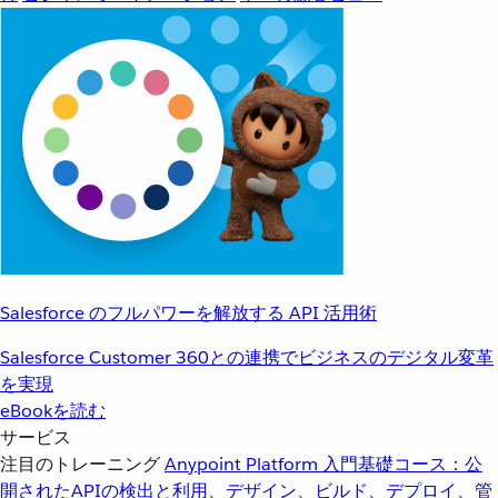
Salesforce のフルパワーを解放する API 活用術
Salesforce Customer 360との連携でビジネスのデジタル変革
を実現
eBookを読む
サービス
注目のトレーニング
Anypoint Platform 入門
基礎コース：公
開されたAPIの検出と利用、デザイン、ビルド、デプロイ、管