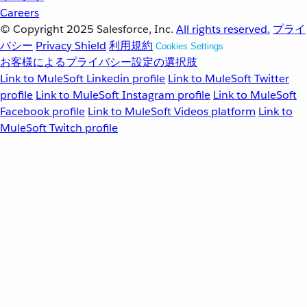
Careers
© Copyright 2025
Salesforce, Inc.
All rights reserved.
プライ
バシー
Privacy Shield
利用規約
Cookies Settings
お客様によるプライバシー設定の選択肢
Link to MuleSoft Linkedin profile
Link to MuleSoft Twitter
profile
Link to MuleSoft Instagram profile
Link to MuleSoft
Facebook profile
Link to MuleSoft Videos platform
Link to
MuleSoft Twitch profile