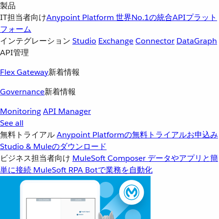
製品
IT担当者向け
Anypoint Platform
世界No.1の統合APIプラット
フォーム
インテグレーション
Studio
Exchange
Connector
DataGraph
API管理
Flex Gateway
新着情報
Governance
新着情報
Monitoring
API Manager
See all
無料トライアル
Anypoint Platformの無料トライアルお申込み
Studio & Muleのダウンロード
ビジネス担当者向け
MuleSoft Composer
データやアプリと簡
単に接続
MuleSoft RPA
Botで業務を自動化