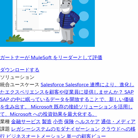
ガートナーが MuleSoft をリーダーとして評価
ダウンロードする
ソリューション
統合ユースケース
Salesforce
Salesforce 連携により、進化し
たエクスペリエンスを顧客や従業員に提供しませんか？
SAP
SAP の中に眠っているデータを開放することで、新しい価値
を生み出す。
Microsoft
既存の接続ソリューションを活用し
て、Microsoft への投資効果を最大化する。
業種
金融サービス
製造
小売
保険
ヘルスケア
通信・メディア
課題
レガシーシステムのモダナイゼーション
クラウドへの移
行
ビジネスオートメーション
単一の顧客ビュー