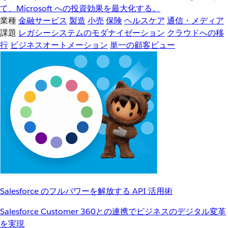
て、Microsoft への投資効果を最大化する。
業種
金融サービス
製造
小売
保険
ヘルスケア
通信・メディア
課題
レガシーシステムのモダナイゼーション
クラウドへの移
行
ビジネスオートメーション
単一の顧客ビュー
Salesforce のフルパワーを解放する API 活用術
Salesforce Customer 360との連携でビジネスのデジタル変革
を実現