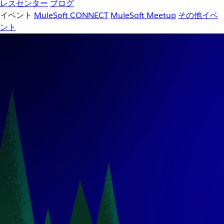
レスセンター
ブログ
イベント
MuleSoft CONNECT
MuleSoft Meetup
その他イベ
ント