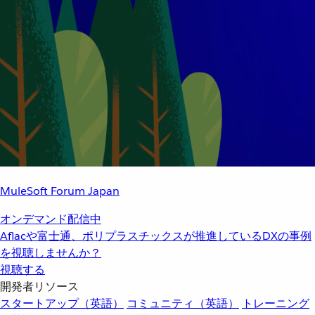
MuleSoft Forum Japan
オンデマンド配信中
Aflacや富士通、ポリプラスチックスが推進しているDXの事例
を視聴しませんか？
視聴する
開発者リソース
スタートアップ（英語）
コミュニティ（英語）
トレーニング