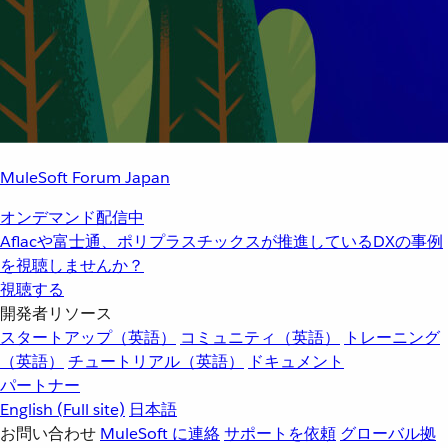
MuleSoft Forum Japan
オンデマンド配信中
Aflacや富士通、ポリプラスチックスが推進しているDXの事例
を視聴しませんか？
視聴する
開発者リソース
スタートアップ（英語）
コミュニティ（英語）
トレーニング
（英語）
チュートリアル（英語）
ドキュメント
パートナー
English
(Full site)
日本語
お問い合わせ
MuleSoft に連絡
サポートを依頼
グローバル拠